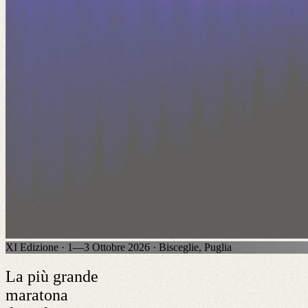
XI Edizione · 1—3 Ottobre 2026 · Bisceglie, Puglia
La più grande
maratona