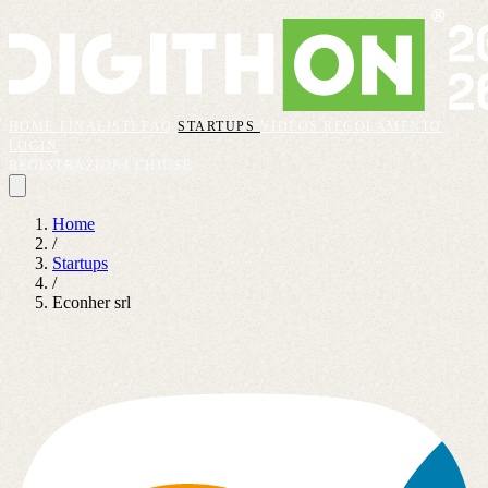
HOME
FINALISTI
FAQ
STARTUPS
VIDEOS
REGOLAMENTO
LOGIN
REGISTRAZIONI CHIUSE
Home
/
Startups
/
Econher srl