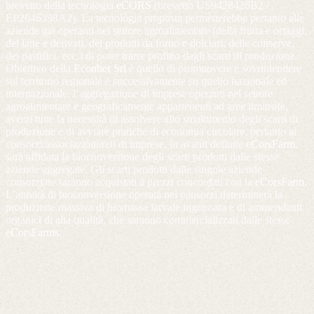
brevetto della tecnologia
eCORS
(brevetto US9428426B2 /
EP2646398A2). La tecnologia proposta permetterebbe pertanto alle
aziende già operanti nel settore agroalimentare (della frutta e ortaggi,
del latte e derivati, dei prodotti da forno e dolciari, delle conserve,
dei pastifici, ecc.) di poter trarre profitto dagli scarti di produzione.
Obiettivo della
Econher Srl
è quello di promuovere e sovrintendere
sul territorio regionale e successivamente su quello nazionale ed
internazionale, l’aggregazione di imprese operanti nel settore
agroalimentare e geograficamente appartenenti ad aree limitrofe,
aventi tutte la necessità di assolvere allo smaltimento degli scarti di
produzione e di avviare pratiche di economia circolare; pertanto ai
consorzi/associazioni/reti di imprese, in avanti definite
eCorsFarm
,
sarà affidata la bioconversione degli scarti prodotti dalle stesse
aziende aggregate. Gli scarti prodotti dalle singole aziende
consorziate saranno acquistati a prezzi concordati con la
eCorsFarm
.
L’attività di bioconversione operata nei consorzi determinerà la
produzione massiva di biomassa larvale ingrassata e di ammendanti
organici di alta qualità, che saranno commercializzati dalle stesse
eCorsFarms
.