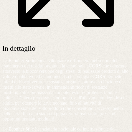
In dettaglio
La
Econher Srl
intende sviluppare e diffondere, nel settore del
trattamento dei residui organici, la tecnologia
eCORS
che consente
attraverso la bioconversione degli stessi, di realizzare prodotti di alto
valore qualitativo ed economico. La tecnologia
eCORS
permette
infatti di bioconvertire la sostanza organica, attraverso l’azione di
insetti allo stato larvale, in ammendanti ricchi di sostanze
biostimolanti e biomassa da cui poter estrarre proteine, lipidi e
chitina. L’intero processo tecnologico, dall'allevamento degli insetti
adulti, per ottenere le larve neonate, fino all’attività di
bioconversione dei sottoprodotti (che consentono l'accrescimento
delle larve fino allo stadio di pupa), verrà realizzato grazie ad
opportuni impianti modulari.
La
Econher Srl
è licenziataria nazionale ed internazionale del