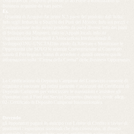
Distributivi;il Teleporto permette di accedere a informazioni di
Business acquisite da vari paesi.
Es.
: Quantità di Acquisti dai primi N.5 paesi del prodotto dall’Italia;
Info sugli Imbarchi e Sbarchi dei Porti del Mondo; Info sui prezzi e
Comparazione dello stesso prodotto da paesi diversi; info dei piani
di Sviluppo dai Ministeri; info su Appalti locali; info da
Organizzazioni Industriali e Associazioni Internazionali di
Sviluppo(ONU-UNCTAD)in modo da Rilevare e Monitorare le
Opportunità che SOLO le aziende Convenzionate al Consorzio
hanno il Privilegious Status di accedere e quindi ottenere quelle
informazioni sulla “Crema della Crema” delle Business Opportunity.
La Certificazione di Deposito Campioni del Consorzio consente di
acquisire e ancorare gli ordini garantiti e assicurati dal Certificato di
Deposito Campioni per velocizzare le transazioni e assistere gli
Operatori con il Pool dei Servizi Supporto. (indotto); (vedi: alleg.
02- Certificato di Deposito Campioni Internazionale).
Dovendo
gli importatori pagare in anticipo con Lettere di Credito a favore di
produttori / esportatori nazionali che non conoscono, di diversa
nazionalità, lingua e cultura, per cui prediligono e vincolano