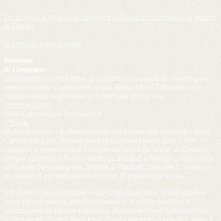
La strategia è favorire le imprese a svilupparsi in proprio e in gruppo
di Filiera;
in verticale e orizzontale.
Processo
di Generare
inizialmente piccoli Ordini di acquisto provenienti dai diversi paesi
esteri attraverso l’operatività di una Borsa Merci Telematica con
l’utilizzo della piattaforma web operante presso una
Struttura Reale
(Sale Campionarie Espositive)e
Virtuale
(E-Marketplace – E-Procurement) dove sono stati realizzati i multi
Carrelli On Line, in multi paesi in lingua nel paese estero. Per
compiere il primo Ordine Campione,(valore da 5mila€ a 25mila€),
per poi agli Ordini Prova (valore da 25mila€ a 50mila€), agli Ordini
di Volume Revolving (da 50mila€ a 75mila€), fino alle J. Venture e
investimenti per realizzare Fabbriche di produzione locale.
Il Consorzio proponendosi come Capofila di oltre N.100 imprese
verso piccoli-medi e grandi investitori è in grado di offrire la
realizzazione di diverse Fabbriche produttive (Aree Industriali) da
realizzare nei diversi Paesi e nei diversi settori merceologici, dove il