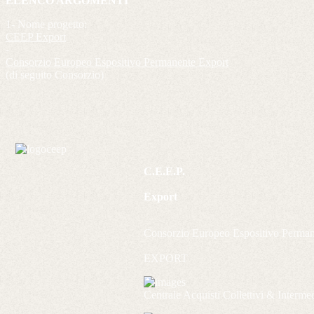
ELENCO ARGOMENTI
1- Nome progetto:
CEEP Export
-
Consorzio Europeo Espositivo Permanente Export
(di seguito Consorzio)
C.E.E.P.
Export
Consorzio Europeo Espositivo Perma
EXPORT
Centrale Acquisti Collettivi & Interme