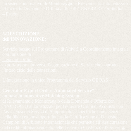
un sistema innovativo di Monitoraggio e Rilevamento automatizzato
di Incrocio Domanda e Offerta al fine di GENERARE Ordini Italia
– Estero.
3-DESCRIZIONE
dell’INNOVAZIONE;
Servizio basato sul Programma di Attività a Coordinamento integrale
con funzione di
Generare Ordini
export-import attraverso l’aggregazione di Servizi che coprono
l’intero ciclo delle transazioni.
L’Integrazione in unico Programma del Servizio GEOAS
“
Generator Export Orders Automated Service”
–
on base to innovative Matching System
di Rilevamento e Monitoraggio della Domanda e Offerta con
l’INCROCIO automatizzato per Generare Ordini di Acquisto con
l’assistenza dei Servizi di Supporto delle specifiche competenze
nella filiera export-import. Inclusi la Certificazione di Deposito
Campioni di Arbitrato Internazionale che permette all’Assicurazione
del credito al finanziamento delle Lettere di Credito, dell’Ordering,