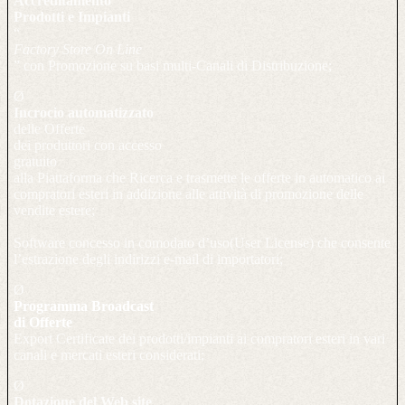
Accreditamento
Prodotti e Impianti
“
Factory Store On Line
” con Promozione su basi multi-Canali di Distribuzione;
Ø
Incrocio automatizzato
delle Offerte
dei produttori con accesso
gratuito
alla Piattaforma che Ricerca e trasmette le offerte in automatico ai
compratori esteri in addizione alle attività di promozione delle
vendite estere;
Software concesso in comodato d’uso(User License) che consente
l’estrazione degli indirizzi e-mail di importatori;
Ø
Programma Broadcast
di Offerte
Export Certificate dei prodotti/impianti ai compratori esteri in vari
canali e mercati esteri considerati;
Ø
Dotazione del Web site