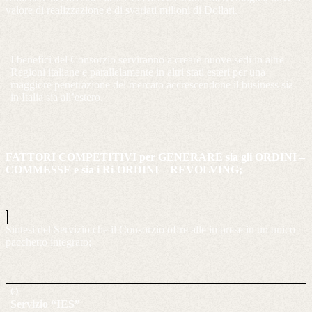
valore di realizzazione è di svariati milioni di Dollari.
I benefici del Consorzio serviranno a creare nuove sedi in altre
Regioni italiane e parallelamente in altri stati esteri per una
maggiore penetrazione del mercato accrescendone il business sia
in Italia sia all’estero.
FATTORI COMPETITIVI per GENERARE sia gli ORDINI –
COMMESSE e sia i Ri-ORDINI – REVOLVING;
Sintesi del Servizio che il Consorzio offre alle imprese in un unico
pacchetto integrato;
Ø
Servizio “IES”