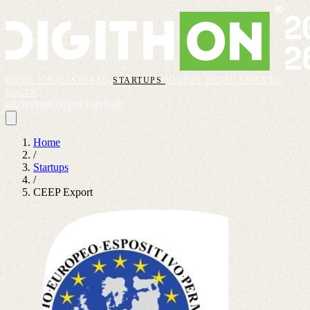
HOME
FINALISTI
FAQ
STARTUPS
VIDEOS
REGOLAMENTO
LOGIN
REGISTRAZIONI CHIUSE
Home
/
Startups
/
CEEP Export