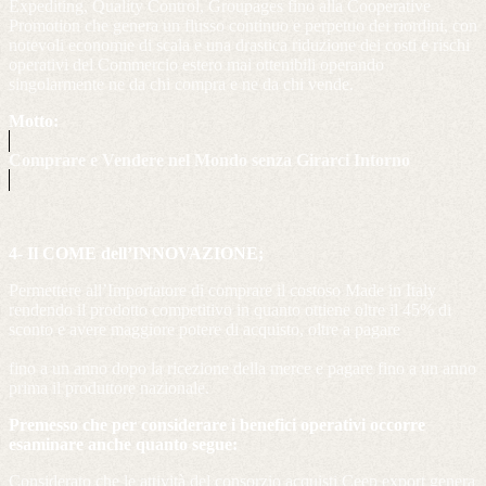
Expediting, Quality Control, Groupages fino alla Cooperative
Promotion che genera un flusso continuo e perpetuo dei riordini, con
notevoli economie di scala e una drastica riduzione dei costi e rischi
operativi del Commercio estero mai ottenibili operando
singolarmente ne da chi compra e ne da chi vende.
Motto:
Comprare e Vendere nel Mondo senza Girarci Intorno
4- Il COME dell’INNOVAZIONE;
Permettere all’Importatore di comprare il costoso Made in Italy
rendendo il prodotto competitivo in quanto ottiene oltre il 45% di
sconto e avere maggiore potere di acquisto, oltre a pagare
fino a un anno dopo la ricezione della merce e pagare fino a un anno
prima il produttore nazionale.
Premesso che per considerare i benefici operativi occorre
esaminare anche quanto segue:
Considerato che le attività del consorzio acquisti Ceep export genera