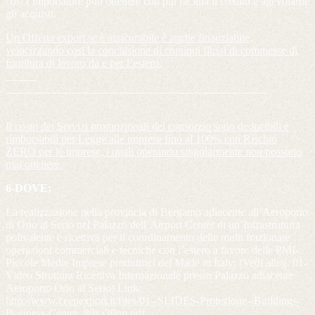
cosi l’importatore può ottenere con più facilità il credito e agevolarne
gli acquisti.
Un Offerta export se è assicurabile è anche finanziabile,
velocizzando cosi la conclusione di continui flussi di commesse di
fornitura di lavoro da e per l’estero.
Il costo dei Servizi promozionali del consorzio sono deducibili e
rimborsabili per Legge alle imprese fino al 100% con Rischio
ZERO per le imprese, i quali operando singolarmente non possono
mai ottenere.
6-DOVE;
La realizzazione nella provincia di Bergamo adiacente all’Aeroporto
di Orio al Serio nel Palazzo dell’Airport Center di un’Infrastruttura
polivalente e ricettiva per il coordinamento delle multi frazionate
operazioni commerciali e tecniche con l’estero a favore delle PMI-
Piccole Medie Imprese produttrici del Made in Italy; (Vedi alleg. 01-
Video Struttura Ricettiva Internazionale presso Palazzo adiacente
Aeroporto Orio al Serio) Link:
http://www.ceepexport.it/files/01--SLIDES-Proiezione--Building--
Business-Center_89za39qp.pdf