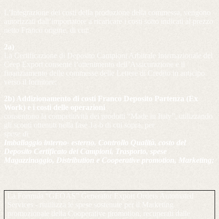
L’Integrazione dei costi della produzione della commessa, vengono
autorizzati dall’importatore a ricaricare i costi sotto indicati al prezzo
netto Franco origine, di cui:
2a)
La Certificazione di Deposito Campioni Arbitrale Internazionale del
Ceep Export consente l’ottenimento dell’Assicurazione e il
finanziamento delle commesse delle Lettere di Credito in anticipo
verso il fornitore;
2b) Addizionamento di costi Franco Deposito Partenza (Ex
Work) e i costi delle operazioni
consentono la competitività dei prodotti “Made in Italy”, utilizzando
gli sconti ottenuti nella fase 1a-b di cui sopra, per
spese di
Imballaggio interno- esterno, Controllo Qualità, costo del
Deposito Certificato dei Campioni, Trasporto, spese
Magazzinaggio, Distribution e Cooperative promotion, Marketing;
La Formula “GEOAS” Generator Export Orders Automated
Services - riutilizza le spese sostenute per il Marketing
promozionale della Cooperative promotion, recuperati dalle