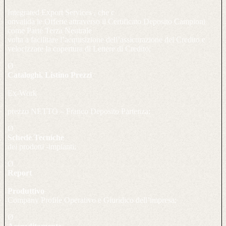
Integrated Export Services , che c
onvalida le Offerte attraverso il Certificato Deposito Campioni
come Parte Terza Neutrale
volta a facilitare l’acquisizione dell’assicurazione del Credito e
velocizzare la copertura di Lettere di Credito;
Ø
Cataloghi, Listino Prezzi
–
Ex-Work
prezzo NETTO – Franco Deposito Partenza;
Ø
Schede Tecniche
dei prodotti -impianti;
Ø
Report
Produttivo
Company Profile Operativo e Giuridico dell’impresa;
Ø