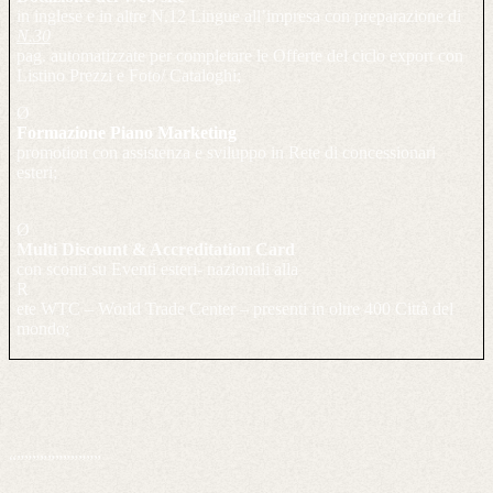
in inglese e in altre N.12 Lingue all’impresa con preparazione di
N.30
pag. automatizzate per completare le Offerte del ciclo export con
Listino Prezzi e Foto/ Cataloghi;
Ø
Formazione Piano Marketing
promotion con assistenza e sviluppo in Rete di concessionari
esteri;
Ø
Multi Discount & Accreditation Card
con sconti su Eventi esteri- nazionali alla
R
ete WTC – World Trade Center – presenti in oltre 400 Città del
mondo;
“”””””””””””