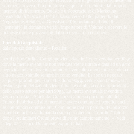
sul mercato del Compratore estero, al fine di generare le richieste dal
suo mercato verso l’importatore e acquisire le richieste dal proprio
mercato di riferimento. Questa è un’operazione di Marketing
cosiddetta di “Down, Up” dal basso verso l’alto, partendo dal
Negoziante-Retailer, al Grossista, all’Importatore, al fine di
“generare” la domanda verso l’importatore di Volume e ricevere le
richieste dirette provenienti dal suo mercato in cui opera.
I prodotti acquistati
dal negozio dettagliante – Retailer
per il primo Ordine Campione viene data in Conto vendita per 90gg.
dove la merce eventuale non venduta viene ritirata e data ad un altro
negozio similare dove in cambio riceverà altra merce non venduta da
altro negozio simile sempre in conto vendita. Es.: se un negozio
acquista prodotti per 10mila€ e dopo 90gg. vende solo 6mila€, la
restante parte dei 4mila€ viene ritirata e cambiata con altri prodotti
dello stesso settore per altri 90gg. La merce eventuale invenduta
verrà proposta a Stock dal Consorzio a prezzi poco più alti del
Franco Fabbrica ad altri mercati e avere comunque i benefici anche
se con minori commissioni. Comunque mai in perdita. Il Consorzio
stimola e facilita la domanda estera per ottenere i “riordini” futuri
dopo i preliminari Ordini prova di primo campionamento. – (vedi
alleg. 05- Elenco Documenti export Italia).