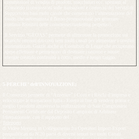
commissioni di vendita di prodotti, macchinari ecc. spettanti al
Consorzio (commissioni sulle transazioni e comm.ni dei Servizi di
Supporto)su basi multi canale che consentono l’alimentazione del
fondo che automatizza il flusso promozionale per generare
continui Riordini delle commesse(marketing perpetuo).
Il Servizio “GEOAS” permette di alimentare la promozione sui
ricarichi ottenuti dai costi netti multi canali per alimentare i riordini
automatizzati. Grazie anche ai Contributi di Legge che recuperano
spese effettuate e permettono di destinare continue e nuove
energie creando continuità a corto, medio e lungo raggio.
5-PERCHE’ dell’INNOVAZIONE;
Il Consorzio permette di “Azzerare” i Costi e i Rischi d’impresa e
velocizzare le transazioni Italia - Estero al fine di vendere prima e
meglio i prodotti attraverso la realizzazione di Sale Campionarie
Permanenti Certificate dal Deposito Campioni di Arbitrato
Internazionale, con il supporto del
Teleporto
di Video Meeting in Collegamento fra Operatori Import-Export
prequalificati da N.20 paesi di diversi settori nei multi Canali