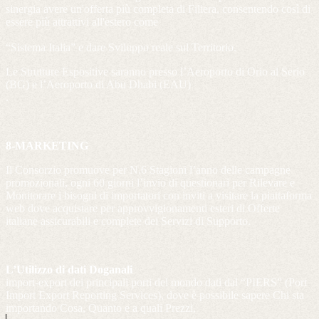
sinergia avere un'offerta più completa di Filiera, consentendo così di
essere più attrattivi all'estero come
“Sistema Italia” e dare Sviluppo reale sul Territorio.
Le Strutture Espositive saranno presso l’Aeroporto di Orio al Serio
(BG) e l’Aeroporto di Abu Dhabi (EAU)
.
8-MARKETING
Il Consorzio promuove per N.6 Stagioni l’anno delle campagne
promozionali, ogni 60 giorni l’invio di questionari per Rilevare e
Monitorare i bisogni di importatori con inviti a visitare la piattaforma
web dove acquistare per approvvigionamenti esteri di Offerte
italiane assicurabili e complete dei Servizi di Supporto.
L’Utilizzo di dati Doganali
import-export dei principali porti del mondo dati dal “PIERS” (Port
Import Export Reporting Services), dove è possibile sapere Chi sta
importando Cosa, Quanto e a quali Prezzi,