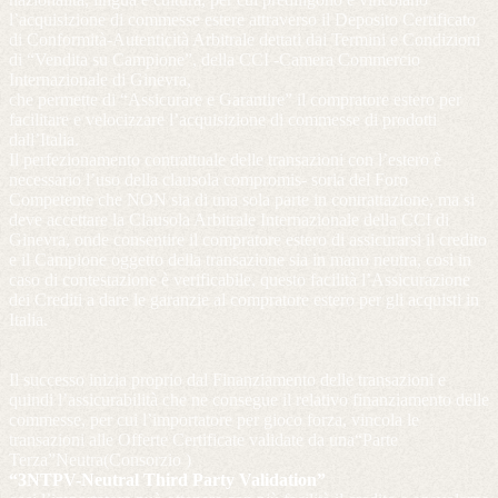
l’acquisizione di commesse estere attraverso il Deposito Certificato
di Conformità-Autenticità Arbitrale dettati dai Termini e Condizioni
di “Vendita su Campione”, della CCI -Camera Commercio
Internazionale di Ginevra,
che permette di “Assicurare e Garantire” il compratore estero per
facilitare e velocizzare l’acquisizione di commesse di prodotti
dall’Italia.
Il perfezionamento contrattuale delle transazioni con l’estero è
necessario l’uso della clausola compromis- soria del Foro
Competente che NON sia di una sola parte in contrattazione, ma si
deve accettare la Clausola Arbitrale Internazionale della CCI di
Ginevra, onde consentire il compratore estero di assicurarsi il credito
e il Campione oggetto della transazione sia in mano neutra, cosi in
caso di contestazione è verificabile, questo facilità l’Assicurazione
dei Crediti a dare le garanzie al compratore estero per gli acquisti in
Italia.
Il successo inizia proprio dal Finanziamento delle transazioni e
quindi l’assicurabilità che ne consegue il relativo finanziamento delle
commesse, per cui l’importatore per gioco forza, vincola le
transazioni alle Offerte Certificate validate da una“Parte
Terza”Neutra(Consorzio )
“3NTPV-Neutral Third Party Validation”