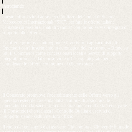
incrociando
queste informazioni attraverso l’utilizzo dei Codici di Settori
Merceologici Internazionali “SIC”, per fare le offerte italiane
calibrate (in base ai Canali di vendita) con promo servizi integrati di
supporto alle Offerte.
Le offerte promosse, attraggono e favoriscono agli acquisti gli
Operatori con l’inserimento in automatico del loro nome – Brand su
Siti E-Commerce come concessionari locali e Servizi di supporto
integrati promossi dal Consorzio e n.17 pag. integrate per
completare le Offerte con nome del cliente estero.
Il Consorzio promuove l’accreditamento delle Offerte verso gli
operatori esteri dell’azienda italiana al fine di assicurarsi le
operazioni con la Sace estera (assicurazione crediti) e la Terza parte
(il Consorzio) che realizza il Controllo Qualità e i servizi di
Supporto stando seduti nel loro ufficio.
Il ruolo del consorzio è di assistere Chi compra e Chi vende in modo