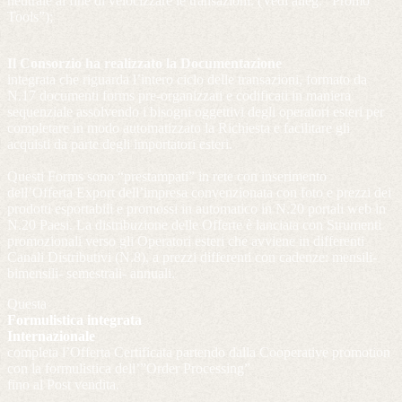
neutrale al fine di velocizzare le transazioni. (Vedi alleg. “Promo
Tools”);
Il Consorzio ha realizzato la Documentazione
integrata che riguarda l’intero ciclo delle transazioni, formato da
N.17 documenti forms pre-organizzati e codificati in maniera
sequenziale assolvendo i bisogni oggettivi degli operatori esteri per
completare in modo automatizzato la Richiesta e facilitare gli
acquisti da parte degli importatori esteri.
Questi Forms sono “prestampati” in rete con inserimento
dell’Offerta Export dell’impresa convenzionata con foto e prezzi dei
prodotti esportabili e promossi in automatico in N.20 portali web in
N.20 Paesi. La distribuzione delle Offerte è lanciata con Strumenti
promozionali verso gli Operatori esteri che avviene in differenti
Canali Distributivi (N.8), a prezzi differenti con cadenze: mensili-
bimensili- semestrali- annuali.
Questa
Formulistica integrata
Internazionale
completa l’Offerta Certificata partendo dalla Cooperative promotion
con la formulistica dell’”Order Processing”
fino al Post vendita.