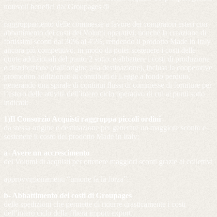
notevoli benefici dal Groupages di
raggruppamento delle commesse a favore dei compratori esteri con
abbattimento dei costi dei Volumi operativi, nonché la creazione di
fortissimi sconti dal 30% al 45%, rendendo il prodotto Made in Italy
ancora più competitivo, in modo da poter sostenere i costi delle
quote addizionali del punto 2 sotto, e abbattere i costi di produzione
e distribuzione (dall’origine alla destinazione), inclusa la cooperative
promotion addizionati ai contributi di Legge a fondo perduto,
generando una spirale di continui flussi di commesse di forniture per
l’estero delle attività dell’intero ciclo operativo di cui ai punti sotto
indicati:
1)Il Consorzio Acquisti raggruppa piccoli ordini
da stessa origine e destinazione per generare un maggiore sconto e
sostenere il costo del prodotto Made in Italy;
a- Avere un accrescimento
dei Volumi di acquisti per ottenere maggiori sconti grazie ai collettivi
approvvigionamenti “unione fa la forza”.
b- Abbattimento dei costi di Groupages
delle spedizioni che permette di ridurre drasticamente i costi
dell’intero ciclo della filiera import-export.