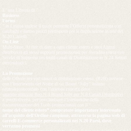
E’ una Libreria di ”
Business
Forms
” in Lingua inglese il quale permette l’Offerta personalizzata con
cataloghi e listino prezzi predisposti per la duplicazione in rete dei
N.20 Carrelli
On Line
Multi-Store. Al fine di dare a ogni cliente estero e suoi Agenti
distributori gli stessi supporti promozionali per rivendita estera con
Servizi di Supporto nei multi-canali di Distribuzione in N.24 Settori
merceologici.
La Promozione
delle Offerte nei vari canali di distribuzione estera, (B2B) avviene
con l’inserimento del Nome di un Brand “Jolly” italiano
neutrale(concordato con l’azienda export), dove
saranno utilizzati fino N.4 Brand Jolly per N.8 Canali Distributivi
a prezzi diversi, per poi cambiare l’intestazione della
documentazione dei Tools promozionali con il “
nome del cliente estero” compratore-importatore interessato
all’acquisto dell’Ordine campione, attraverso la pagina web di
carrelli E-commerce personalizzati nei N.20 Paesi, dove
verranno promossi