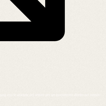
tching con le aziende del settore per un inserimento diretto nel mondo