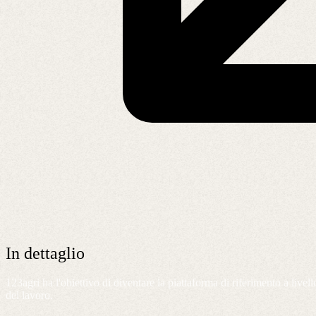
In dettaglio
123agri ha l'obiettivo di diventare la piattaforma di riferimento a liv
del lavoro.