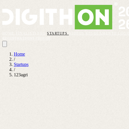
HOME
FINALISTI
FAQ
STARTUPS
VIDEOS
REGOLAMENTO
LOGI
REGISTRAZIONI CHIUSE
Home
/
Startups
/
123agri