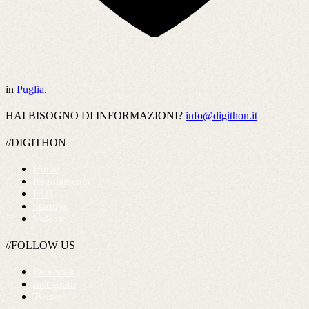
in
Puglia
.
HAI BISOGNO DI INFORMAZIONI?
info@digithon.it
//DIGITHON
Home
Regolamento
FAQ
Startups
Videos
//FOLLOW US
Facebook
Instagram
Twitter