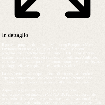
In dettaglio
Il presente progetto, denominato Monitoring Equipment Mask
Environment (in breve, (ME)^2), è centrato sullo studio,
progettazione e prototipazione in stampa 3D di una mascherina
intelligente che, attraverso gli strumenti di Intelligenza Artificiale,
consenta di rilevare un possibile sintomo anomalo e precoce legato a
patologie delle vie respiratorie e/o cardiovascolari.
La mascherina risulterà quindi dotata di sensoristica a bordo con
capacità computazionali che consentono di fare monitoraggio
continuo dei parametri vitali necessari all’analisi intelligente.
Aspirando a gestire anche contesti complessi, come il
riconoscimento dei sintomi da COVID-19, l’applicabilità di tale
mascherina si estenderebbe potenzialmente al rilevamento di una
classe più ampia di patologie delle vie respiratorie come pazienti che