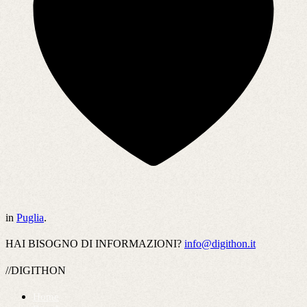
in
Puglia
.
HAI BISOGNO DI INFORMAZIONI?
info@digithon.it
//DIGITHON
Home