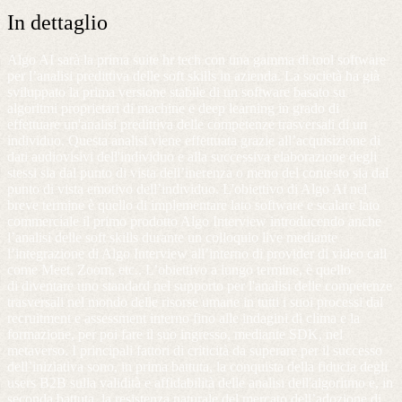
In dettaglio
Algo AI sarà la prima suite hr tech con una gamma di tool software
per l’analisi predittiva delle soft skills in azienda. La società ha già
sviluppato la prima versione stabile di un software basato su
algoritmi proprietari di machine e deep learning in grado di
effettuare un'analisi predittiva delle competenze trasversali di un
individuo. Questa analisi viene effettuata grazie all’acquisizione di
dati audiovisivi dell'individuo e alla successiva elaborazione degli
stessi sia dal punto di vista dell’inerenza o meno del contesto sia dal
punto di vista emotivo dell’individuo. L'obiettivo di Algo Ai nel
breve termine è quello di implementare lato software e scalare lato
commerciale il primo prodotto Algo Interview introducendo anche
l’analisi delle soft skills durante un colloquio live mediante
l’integrazione di Algo Interview all’interno di provider di video call
come Meet, Zoom, etc.. L’obiettivo a lungo termine, è quello
di diventare uno standard nel supporto per l'analisi delle competenze
trasversali nel mondo delle risorse umane in tutti i suoi processi dal
recruitment e assessment interno fino alle indagini di clima e la
formazione, per poi fare il suo ingresso, mediante SDK, nel
metaverso. I principali fattori di criticità da superare per il successo
dell’iniziativa sono, in prima battuta, la conquista della fiducia degli
users B2B sulla validità e affidabilità delle analisi dell'algoritmo e, in
seconda battuta, la resistenza naturale del mercato dell’adozione di