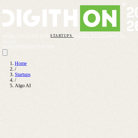
HOME
FINALISTI
FAQ
STARTUPS
VIDEOS
REGOLAMENTO
LOGIN
REGISTRAZIONI CHIUSE
Home
/
Startups
/
Algo AI