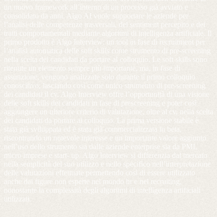
un nuovo framework all’interno di un processo già avviato e
consolidato da anni. Algo AI vuole supportare le aziende per
l’analisi delle competenze trasversali, del sentiment percepito e dei
tratti comportamentali mediante algoritmi di intelligenza artificiale. Il
primo prodotto è Algo Interview: un tool in fase di recruitment per
l’analisi automatica delle soft skills come strumento di pre-screening
nella scelta dei candidati da portare al colloquio. Le soft skills sono
ritenute un elemento sempre più importante, ma, in fase di
assunzione, vengono analizzate solo durante il primo colloquio
conoscitivo, lasciando così come unico strumento di pre-screening
dei candidati il cv. Algo Interview offre l’opportunità di una visione
delle soft skills dei candidati in fase di prescreening e poter così
aggiungere un ulteriore criterio di valutazione, oltre al cv, nella scelta
dei candidati da portare al colloquio. La prima versione stabile è
stata già sviluppata ed è stata già commercializzata in beta,
riscontrando un notevole interesse e un importante valore aggiunto
nell’uso dello strumento sia dalle aziende enterprise sia da PMI,
micro imprese e start- up. Algo Interview si differenzia dal mercato
nella semplicità del suo utilizzo e nello specifico nell’interpretazione
delle valutazioni effettuate permettendo così di essere utilizzato
anche dai figure non esperte nel mondo hr e nel recruiting,
nonostante la complessità degli algoritmi di intelligenza artificiali
utilizzati.