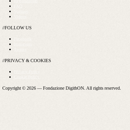
Regolamento
FAQ
Startups
Videos
//FOLLOW US
Facebook
Instagram
Twitter
//PRIVACY & COOKIES
Privacy Policy
Cookie Policy
Copyright © 2026 —
Fondazione DigithON
. All rights reserved.