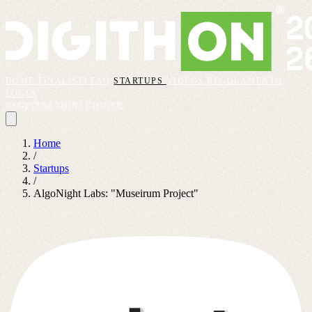
HOME
FINALISTI
FAQ
STARTUPS
VIDEOS
REGOLAMENTO
LOGIN
REGISTRAZIONI CHIUSE
Home
/
Startups
/
AlgoNight Labs: "Museirum Project"