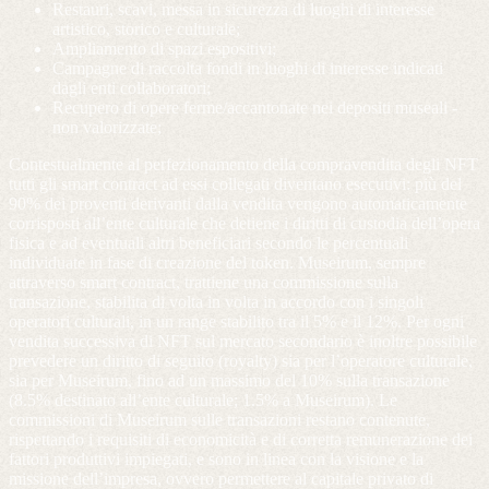
Restauri, scavi, messa in sicurezza di luoghi di interesse
artistico, storico e culturale;
Ampliamento di spazi espositivi;
Campagne di raccolta fondi in luoghi di interesse indicati
dagli enti collaboratori;
Recupero di opere ferme/accantonate nei depositi museali -
non valorizzate;
Contestualmente al perfezionamento della compravendita degli NFT
tutti gli smart contract ad essi collegati diventano esecutivi: più del
90% dei proventi derivanti dalla vendita vengono automaticamente
corrisposti all’ente culturale che detiene i diritti di custodia dell’opera
fisica e ad eventuali altri beneficiari secondo le percentuali
individuate in fase di creazione del token. Museirum, sempre
attraverso smart contract, trattiene una commissione sulla
transazione, stabilita di volta in volta in accordo con i singoli
operatori culturali, in un range stabilito tra il 5% e il 12%. Per ogni
vendita successiva di NFT sul mercato secondario è inoltre possibile
prevedere un diritto di seguito (royalty) sia per l’operatore culturale,
sia per Museirum, fino ad un massimo del 10% sulla transazione
(8.5% destinato all’ente culturale; 1.5% a Museirum). Le
commissioni di Museirum sulle transazioni restano contenute,
rispettando i requisiti di economicità e di corretta remunerazione dei
fattori produttivi impiegati, e sono in linea con la visione e la
missione dell’impresa, ovvero permettere al capitale privato di