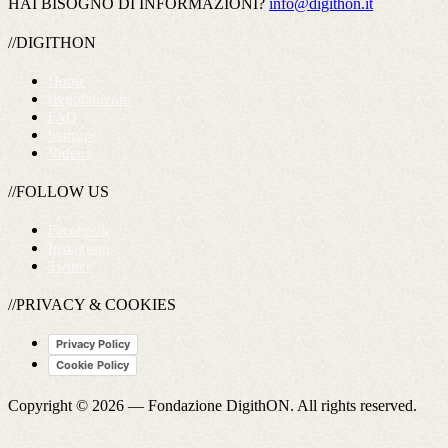
HAI BISOGNO DI INFORMAZIONI?
info@digithon.it
//DIGITHON
Home
Regolamento
FAQ
Startups
Videos
//FOLLOW US
Facebook
Instagram
Twitter
//PRIVACY & COOKIES
Privacy Policy
Cookie Policy
Copyright © 2026 —
Fondazione DigithON
. All rights reserved.