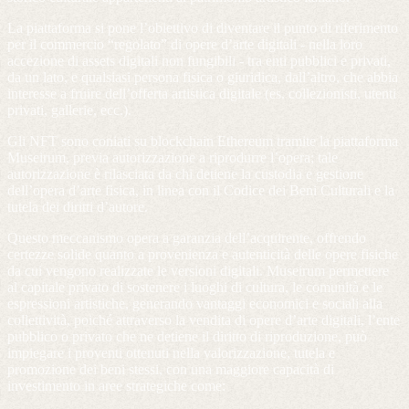
La piattaforma si pone l’obiettivo di diventare il punto di riferimento
per il commercio “regolato” di opere d’arte digitali - nella loro
accezione di assets digitali non fungibili - tra enti pubblici e privati,
da un lato, e qualsiasi persona fisica o giuridica, dall’altro, che abbia
interesse a fruire dell’offerta artistica digitale (es. collezionisti, utenti
privati, gallerie, ecc.).
Gli NFT sono coniati su blockchain Ethereum tramite la piattaforma
Museirum, previa autorizzazione a riprodurre l’opera; tale
autorizzazione è rilasciata da chi detiene la custodia e gestione
dell’opera d’arte fisica, in linea con il Codice dei Beni Culturali e la
tutela dei diritti d’autore.
Questo meccanismo opera a garanzia dell’acquirente, offrendo
certezze solide quanto a provenienza e autenticità delle opere fisiche
da cui vengono realizzate le versioni digitali. Museirum permettere
al capitale privato di sostenere i luoghi di cultura, le comunità e le
espressioni artistiche, generando vantaggi economici e sociali alla
collettività, poiché attraverso la vendita di opere d’arte digitali, l’ente
pubblico o privato che ne detiene il diritto di riproduzione, può
impiegare i proventi ottenuti nella valorizzazione, tutela e
promozione dei beni stessi, con una maggiore capacità di
investimento in aree strategiche come: