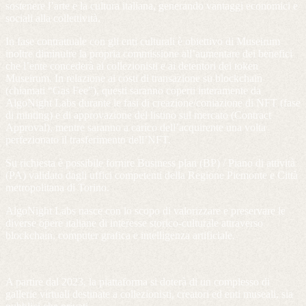
sostenere l’arte e la cultura italiana, generando vantaggi economici e
sociali alla collettività.
In fase contrattuale con gli enti culturali è obiettivo di Museirum
inoltre diminuire la propria commissione all’aumentare dei benefici
che l’ente concederà ai collezionisti e ai detentori dei token
Museirum. In relazione ai costi di transazione su blockchain
(chiamati “Gas Fee”), questi saranno coperti interamente da
AlgoNight Labs durante le fasi di creazione/coniazione di NFT (fase
di minting) e di approvazione del listino sul mercato (Contract
Approval), mentre saranno a carico dell’acquirente una volta
perfezionato il trasferimento dell’NFT.
Su richiesta è possibile fornire Business plan (BP) / Piano di attività
(PA) validato dagli uffici competenti della Regione Piemonte e Città
metropolitana di Torino.
AlgoNight Labs nasce con lo scopo di valorizzare e preservare le
diverse opere italiane di interesse storico-culturale attraverso
blockchain, computer grafica e intelligenza artificiale.
A partire dal 2023, la piattaforma si doterà di un complesso di
gallerie virtuali destinate a collezionisti, creatori ed enti museali, sia