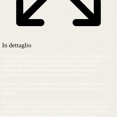
In dettaglio
L’idea imprenditoriale vede al centro la costituzione di AlgoNight
Labs (Srls) la cui missione è offrire prodotti e servizi digitali
connessi alle tecnologie blockchain, intelligenza artificiale e
computer grafica, al fine di intensificare la valorizzazione,
promozione e tutela del patrimonio artistico italiano.
Museirum è il primo prodotto dedicato agli operatori del settore
italiano dell’arte con il quale l’impresa intende affacciarsi sul
mercato.
Museirum è una piattaforma web3 che permette la fruizione, la
compravendita, la messa in mostra di opere d’arte digitalizzate in
formato NFT, a partire da opere d’arte fisiche di interesse artistico
storico culturale appartenenti al patrimonio artistico italiano.