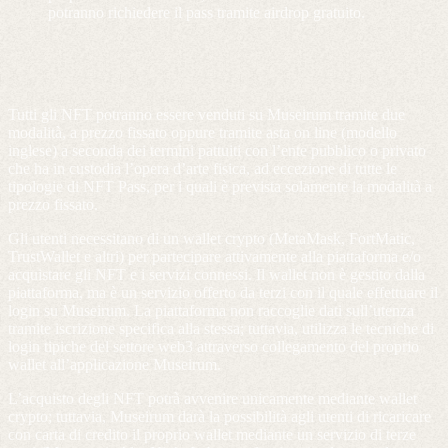
potranno richiedere il pass tramite airdrop gratuito.
Tutti gli NFT potranno essere venduti su Museirum tramite due
modalità, a prezzo fissato oppure tramite asta on line (modello
inglese) a seconda dei termini pattuiti con l’ente pubblico o privato
che ha in custodia l’opera d’arte fisica, ad eccezione di tutte le
tipologie di NFT Pass, per i quali è prevista solamente la modalità a
prezzo fissato.
Gli utenti necessitano di un wallet crypto (MetaMask, FortMatic,
TrustWallet e altri) per partecipare attivamente alla piattaforma e/o
acquistare gli NFT e i servizi connessi. Il wallet non è gestito dalla
piattaforma, ma è un servizio offerto da terzi con il quale effettuare il
login su Museirum. La piattaforma non raccoglie dati sull’utenza
tramite iscrizione specifica alla stessa; tuttavia, utilizza le tecniche di
login tipiche del settore web3 attraverso collegamento del proprio
wallet all’applicazione Museirum.
L’acquisto degli NFT potrà avvenire unicamente mediante wallet
crypto; tuttavia, Museirum darà la possibilità agli utenti di ricaricare
con carta di credito il proprio wallet mediante un servizio di terze