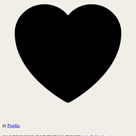
in
Puglia
.