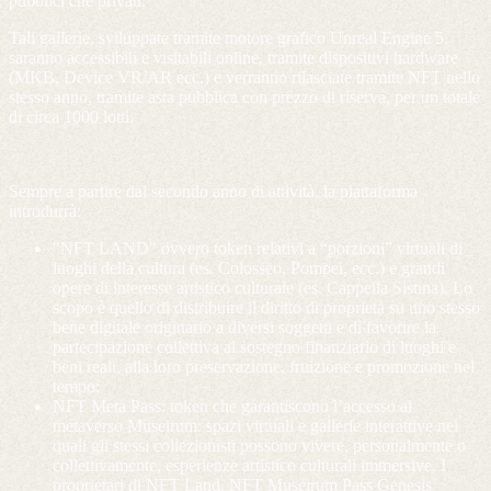
pubblici che privati.
Tali gallerie, sviluppate tramite motore grafico Unreal Engine 5,
saranno accessibili e visitabili online, tramite dispositivi hardware
(MKB, Device VR/AR ecc.) e verranno rilasciate tramite NFT nello
stesso anno, tramite asta pubblica con prezzo di riserva, per un totale
di circa 1000 lotti.
Sempre a partire dal secondo anno di attività, la piattaforma
introdurrà:
"NFT LAND" ovvero token relativi a “porzioni” virtuali di
luoghi della cultura (es. Colosseo, Pompei, ecc.) e grandi
opere di interesse artistico culturale (es. Cappella Sistina). Lo
scopo è quello di distribuire il diritto di proprietà su uno stesso
bene digitale originario a diversi soggetti e di favorire la
partecipazione collettiva al sostegno finanziario di luoghi e
beni reali, alla loro preservazione, fruizione e promozione nel
tempo;
NFT Meta Pass: token che garantiscono l’accesso al
metaverso Museirum: spazi virtuali e gallerie interattive nei
quali gli stessi collezionisti possono vivere, personalmente o
collettivamente, esperienze artistico culturali immersive. I
proprietari di NFT Land, NFT Museirum Pass Genesis