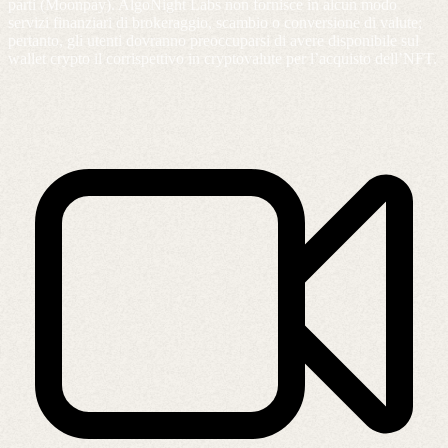
parti (Moonpay). AlgoNight Labs non fornisce in alcun modo
servizi finanziari di brokeraggio, scambio o conversione di valute;
pertanto, gli utenti dovranno preoccuparsi di avere disponibile sul
wallet crypto il corrispettivo in cryptovalute per l’acquisto dell’NFT.