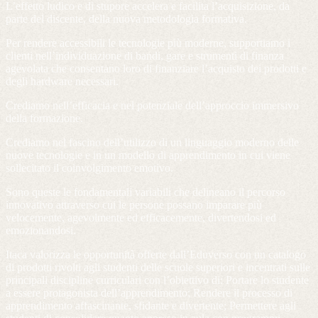
L’effetto ludico e di stupore accelera e facilita l’acquisizione, da
parte del discente, della nuova metodologia formativa.
Per rendere accessibili le tecnologie più moderne, supportiamo i
clienti nell’individuazione di bandi, gare e strumenti di finanza
agevolata che consentano loro di finanziare l’acquisto dei prodotti e
degli hardware necessari.
Crediamo nell’efficacia e nel potenziale dell’approccio immersivo
della formazione.
Crediamo nel fascino dell’utilizzo di un linguaggio moderno delle
nuove tecnologie e in un modello di apprendimento in cui viene
sollecitato il coinvolgimento emotivo.
Sono queste le fondamentali variabili che delineano il percorso
innovativo attraverso cui le persone possano imparare più
velocemente, agevolmente ed efficacemente, divertendosi ed
emozionandosi.
Itaca valorizza le opportunità offerte dall’Eduverso con un catalogo
di prodotti rivolti agli studenti delle scuole superiori e incentrati sulle
principali discipline curriculari con l’obiettivo di: Portare lo studente
a essere protagonista dell’apprendimento; Rendere il processo di
apprendimento affascinante, sfidante e divertente; Permettere agli