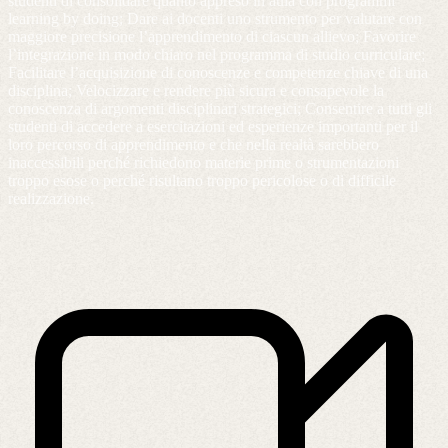
studenti di consolidare quanto appreso in aula con programmi
learning by doing; Dare ai docenti uno strumento per valutare con
maggiore precisione l’apprendimento di ciascun allievo; Favorire
l’integrazione in modo chiaro nel programma di studio curriculare;
Facilitare l’acquisizione di conoscenze e competenze chiave di una
disciplina; Velocizzare e rendere più sicura e consapevole la
conoscenza di argomenti disciplinari strategici; Consentire a tutti gli
studenti di accedere a esercitazioni ed esperienze importanti per il
loro percorso di apprendimento e che nella realtà sarebbero
inaccessibili perché richiedono materie prime o strumentazioni
troppo esose o perché risultano troppo pericolose o di difficile
realizzazione.