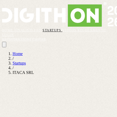
HOME
FINALISTI
FAQ
STARTUPS
VIDEOS
REGOLAMENTO
LOGIN
REGISTRAZIONI CHIUSE
Home
/
Startups
/
ITACA SRL