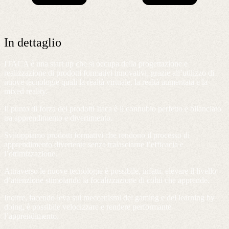
In dettaglio
ITACA è una start up che si occupa della progettazione e
realizzazione di prodotti formativi innovativi, grazie all’utilizzo di
nuove tecnologie quali la realtà virtuale, la realtà aumentata e la
mixed reality.
Il punto di forza dei prodotti Itaca è il connubio perfetto e bilanciato
tra apprendimento e divertimento.
Sviluppiamo prodotti formativi che rendono il processo di
apprendimento divertente senza tralasciarne l’efficacia e
l’ottimizzazione.
Attraverso le nuove tecnologie è possibile, infatti, elevare il livello
d’attenzione stimolando la focalizzazione di colui che apprende.
Inoltre, facendo leva sui meccanismi del gaming e del learning by
doing, è possibile velocizzare e rendere performante
l’apprendimento.