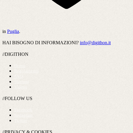
in
Puglia
.
HAI BISOGNO DI INFORMAZIONI?
info@digithon.it
//DIGITHON
Home
Regolamento
FAQ
Startups
Videos
//FOLLOW US
Facebook
Instagram
Twitter
//PRIVACY & COOKIES