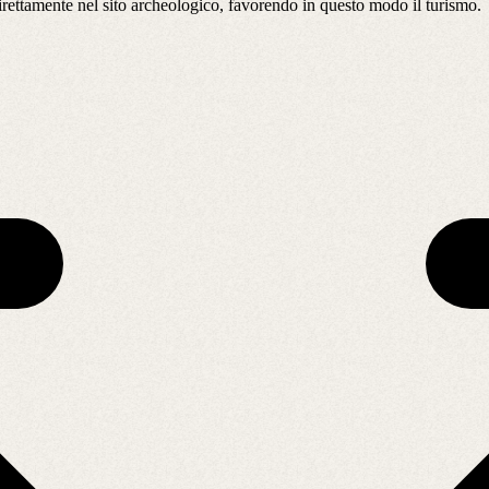
irettamente nel sito archeologico, favorendo in questo modo il turismo.