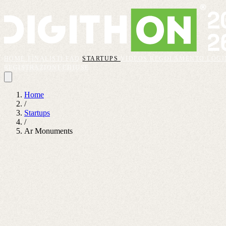
HOME
FINALISTI
FAQ
STARTUPS
VIDEOS
REGOLAMENTO
LOGI
REGISTRAZIONI CHIUSE
Home
/
Startups
/
Ar Monuments