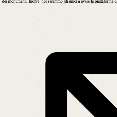
dei monumenti. Inoltre, noi saremmo gli unici a avere la piattaforma d