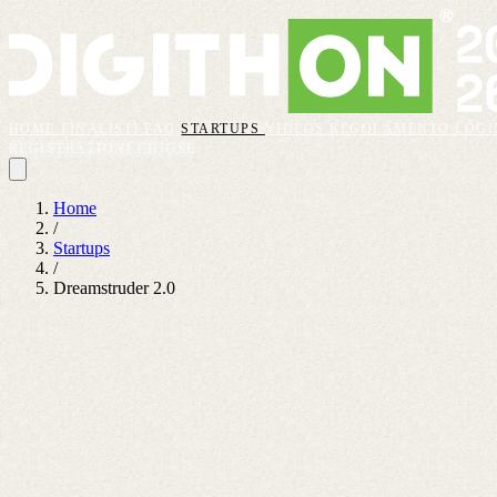
HOME
FINALISTI
FAQ
STARTUPS
VIDEOS
REGOLAMENTO
LOGI
REGISTRAZIONI CHIUSE
Home
/
Startups
/
Dreamstruder 2.0