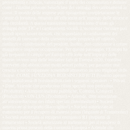
prevedibilità e fiducia, valorizzare il ruolo dei consumatori e definire
come i cittadini possono beneficiare dei vantaggi dei cambiamenti in
corso. Il mondo delle imprese può riprogettare completamente le
catene di fornitura, mirando all’efficienza nell’impiego delle risorse e
alla circolarità. A questa transizione sistemica sono d’aiuto gli
sviluppi delle TIC e i cambiamenti sociali. L’economia circolare può
quindi aprire nuovi mercati, che rispondano ai cambiamenti dei
modelli di consumo: dalla convenzionale proprietà all’utilizzo,
riutilizzo e condivisione dei prodotti. Inoltre, può concorrere a creare
maggiore e migliore occupazione. Per questo passaggio, l’Europa ha
già preparato il campo: un’Europa efficiente nell’impiego delle
risorse, ovvero una delle iniziative faro di Europa 2020, coordina
interventi che abbracciano molti settori politici, per garantire una
crescita e un’occupazione sostenibili attraverso un uso migliore delle
risorse. COME FUNZIONA BORSINO RIFIUTI Possono operare
sulla piattaforma di borsinorifiuti.com i seguenti operatori : • Privati
• Ditte, Aziende che producono rifiuti speciali non pericolosi
(Produttori) • Amministrazioni pubbliche, Comuni, Consorzi
(Produttori) • ON LUS (Produttori) • Aziende, ditte autorizzate
all’intermediazione dei rifiuti speciali (Intermediari) • Società
autorizzate al trasporto (Raccoglitori) • Società autorizzate al
trattamento per il recupero di materia prima (Impianti di Trattamento)
• Società autorizzate al recupero energetico R1 (Impianti di
trattamento) • Società autorizzate al trattamento per il recupero di
materia prima presenti nella comunità Europea • Aziende che