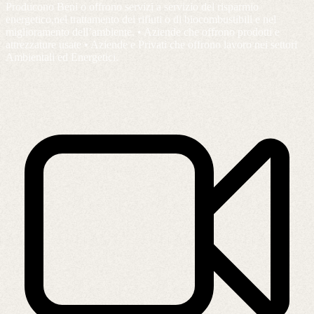
Producono Beni o offrono servizi a servizio del risparmio
energetico,nel trattamento dei rifiuti o di biocombustibili e nel
miglioramento dell’ambiente. • Aziende che offrono prodotti e
attrezzature usate • Aziende e Privati che offrono lavoro nei settori
Ambientali ed Energetici.