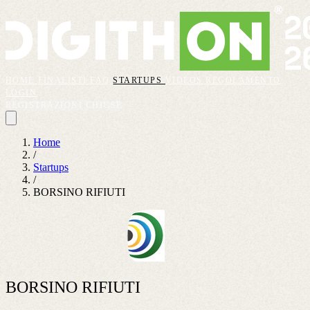
HOME
FINALISTI
FAQ
STARTUPS
VIDEOS
REGOLAMENTO
LOGIN
REGISTRAZIONI CHIUSE
Home
/
Startups
/
BORSINO RIFIUTI
BORSINO RIFIUTI