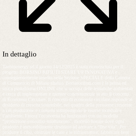
In dettaglio
Taebioenergy srl il giorno 14/12/2015 è stata riconosciuta per il
progetto BORSINO RIFIUTI START UP INNOVATIVA e
conseguentemente inserita nella Sezione SPECIALE della Camera
di Commercio di Milano (Italia). Borsinorifiuti.com è la prima ed
unica piattaforma ONLINE che si occupa delle tematiche ambientali
e cerca di implementare e mettere concretamente in atto il concetto
di Economia Circolare. Il concetto di economia circolare risponde al
desiderio di crescita sostenibile, nel quadro della pressione crescente
a cui produzione e consumi sottopongono le risorse mondiali e
l’ambiente. Finora l’economia ha funzionato con un modello
“produzione-consumo-smaltimento”, modello lineare dove ogni
prodotto è inesorabilmente destinato ad arrivare a “fine vita”. Per
produrre il cibo, costruire le case e le infrastrutture, fabbricare beni