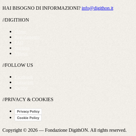
HAI BISOGNO DI INFORMAZIONI?
info@digithon.it
//DIGITHON
Home
Regolamento
FAQ
Startups
Videos
//FOLLOW US
Facebook
Instagram
Twitter
//PRIVACY & COOKIES
Privacy Policy
Cookie Policy
Copyright © 2026 —
Fondazione DigithON
. All rights reserved.