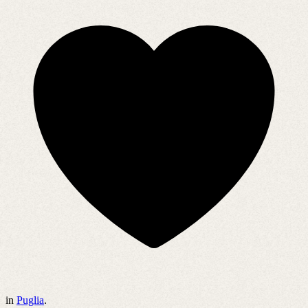
in
Puglia
.