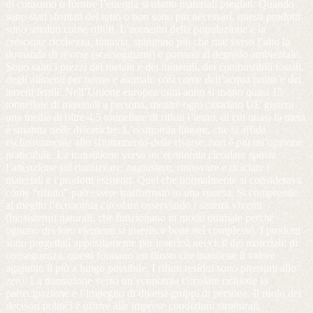
di consumo o fornire l’energia si usano materiali pregiati. Quando
sono stati sfruttati del tutto o non sono più necessari, questi prodotti
sono smaltiti come rifiuti. L’aumento della popolazione e la
crescente ricchezza, tuttavia, spingono più che mai verso l’alto la
domanda di risorse (scarseggianti) e portano al degrado ambientale.
Sono saliti i prezzi dei metalli e dei minerali, dei combustibili fossili,
degli alimenti per uomo e animali, così come dell’acqua pulita e dei
terreni fertili. Nell’Unione europea ogni anno si usano quasi 15
tonnellate di materiali a persona, mentre ogni cittadino UE genera
una media di oltre 4,5 tonnellate di rifiuti l’anno, di cui quasi la metà
è smaltita nelle discariche. L’economia lineare, che si affida
esclusivamente allo sfruttamento delle risorse, non è più un’opzione
praticabile. La transizione verso un’economia circolare sposta
l’attenzione sul riutilizzare, aggiustare, rinnovare e riciclare i
materiali e i prodotti esistenti. Quel che normalmente si considerava
come “rifiuto” può essere trasformato in una risorsa. Si comprende
al meglio l’economia circolare osservando i sistemi viventi
(biosistemi) naturali, che funzionano in modo ottimale perché
ognuno dei loro elementi si inserisce bene nel complesso. I prodotti
sono progettati appositamente per inserirsi nei cicli dei materiali: di
conseguenza, questi formano un flusso che mantiene il valore
aggiunto il più a lungo possibile. I rifiuti residui sono prossimi allo
zero. La transizione verso un’economia circolare richiede la
partecipazione e l’impegno di diversi gruppi di persone. Il ruolo dei
decisori politici è offrire alle imprese condizioni strutturali,