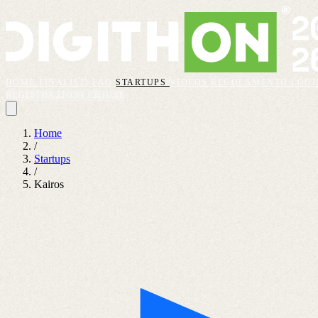
HOME
FINALISTI
FAQ
STARTUPS
VIDEOS
REGOLAMENTO
LOGI
REGISTRAZIONI CHIUSE
Home
/
Startups
/
Kairos