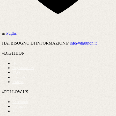
in
Puglia
.
HAI BISOGNO DI INFORMAZIONI?
info@digithon.it
//DIGITHON
Home
Regolamento
FAQ
Startups
Videos
//FOLLOW US
Facebook
Instagram
Twitter