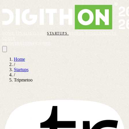
HOME
FINALISTI
FAQ
STARTUPS
VIDEOS
REGOLAMENTO
LOGIN
REGISTRAZIONI CHIUSE
Home
/
Startups
/
Tripmetoo