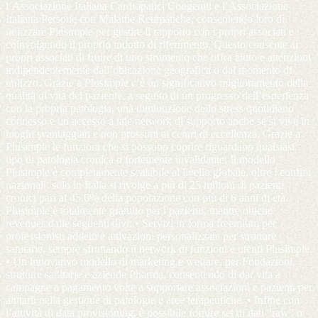
l’Associazione Italiana Cardiopatici Congeniti e l’Associazione
Italiana Persone con Malattie Reumatiche, consentendo loro di
utilizzare Plusimple per gestire il rapporto con i propri associati e
coinvolgendo il proprio indotto di riferimento. Questo consente ai
propri associati di fruire di uno strumento che offra aiuto e attenzioni
indipendentemente dall’ubicazione geografica o dal momento di
utilizzo. Grazie a Plusimple c’è un significativo miglioramento della
qualità di vita del paziente, a seguito di un progresso dell’esperienza
con la propria patologia, una diminuzione dello stress quotidiano
connesso e un accesso a tale network di supporto anche se si vive in
luoghi svantaggiati e non prossimi ai centri di eccellenza. Grazie a
Plusimple le funzioni che si possono coprire riguardano qualsiasi
tipo di patologia cronica o fortemente invalidante; Il modello
Plusimple è completamente scalabile al livello globale, oltre i confini
nazionali, solo in Italia si rivolge a più di 25 milioni di pazienti
cronici pari al 45,6% della popolazione con più di 6 anni di età.
Plusimple è totalmente gratuito per i pazienti, mentre ottiene
revenues dalle seguenti divi: • Servizi in forma freemium per
professionisti addetti e attivazioni personalizzate per strutture
sanitarie, sempre sfruttando il network di funzioni e utenti Plusimple.
• Un innovativo modello di marketing e welfare, per Fondazioni,
strutture sanitarie e aziende Pharma, consentendo di dar vita a
campagne a pagamento volte a supportare associazioni e pazienti per
aiutarli nella gestione di patologie e aree terapeutiche. • Infine con
l’attività di data provisioning, è possibile fornire set di dati “raw” o