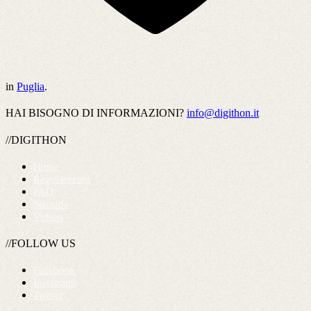
in
Puglia
.
HAI BISOGNO DI INFORMAZIONI?
info@digithon.it
//DIGITHON
Home
Regolamento
FAQ
Startups
Videos
//FOLLOW US
Facebook
Instagram
Twitter