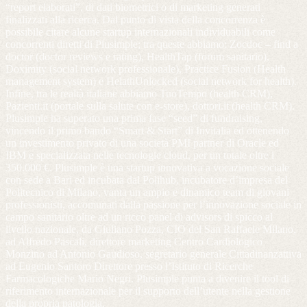
“report elaborati”, di dati biometrici o di marketing generati
finalizzati alla ricerca. Dal punto di vista della concorrenza è
possibile citare alcune startup internazionali individuabili come
concorrenti diretti di Plusimple; tra queste abbiamo: Zocdoc – find a
doctor (doctor reviews e rating), HealthTap (forum sanitario),
Doximity (social network professionale), Practice Fusion (Health
management system) e HelathUnlocked (social network for health).
Infine, tra le realtà italiane abbiamo TuoTempo (health CRM),
Pazienti.it (portale sulla salute con e-store), dottori.it (health CRM).
Plusimple ha superato una prima fase “seed” di fundraising,
vincendo il primo bando “Smart & Start” di Invitalia ed ottenendo
un investimento privato di una società PMI partner di Oracle ed
IBM e specializzata nelle tecnologie cloud, per un totale oltre i
350.000 €. Plusimple è una startup innovativa a vocazione sociale
con sede a Bari ed incubata dal Polihub, incubatore d’impresa del
Politecnico di Milano, vanta un ampio e dinamico team di giovani
professionisti, accomunati dalla passione per l’innovazione sociale in
campo sanitario oltre ad un ricco panel di advisors di spicco al
livello nazionale, da Giuliano Pozza, CIO del San Raffaele Milano,
ad Alfredo Pascali, direttore marketing Centro Cardiologico
Monzino ad Antonio Gaudioso, segretario generale Cittadinanzattiva
ad Eugenio Santoro Direttore presso l’Istituto di Ricerche
Farmacologiche Mario Negri. Plusimple punta a divenire il tool di
riferimento internazionale per il supporto dell’utente nella gestione
della propria patologia.