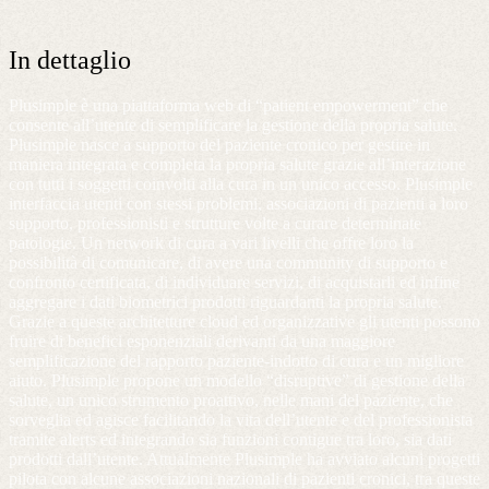
In dettaglio
Plusimple è una piattaforma web di “patient empowerment” che
consente all’utente di semplificare la gestione della propria salute.
Plusimple nasce a supporto del paziente cronico per gestire in
maniera integrata e completa la propria salute grazie all’interazione
con tutti i soggetti coinvolti alla cura in un unico accesso. Plusimple
interfaccia utenti con stessi problemi, associazioni di pazienti a loro
supporto, professionisti e strutture volte a curare determinate
patologie. Un network di cura a vari livelli che offre loro la
possibilità di comunicare, di avere una community di supporto e
confronto certificata, di individuare servizi, di acquistarli ed infine
aggregare i dati biometrici prodotti riguardanti la propria salute.
Grazie a queste architetture cloud ed organizzative gli utenti possono
fruire di benefici esponenziali derivanti da una maggiore
semplificazione del rapporto paziente-indotto di cura e un migliore
aiuto. Plusimple propone un modello “disruptive” di gestione della
salute, un unico strumento proattivo, nelle mani del paziente, che
sorveglia ed agisce facilitando la vita dell’utente e del professionista
tramite alerts ed integrando sia funzioni contigue tra loro, sia dati
prodotti dall’utente. Attualmente Plusimple ha avviato alcuni progetti
pilota con alcune associazioni nazionali di pazienti cronici, tra queste