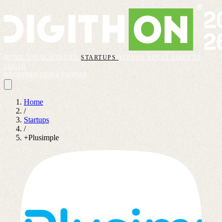
HOME
FINALISTI
FAQ
STARTUPS
VIDEOS
REGOLAMENTO
LOGIN
REGISTRAZIONI CHIUSE
Home
/
Startups
/
+Plusimple