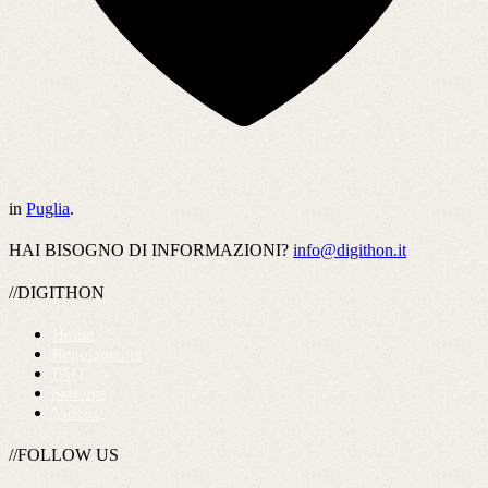
in
Puglia
.
HAI BISOGNO DI INFORMAZIONI?
info@digithon.it
//DIGITHON
Home
Regolamento
FAQ
Startups
Videos
//FOLLOW US