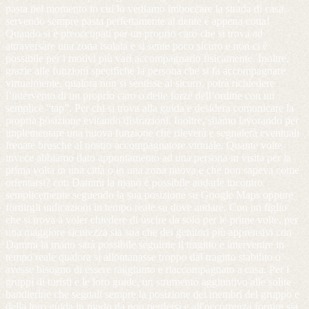
pasta nel momento in cui lo vediamo imboccare la strada di casa,
servendo sempre pasta perfettamente al dente e appena cotta!
Quando si è preoccupati per un proprio caro che si trova ad
attraversare una zona isolata e si sente poco sicuro e non ci è
possibile per i motivi più vari accompagnarlo fisicamente. Inoltre,
grazie alle funzioni specifiche la persona che si fa accompagnare
virtualmente, qualora non si sentisse al sicuro, potrà richiedere
l’intervento di un proprio caro o delle forze dell’ordine con un
semplice “tap”. Per chi si trova alla guida e desidera comunicare la
propria posizione evitando distrazioni. Inoltre, stiamo lavorando per
implementare una nuova funzione che rileverà e segnalerà eventuali
frenate brusche al nostro accompagnatore virtuale. Quante volte
invece abbiamo dato appuntamento ad una persona in visita per la
prima volta in una città o in una zona nuova e che non sapeva come
orientarsi? con Dammi la mano è possibile andarle incontro
semplicemente seguendo la sua posizione su Google Maps oppure
fornirgli indicazioni in tempo reale su dove andare. Con un figlio
che si trova a voler chiedere di uscire da solo per le prime volte, per
una maggiore sicurezza sia sua che dei genitori più apprensivi con
Dammi la mano sarà possibile seguirne il tragitto e intervenire in
tempo reale qualora si allontanasse troppo dal tragitto stabilito o
avesse bisogno di essere raggiunto e riaccompagnato a casa. Per i
gruppi di turisti e le loro guide, un strumento aggiuntivo alle solite
bandierine che segnali sempre la posizione dei membri del gruppo e
della loro guida in modo da non perdersi e all'occorrenza fornire sia