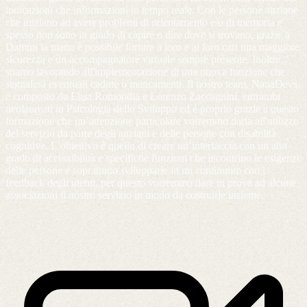
indicazioni che informazioni in tempo reale. Con le persone anziane
che iniziano ad avere problemi di orientamento e/o di memoria e
spesso non sono in grado di capire o dire dove si trovano, grazie a
Dammi la mano è possibile fornire a loro e ai loro cari una maggiore
sicurezza e un accompagnatore virtuale sempre presente. Inoltre,
stiamo lavorando all'implementazione di una nuova funzione che
segnalerà eventuali cadute o mancamenti. Il nostro team, NanaDevs,
è composto da Elisa Romondia e Lorenzo Zaccagnini, entrambi
neolaureati in Psicologia dello Sviluppo ed è proprio grazie a questo
formazione che un’attenzione particolare vorremmo darla all'utilizzo
del servizio da parte degli anziani e delle persone con disabilità
cognitive. L’obiettivo è quello di creare un’interfaccia con un alto
grado di accessibilità e specifiche funzioni che incontrino le esigenze
delle persone e soprattutto svilupparle in un continuum con i
feedback degli utenti, per questo vorremmo dare in prova ad alcune
associazioni il nostro servizio in modo da costruirle insieme.