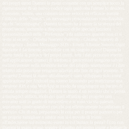
dei propri utenti Dammi la mano consente con un semplice tocco la
rigenerazione di un nuovo codice ogni qualvolta l'utente lo desideri.
Consente, inoltre, una comunicazione veloce ed efficacie tramite
l'utilizzo dello "Status", un messaggio personalizzato visualizzabile
da chi "accompagna". Dammi la mano ha a cuore la sicurezza dei
propri utenti, mettendo a disposizione delle speciali funzioni
(personalizzabili nelle "Preferenze") da utilizzare quando non ci si
sente al sicuro: - Chiama Numero Preferito - Chiama Numero di
Emergenza - Inoltra Messaggio SOS - Emetti Allarme Sonoro Ogni
funzione è facilmente accessibile con un singolo tocco! Dammi la
mano tutela la privacy dei propri utenti, tutti i dati personali inseriti
nell'applicazione (numeri di telefono e preferenze) vengono salvati
esclusivamente nella memoria locale del proprio smartphone e i dati
relativi alla posizione vengono azzerati alla fine di ogni sessione. Il
progetto Dammi la mano attualmente è stato sviluppato solo come
applicazione per Android ma stiamo lavorando per realizzarne una
versione iOS e una WebApp in modo da raggiungere un bacino di
utenza sempre maggiore. Dammi la mano è un servizio che si presta
a molteplici utilizzi, molti dei quali all'inizio del progetto non
eravamo stati in grado di intravedere e si sono via via palesati,
soprattutto confrontandoci con chi poi effettivamente ha utilizzato il
servizio. Chi di noi, preparando la cena per il proprio partner o per
un proprio famigliare o amico non si è trovato di fronte
all'indecisione sul momento esatto in cui buttare la pasta? Ecco con
Dammi la mano si può seguire il tragitto del nostro ospite e buttare la