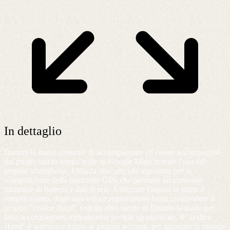
In dettaglio
Dammi la mano consente di accompagnare ed essere accompagnati
dai propri cari in tempo reale su Google Maps tramite l'uso del
proprio smartphone. Utilizza uno speciale algoritmo per la
triangolazione della posizione GPS che permette un consumo
minimale di batteria e dati di rete. Utilizzare Dammi la mano è
semplicissimo, dopo una veloce registrazione basta condividere il
proprio "codice Hand" con un altro utente di Dammi la mano per
farsi accompagnare virtualmente in ogni spostamento. Il "codice
Hand" è univoco e legato al proprio account, per garantire la privacy