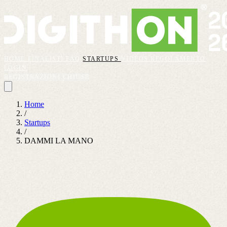
HOME
FINALISTI
FAQ
STARTUPS
VIDEOS
REGOLAMENTO
LOGIN
REGISTRAZIONI CHIUSE
Home
/
Startups
/
DAMMI LA MANO