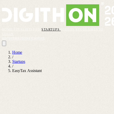
HOME
FINALISTI
FAQ
STARTUPS
VIDEOS
REGOLAMENTO
LOGIN
REGISTRAZIONI CHIUSE
Home
/
Startups
/
EasyTax Assistant