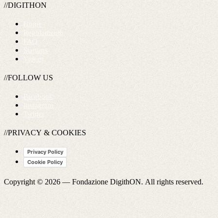
//DIGITHON
Home
Regolamento
FAQ
Startups
Videos
//FOLLOW US
Facebook
Instagram
Twitter
//PRIVACY & COOKIES
Privacy Policy
Cookie Policy
Copyright © 2026 —
Fondazione DigithON
. All rights reserved.