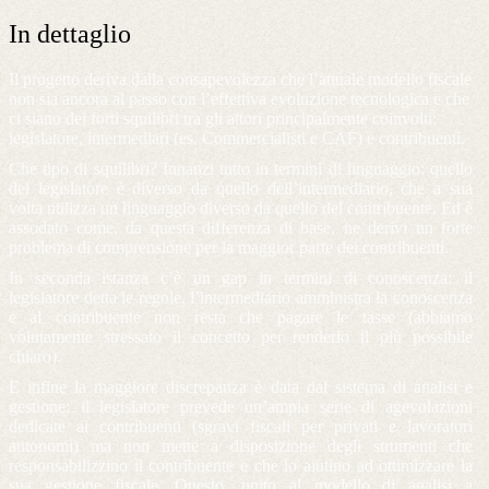
In dettaglio
Il progetto deriva dalla consapevolezza che l’attuale modello fiscale
non sia ancora al passo con l’effettiva evoluzione tecnologica e che
ci siano dei forti squilibri tra gli attori principalmente coinvolti:
legislatore, intermediari (es. Commercialisti e CAF) e contribuenti.
Che tipo di squilibri? Innanzi tutto in termini di linguaggio: quello
del legislatore è diverso da quello dell’intermediario, che a sua
volta utilizza un linguaggio diverso da quello del contribuente. Ed è
assodato come, da questa differenza di base, ne derivi un forte
problema di comprensione per la maggior parte dei contribuenti.
In seconda istanza c’è un gap in termini di conoscenza: il
legislatore detta le regole, l’intermediario amministra la conoscenza
e al contribuente non resta che pagare le tasse (abbiamo
volutamente stressato il concetto per renderlo il più possibile
chiaro).
E infine la maggiore discrepanza è data dal sistema di analisi e
gestione: il legislatore prevede un’ampia serie di agevolazioni
dedicate ai contribuenti (sgravi fiscali per privati e lavoratori
autonomi) ma non mette a disposizione degli strumenti che
responsabilizzino il contribuente e che lo aiutino ad ottimizzare la
sua gestione fiscale. Questo, unito al modello di analisi a