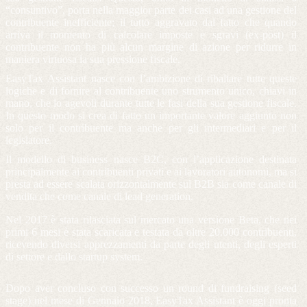
“consuntivo”, porta nella maggior parte dei casi ad una gestione del
contribuente inefficiente; il tutto aggravato dal fatto che quando
arriva il momento di calcolare imposte e sgravi (ex-post) il
contribuente non ha più alcun margine di azione per ridurre in
maniera virtuosa la sua pressione fiscale.
EasyTax Assistant nasce con l’ambizione di ribaltare tutte queste
logiche e di fornire al contribuente uno strumento unico, chiavi in
mano, che lo agevoli durante tutte le fasi della sua gestione fiscale.
In questo modo si crea di fatto un importante valore aggiunto non
solo per il contribuente ma anche per gli intermediari e per il
legislatore.
Il modello di business nasce B2C, con l’applicazione destinata
principalmente ai contribuenti privati e ai lavoratori autonomi, ma si
presta ad essere scalata orizzontalmente sul B2B sia come canale di
vendita che come canale di lead generation.
Nel 2017 è stata rilasciata sul mercato una versione Beta, che nei
primi 6 mesi è stata scaricata e testata da oltre 20.000 contribuenti,
ricevendo diversi apprezzamenti da parte degli utenti, degli esperti
di settore e dallo startup system.
Dopo aver concluso con successo un round di fundraising (seed
stage) nel mese di Gennaio 2018, EasyTax Assistant è oggi pronta