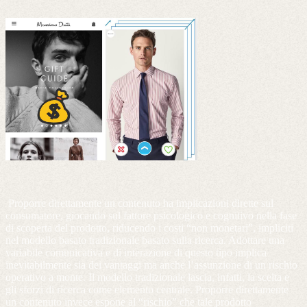
Proporre direttamente un contenuto ha implicazioni dirette sul
consumatore, giocando sul
fattore psicologico e cognitivo
nella fase
di scoperta del prodotto, riducendo i costi “non monetari”, impliciti
nel modello basato tradizionale basato sulla ricerca. Adottare una
variabile comunicativa e di interazione di questo tipo implica
inevitabilmente sia dei vantaggi ma anche l’assunzione di un rischio
operativo a monte. Il modello tradizionale lascia, infatti, la scelta e
gli sforzi di ricerca come elemento centrale. Proporre direttamente
un contenuto invece espone al “rischio” che tale prodotto