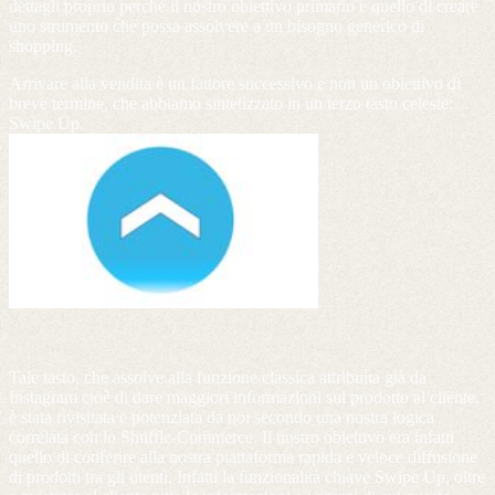
dettagli proprio perché il nostro obiettivo primario e quello di creare
uno strumento che possa assolvere a un bisogno generico di
shopping.
Arrivare alla vendita è un fattore successivo e non un obiettivo di
breve termine, che abbiamo sintetizzato in un terzo tasto celeste:
Swipe Up.
Tale tasto, che assolve alla funzione classica attribuita già da
Instagram cioè di dare maggiori informazioni sul prodotto al cliente,
è stata rivisitata e potenziata da noi secondo una nostra logica
correlata con lo Shuffle-Commerce. Il nostro obiettivo era infatti
quello di conferire alla nostra piattaforma rapida e veloce diffusione
di prodotti tra gli utenti. Infatti la funzionalità chiave Swipe Up, oltre