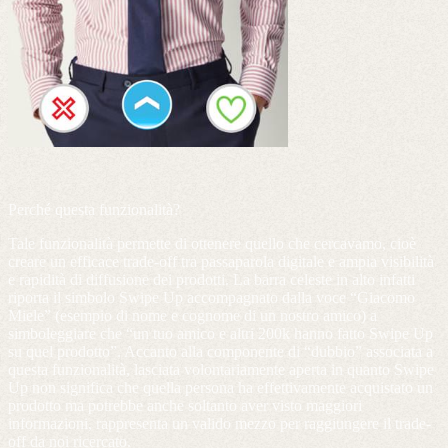
Perché questa funzionalità?
Tale funzionalità permette di ottenere quello che cercavamo, cioè
creare un efficace trade-off tra passaparola digitale e ampia visibilità
e rapidità di diffusione dei prodotti. La barra celeste in alto infatti
riporta il simbolo Swipe Up accompagnato dalla voce “Giacomo
Miele” (esempio di nome e cognome di un nostro amico) a
simboleggiare che “un tuo amico e altri 200k hanno fatto Swipe Up
su quel prodotto”. Accanto alla componente di “dubbio” associata a
questa funzionalità, lasciata volontariamente aperta in quanto Swipe
Up non significa che quella persona ha effettivamente acquistato un
prodotto ma potrebbe anche soltanto aver visto maggiori
informazioni, rappresenta un valido mezzo per raggiungere il trade-
off da noi ricercato.