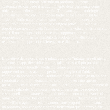
singoli gusti degli utenti, offrendo un prodotto altamente
customizzato che vede il raggiungimento della pertinenza come
obiettivo di medio e lungo periodo. Tra i vantaggi metodologici ci
sono anche il fatto che l’approccio tradizionale è basato sul far
sostenere indirettamente al consumatore costi non monetari e
condurlo a un prodotto specifico e singolo (circa il 75% della
popolazione non completa l’acquisto la prima volta che visita un sito
web). Il nostro approccio invece non supporta tale rischio
proponendo un insieme illimitato di prodotti “uno alla volta”,
realizzando un approccio differenziato e dinamico.
L’obiettivo della nostra app è infatti quello di “intrattenere gli utenti”
sulla nostra app, divertirli e rendere tale processo il più possibile
semplice e user-friendly. Vogliamo creare un commerce che
rappresenti un “passatempo” per lo shopping in cui l’obiettivo di
vendita è in secondo piano. Dobbiamo prima divertire gli utenti con
i prodotti e con il funzionamento, solo dopo aver fatto questo
possiamo pensare di misurare le nostre performance con il numero di
vendite realizzate. Una giusta metrica di performance potrebbe
essere quella di misurare il tempo di utilizzo e non focalizzarci sul
numero di vendite. Per chiarire questo punto è sufficiente osservare
che nell’immagine precedente, nonostante proponiamo direttamente
un prodotto, non vengono riportate indicazioni quali prezzo e altri