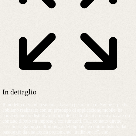
In dettaglio
Il modello di vendita su cui si basa la peculiarità di Swipe Up, che
abbiamo realizzato con un prototipo di applicazione mobile, ha
come elemento distintivo principale il fatto di creare e realizzare un
contatto diretto tra imprese e consumatori. Tale contatto diretto,
assicurato già oggi dall’impiego del digitale, è contraddistinto dal
passaggio da una logica prettamente “tradizionale”, che