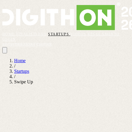
HOME
FINALISTI
FAQ
STARTUPS
VIDEOS
REGOLAMENTO
LOGIN
REGISTRAZIONI CHIUSE
Home
/
Startups
/
Swipe Up