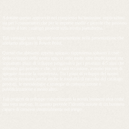
Adottare questo approccio nel complesso ha tantissime implicazioni
sia per i consumatori che per le imprese medie e piccole che possono
inserire il loro catalogo prodotti sulla nostra piattaforma.
Tali vantaggi sono riportati sommariamente nella presentazione che
abbiamo allegato in Power Point.
Questo che abbiamo appena spiegato rappresenta soltanto il core
dello sviluppo della nostra app, ci sono molte altre implicazioni ma
soprattutto piani di sviluppo progressivo per i prossimi 4-5 anni che
abbiamo già pensato e che, se ci sarà occasione, avremo piacere di
spiegare durante la conferenza. Tra i piani di sviluppo del nostro
business rientrano anche anche le modalità di raccolta del catalogo
prodotti, le metodologie e strategie di comunicazione e
pubblicizzazione e molto altro.
Tali progetti di sviluppo concretizzano la nostra business idea come
una vera start-up, in quanto prevede l’identificazione di un business
capace di crescere strutturalmente nel tempo.