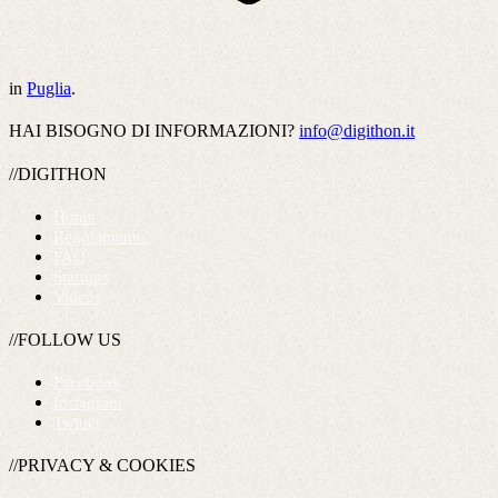
in
Puglia
.
HAI BISOGNO DI INFORMAZIONI?
info@digithon.it
//DIGITHON
Home
Regolamento
FAQ
Startups
Videos
//FOLLOW US
Facebook
Instagram
Twitter
//PRIVACY & COOKIES