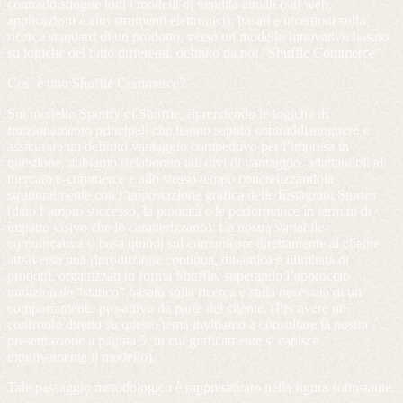
contraddistingue tutti i modelli di vendita attuali (siti web,
applicazioni e altri strumenti elettronici), basati e incentrati sulla
ricerca standard di un prodotto, verso un modello innovativo basato
su logiche del tutto differenti, definito da noi “Shuffle Commerce”.
Cos’ è uno Shuffle Commerce?
Sul modello Spotify di Shuffle, riprendendo le logiche di
funzionamento principali che hanno saputo contraddistinguere e
assicurare un definito vantaggio competitivo per l’impresa in
questione, abbiamo rielaborato tali divi di vantaggio, adattandoli al
mercato e-commerce e allo stesso tempo concretizzandola
strutturalmente con l’impostazione grafica delle Instagram Stories
(dato l’ampio successo, la praticità e le performance in termini di
impatto visivo che lo caratterizzano). La nostra variabile
comunicativa si basa quindi sul comunicare direttamente al cliente
attraverso una riproduzione continua, dinamica e illimitata di
prodotti, organizzati in forma Shuffle, superando l’approccio
tradizionale “statico” basato sulla ricerca e sulla necessità di un
comportamento pro-attivo da parte del cliente. (Per avere un
confronto diretto su questo tema invitiamo a consultare la nostra
presentazione a pagina 5, in cui graficamente si capisce
intuitivamente il modello).
Tale passaggio metodologico è rappresentato nella figura sottostante.