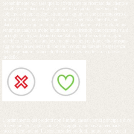
probabilmente non sarà quello effettivamente ricercato dal cliente e
potrebbe non piacere direttamente. È da questa situazione che
abbiamo sviluppato degli strumenti aggiuntivi che permettessero di
ridurre tale rischio e rendere la nuova esperienza che offriamo
piacevole ma soprattutto funzionante. Abbiamo così introdotto una
sentiment analysis molto intuitiva e user-friendly che permette sia di
raccogliere un grandissimo quantitativo di informazioni su ogni
specifico cliente, ma anche di mandare input real-time che possano
aggiornare la sequenza di contenuti continua durante l’esperienza
del consumatore, riducendo il rischio operativo insito in questo
modello.
L’ordinamento dei prodotti non è infatti casuale (anzi principale dive
di revenue per l’applicazione) e si aggiorna in base ai feedback
raccolti degli utenti. La sequenza dei prodotti, inoltre, si adegua ai