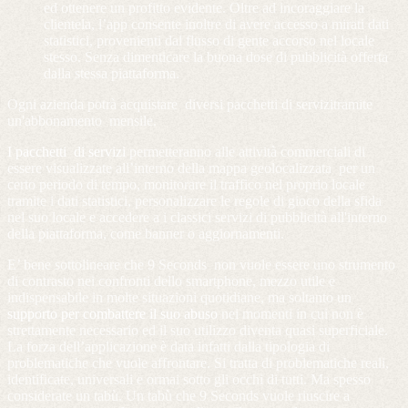
ed ottenere un profitto evidente. Oltre ad incoraggiare la
clientela, l’app consente inoltre di
avere accesso a mirati dati
statistici
, provenienti dal flusso di gente accorso nel locale
stesso. Senza dimenticare la
buona dose di pubblicità
offerta
dalla stessa piattaforma.
Ogni azienda potrà acquistare diversi pacchetti di servizitramite
un'abbonamento mensile.
I pacchetti di servizi
permetteranno alle attività commerciali di
essere visualizzate all’interno della mappa geolocalizzata per un
certo periodo di tempo, monitorare il traffico nel proprio locale
tramite i dati statistici, personalizzare le regole di gioco della sfida
nel suo locale e accedere a i classici servizi di pubblicità all'interno
della piattaforma, come banner o aggiornamenti.
E’ bene sottolineare che 9 Seconds non vuole essere uno strumento
di contrasto nei confronti dello smartphone, mezzo utile e
indispensabile in molte situazioni quotidiane, ma soltanto un
supporto per combattere il suo abuso
nei momenti in cui non è
strettamente necessario ed il suo utilizzo diventa quasi superficiale.
La forza dell’applicazione è data infatti dalla tipologia di
problematiche che vuole affrontare. Si tratta di problematiche reali,
identificate, universali e ormai sotto gli occhi di tutti. Ma spesso
considerate un tabù. Un tabù che 9 Seconds vuole riuscire a