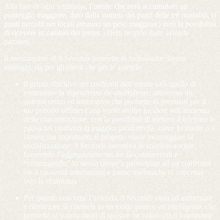
Alla fine di ogni settimana,
l’utente che avrà accumulato un
punteggio maggiore, dato dalla somma dei punti delle tre modalità, (i
punti raccolti nei locali avranno un peso maggiore) avrà la possibilità
di ricevere in cambio dei premi
, offerti proprio dalle aziende
partners.
Il meccanismo di 9 Seconds permette di individuare diversi
vantaggi, sia per gli utenti che per le aziende:
Il primo obiettivo nei confronti dell’utente sarà quello di
contrastare la dipendenza da smartphone, attraverso un
sistema unico ed innovativo che permette di premiarti per il
tuo periodo offline; l’app vuole inoltre incidere sull’aumento
della concentrazione, con la possibilità di mettere il telefono in
pausa nei momenti di maggior produttività, come lo studio o il
lavoro; ma soprattutto, il progetto vuole incoraggiare la
socializzazione
: 9 Seconds incentiva lo scambio sociale,
favorendo l’aggregazione nei locali commerciali e
“costringendo” lo stesso utente a partecipare ad un confronto
vis à vis senza interruzioni e pause telefoniche (è concessa
solo la chiamata).
Per quanto concerne l’azienda, 9 Seconds aiuta ad
aumentare
e fidelizzare la clientela in un modo pratico ed intelligente
, che
permette ai sottoscrittori di sposare un valore etico importante