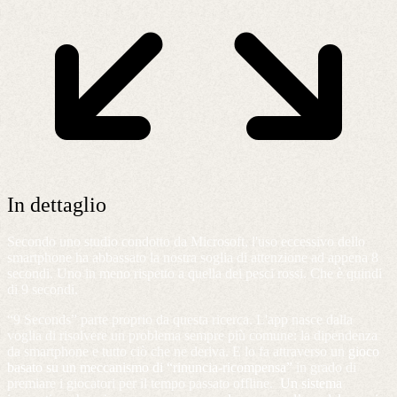
In dettaglio
Secondo uno studio condotto da Microsoft, l'uso eccessivo dello
smartphone ha abbassato la nostra soglia di attenzione ad appena 8
secondi. Uno in meno rispetto a quella dei pesci rossi. Che è quindi
di 9 secondi.
“9 Seconds” parte proprio da questa ricerca. L'app nasce dalla
voglia di risolvere un problema sempre più comune: la dipendenza
da smartphone e tutto ciò che ne deriva. E lo fa attraverso un
gioco
basato su un meccanismo di “rinuncia-ricompensa”
in grado di
premiare i giocatori per il tempo passato offline.
Un sistema