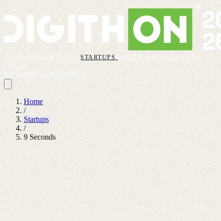
HOME
FINALISTI
FAQ
STARTUPS
VIDEOS
REGOLAMENTO
LOGIN
REGISTRAZIONI CHIUSE
Home
/
Startups
/
9 Seconds