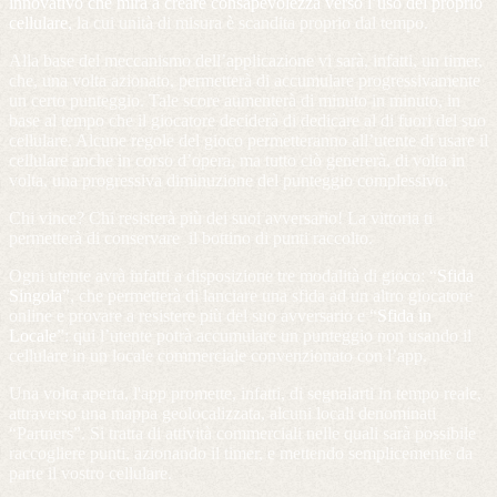
innovativo che mira a creare consapevolezza verso l’uso del proprio
cellulare,
la cui unità di misura è scandita proprio dal tempo.
Alla base del meccanismo dell’applicazione vi sarà, infatti, un timer,
che, una volta azionato, permetterà di accumulare progressivamente
un certo punteggio. Tale score aumenterà di minuto in minuto, in
base al tempo che il giocatore deciderà di dedicare al di fuori del suo
cellulare. Alcune regole del gioco permetteranno all’utente di usare il
cellulare anche in corso d’opera, ma tutto ciò genererà, di volta in
volta, una progressiva diminuzione del punteggio complessivo.
Chi vince? Chi resisterà più dei suoi avversario! La vittoria ti
permetterà di conservare il bottino di punti raccolto.
Ogni utente avrà infatti a disposizione tre modalità di gioco: “
Sfida
Singola
”, che permetterà di lanciare una sfida ad un altro giocatore
online e provare a resistere più del suo avversario e “
Sfida in
Locale
”: qui l’utente potrà accumulare un punteggio non usando il
cellulare in un locale commerciale convenzionato con l’app.
Una volta aperta, l'app promette, infatti, di segnalarti in tempo reale,
attraverso una mappa geolocalizzata, alcuni locali denominati
“Partners”. Si tratta di attività commerciali nelle quali sarà possibile
raccogliere punti, azionando il timer, e mettendo semplicemente da
parte il vostro cellulare.