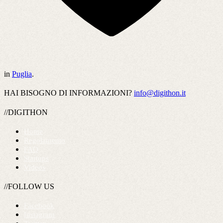
in
Puglia
.
HAI BISOGNO DI INFORMAZIONI?
info@digithon.it
//DIGITHON
Home
Regolamento
FAQ
Startups
Videos
//FOLLOW US
Facebook
Instagram