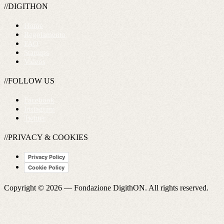
//DIGITHON
Home
Regolamento
FAQ
Startups
Videos
//FOLLOW US
Facebook
Instagram
Twitter
//PRIVACY & COOKIES
Privacy Policy
Cookie Policy
Copyright © 2026 —
Fondazione DigithON
. All rights reserved.