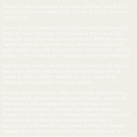
Hakuna Cloud è un software as a service che riduce fino al 80% i
costi dei cloud servers ottimizzando il tempo di attività dei server
sottoutilizzati.
Il costo del cloud computing è la principale preoccupazione degli
utenti del cloud computing: il noleggio di un server cloud 24/7,
pagato per ogni minuto/secondo di uptime, è il 300% più costoso
rispetto al possesso di un server fisico. Ricercatori indipendenti
hanno identificato il 30% dei server come "server zombi", che non
elaborano dati o richieste per la maggior parte del tempo di attività.
Hakuna Cloud arresta o elimina automaticamente i server cloud in
base al loro effettivo utilizzo monitorandolo in tempo reale, in
termini di richieste HTTP o metriche di carico, senza dover
modificare l’infrastruttura e i software esistenti.
In quanto basato sull'utilizzo effettivo dei server, Hakuna Cloud - a
differenza delle alternative basate su pianificazione - consente di
beneficiare di tutti i vantaggi del cloud computing, come
disponibilità e flessibilità, garantendo un maggiore risparmio.
Hakuna Cloud è utilizzato per ottimizzare ambienti di test e servizi
aziendali come la piattaforma di tracciamento dei bug e le
applicazioni CRM, nonché l'applicazione pubblica, ed è inoltre
compatibile con Amazon AWS, MS Azure e DigitalOcean, al
contrario di concorrenti esistenti focalizzati su un unico fornitore di