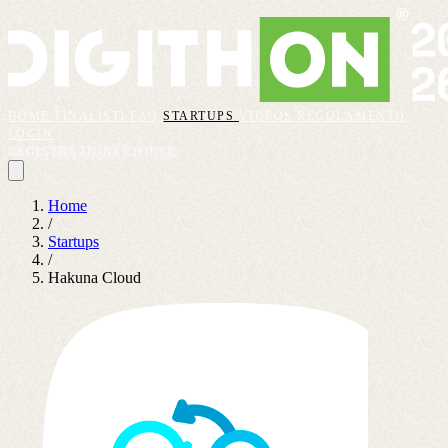
HOME
FINALISTI
FAQ
STARTUPS
VIDEOS
REGOLAMENTO
LOGIN
REGISTRAZIONI CHIUSE
Home
/
Startups
/
Hakuna Cloud