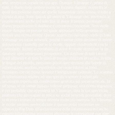
rete, ovvero un portale ed una app. Dunque Vámange è, prima di
tutto, il diario delle proprie ricette in formato digitale, ricette tra le
quali non possono mancare quelle tramandate dalla nonna, il tutto a
portata di app. Sono quindi gli utenti di Vámange che, inserendo le
proprie ricette anche col solo fine di avere il proprio personale
diario, popoleranno il database e creeranno i contenuti. Non vuole
essere dunque un portale sul quale approdare nella speranza di
trovare una ricetta trendy. Questo approccio dal basso rende di fatto
Vámange un social network, perché l’utente potrà decidere di tenere
gelosamente custodite per se le ricette, oppure condividerle con la
community. Inoltre la possibilità di avere le ricette strutturate in un
database apre interessanti prospettive. Un database di tutti i nomi
degli alimenti e di tutte le unità di misura utilizzate in cucina, in tutte
le lingue del mondo, pensiamo possa dare struttura alla babele di
informazioni, nozioni, esperienze che ruota intorno al food.
Pensiamo che ciò possa favorire l’integrazione culturale. Lo scambio
di informazioni relative ad uno specifico settore è infatti più
necessario rispetto alla condivisione generica sui social network. In
tal senso se un utente italiano volesse preparare una ricetta argentina,
è più probabile che approderà su Vàmange, data la sua specificità,
piuttosto che girovagare in rete o su social network generalisti, dove
la ricerca i termini di tempo diventa molto più onerosa. Su Vàmange
le ricette saranno geolocalizzate e questo potrà consentire un
approccio Big Data all’archiviazione delle informazioni ma anche
estrarre informazioni importanti attraverso la correlazione con altre