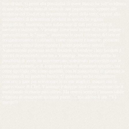
basi di dati. Si pensi alla possibilità di avere statistiche sull’incidenza
di una dieta sullo stato di salute di una popolazione, oppure alle
tendenze del food in un determinato posto della terra, oppure alla
disponibilità di determinati prodotti in specifiche regioni
geografiche. Insomma, una solida base di dati per ricerche di
mercato e statistiche. Vàmange consentirà inoltre di creare pagine
personalizzate, le “pages”, attraverso le quali operatori del settore
enogastronomico e culinario, come ristoranti e trattorie, potranno
avere una vetrina dove esporre i propri prodotti e servizi.
Naturalmente potranno anche decidere di vendere i loro prodotti e
servizi riconoscendo una fee a Vàmange. Prevediamo anche la
possibilità di avere un supermercato, stabilendo partnership con le
principali aziende, e di acquistare prodotti alimentari specifici, sia
come tipologia che come quantità, con la particolarità di garantire la
consegna di un prodotto fresco. Si potranno anche organizzare
concorsi o gare per selezionare le ricette migliori, magari con la
supervisione di Chef. Vàmange è dunque tutta l’innovazione che il
tradizionale ricettario può offrire. Ma resterà sempre l’irrinunciabile
esigenza di assaporare un buon piatto….. ma adesso è ora: “Và
mange”!