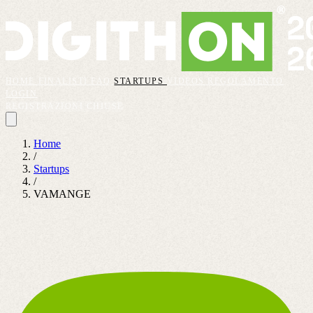
HOME
FINALISTI
FAQ
STARTUPS
VIDEOS
REGOLAMENTO
LOGIN
REGISTRAZIONI CHIUSE
Home
/
Startups
/
VAMANGE