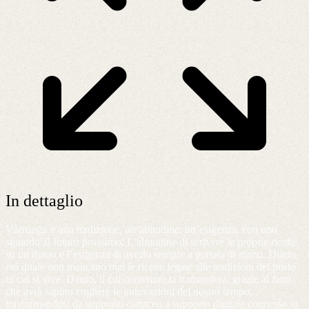
In dettaglio
Vàmange è una tradizione, un’abitudine, un’esigenza, con uno
sguardo al futuro prossimo. L’abitudine di scrivere le proprie ricette
su un diario e l’esigenza di averlo sempre a portata di mano. Diario
nel quale non mancano mai le ricette legate alle tradizioni del posto
in cui si vive. Diario, il cui contenuto si tramanderà, grazie al fatto
che avrà saputo cogliere le innovazioni del nostro tempo,
trasformandosi da supporto cartaceo a supporto digitale connesso in