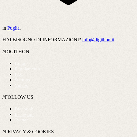
in
Puglia
.
HAI BISOGNO DI INFORMAZIONI?
info@digithon.it
//DIGITHON
Home
Regolamento
FAQ
Startups
Videos
//FOLLOW US
Facebook
Instagram
Twitter
//PRIVACY & COOKIES