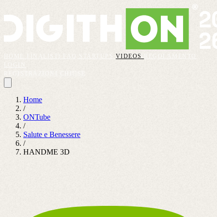
HOME
FINALISTI
FAQ
STARTUPS
VIDEOS
REGOLAMENTO
LOGIN
REGISTRAZIONI CHIUSE
Home
/
ONTube
/
Salute e Benessere
/
HANDME 3D