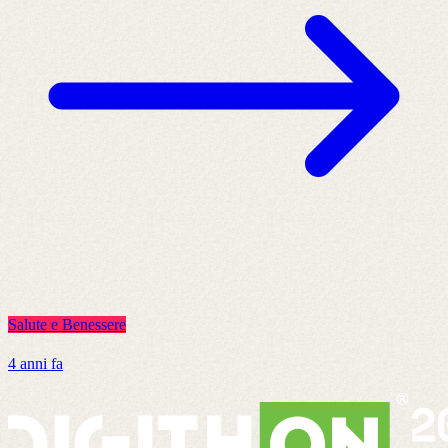
Salute e Benessere
S
4 anni fa
7