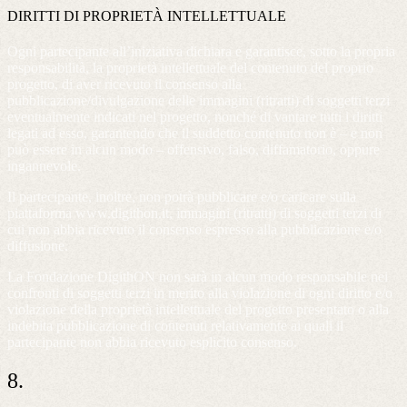
DIRITTI DI PROPRIETÀ INTELLETTUALE
Ogni partecipante all’iniziativa dichiara e garantisce, sotto la propria
responsabilità, la proprietà intellettuale del contenuto del proprio
progetto, di aver ricevuto il consenso alla
pubblicazione/divulgazione delle immagini (ritratti) di soggetti terzi
eventualmente indicati nel progetto, nonché di vantare tutti i diritti
legati ad esso, garantendo che il suddetto contenuto non è – e non
può essere in alcun modo – offensivo, falso, diffamatorio, oppure
ingannevole.
Il partecipante, inoltre, non potrà pubblicare e/o caricare sulla
piattaforma www.digithon.it, immagini (ritratti) di soggetti terzi di
cui non abbia ricevuto il consenso espresso alla pubblicazione e/o
diffusione.
La Fondazione DigithON non sarà in alcun modo responsabile nei
confronti di soggetti terzi in merito alla violazione di ogni diritto e/o
violazione della proprietà intellettuale del progetto presentato o alla
indebita pubblicazione di contenuti relativamente ai quali il
partecipante non abbia ricevuto esplicito consenso.
8.