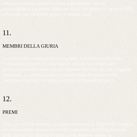
voto potrà essere espresso previa registrazione sul sito
www.digithon.it a partire dalle ore 09:00 del giorno 1° ottobre 2026
e fino alle ore 18:00 del giorno 3 ottobre 2026.
11.
MEMBRI DELLA GIURIA
La giuria sarà composta da un comitato scientifico scelto della
Fondazione DigithON sulla base di specifiche competenze
professionali individuate sia tra i membri del CdA che tra i soggetti
sostenitori. La giuria deciderà l’ammissione dei progetti alla
Maratona Digitale così come previsto nel precedente art. 6.
12.
PREMI
Tutti i premi che verranno assegnati nel corso di DigithON verranno
successivamente erogati previa dimostrazione della registrazione
della startup vincitrice al Registro delle Imprese presso la