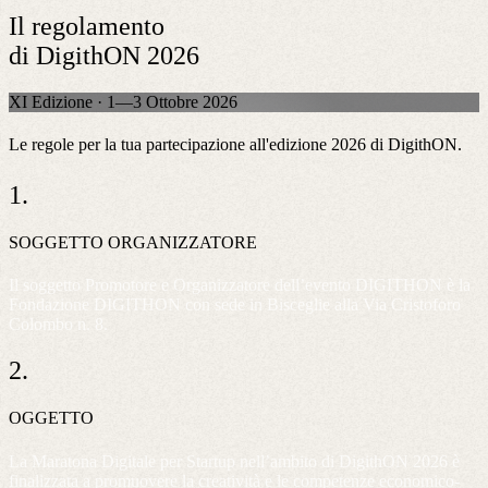
Il regolamento
di
DigithON 2026
XI Edizione · 1—3 Ottobre 2026
Le regole per la tua partecipazione all'edizione 2026 di DigithON.
1.
SOGGETTO ORGANIZZATORE
Il soggetto Promotore e Organizzatore dell’evento
DIGITHON
è la
Fondazione DIGITHON con sede in Bisceglie alla Via Cristoforo
Colombo n. 8.
2.
OGGETTO
La Maratona Digitale per Startup nell’ambito di DigithON 2026 è
finalizzata a promuovere la creatività e le competenze economico-