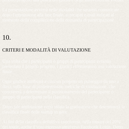
La presentazione avverrà nelle modalità che saranno comunicate
dopo l'ammissione alla fase finale, ai recapiti e-mail indicati al
momento della compilazione della domanda di partecipazione.
10.
CRITERI E MODALITÀ DI VALUTAZIONE
Una volta che i partecipanti o gruppi di partecipanti avranno
presentato il proprio progetto, i giudici effettueranno una valutazione
finale.
Ogni giudice attribuirà a ciascun progetto un punteggio da uno a
dieci, sulla base di predeterminate metriche di valutazione, che
concorrerà a determinare il posizionamento del partecipante o
gruppo di partecipanti nella classifica.
Dopo tale attribuzione verrà stilata la graduatoria che determinerà la
classifica finale delle startup in gara.
Ai fini della classifica definitiva concorrerà, nella misura del 20%
del totale, anche il voto espresso attraverso Facebook Login. Detto