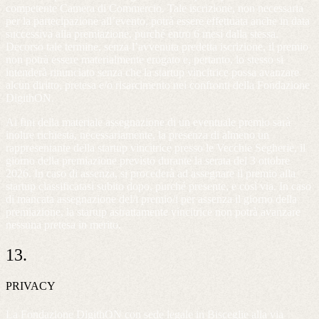
competente Camera di Commercio. Tale iscrizione, non necessaria
per la partecipazione all’evento, potrà essere effettuata anche in data
successiva alla premiazione, purché entro 6 mesi dalla stessa.
Decorso tale termine, senza l’avvenuta predetta iscrizione, il premio
non potrà essere materialmente erogato e, pertanto, lo stesso si
intenderà rinunciato senza che la startup vincitrice possa avanzare
alcun diritto, pretesa e/o risarcimento nei confronti della Fondazione
DigithON.
Ai fini della materiale assegnazione di un eventuale premio sarà
inoltre richiesta, necessariamente, la presenza di almeno un
rappresentante della startup vincitrice presso le Vecchie Segherie, il
giorno della premiazione previsto durante la serata del 3 ottobre
2026. In caso di assenza, si procederà ad assegnare il premio alla
startup classificatasi subito dopo, purché presente, e così via. In caso
di mancata assegnazione del/i premio/i per assenza il giorno della
premiazione, la startup astrattamente vincitrice non potrà avanzare
nessuna pretesa in merito.
13.
PRIVACY
La Fondazione DigithON con sede legale in Bisceglie alla via