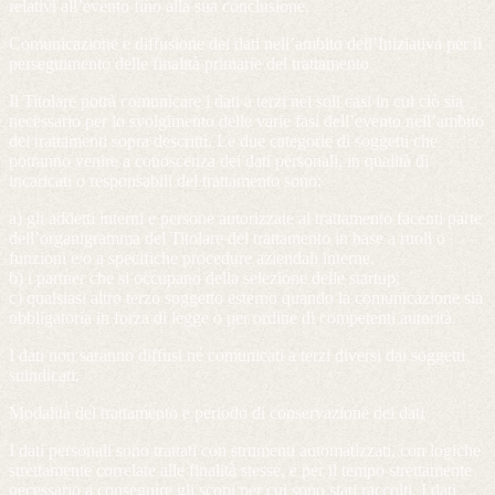
relativi all’evento fino alla sua conclusione.
Comunicazione e diffusione dei dati nell’ambito dell’Iniziativa per il
perseguimento delle finalità primarie del trattamento
Il Titolare potrà comunicare i dati a terzi nei soli casi in cui ciò sia
necessario per lo svolgimento delle varie fasi dell’evento nell’ambito
dei trattamenti sopra descritti. Le due categorie di soggetti che
potranno venire a conoscenza dei dati personali, in qualità di
incaricati o responsabili del trattamento sono:
a) gli addetti interni e persone autorizzate al trattamento facenti parte
dell’organigramma del Titolare del trattamento in base a ruoli o
funzioni e/o a specifiche procedure aziendali interne.
b) i partner che si occupano della selezione delle startup;
c) qualsiasi altro terzo soggetto esterno quando la comunicazione sia
obbligatoria in forza di legge o per ordine di competenti autorità.
I dati non saranno diffusi né comunicati a terzi diversi dai soggetti
suindicati.
Modalità del trattamento e periodo di conservazione dei dati
I dati personali sono trattati con strumenti automatizzati, con logiche
strettamente correlate alle finalità stesse, e per il tempo strettamente
necessario a conseguire gli scopi per cui sono stati raccolti. I dati