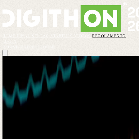
HOME
FINALISTI
FAQ
STARTUPS
VIDEOS
REGOLAMENTO
LOGIN
REGISTRAZIONI CHIUSE