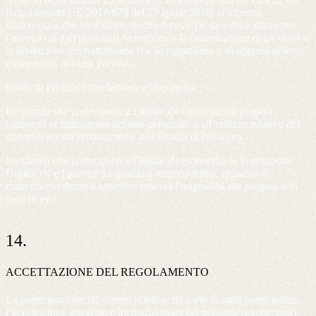
Regolamento UE 2016/679 del 27 aprile 2016, si informa
l’interessato che ha il diritto di chiedere al Titolare del trattamento
l’accesso ai dati personali, la rettifica o la cancellazione degli stessi o
la limitazione del trattamento che lo riguardano o di opporsi al loro
trattamento, nei casi previsti;
Diritti di Proprietà intellettuale e liberatoria
Le startup che partecipano a DigithON forniscono il proprio
consenso al trattamento dei dati personali, e all’utilizzo relativo dei
materiali inviati limitatamente alle finalità di cui sopra.
Le startup che partecipano a DigithON esonerano la Fondazione
DigithON e i partner da qualsiasi responsabilità, richiesta di
risarcimento danni o sanzione relativa l'originalità dei progetti o di
parti di essi.
14.
ACCETTAZIONE DEL REGOLAMENTO
La partecipazione all’evento implica, da parte di ogni partecipante,
l’accettazione integrale e incondizionata del presente regolamento.