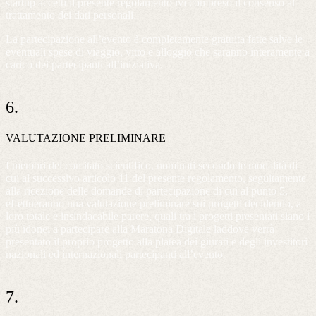
startup accetti il presente regolamento ivi compreso il consenso al
trattamento dei dati personali.
La partecipazione all’evento è completamente gratuita fatte salve le
eventuali spese di viaggio, vitto e alloggio che saranno interamente a
carico dei partecipanti all’iniziativa.
6.
VALUTAZIONE PRELIMINARE
I membri del comitato scientifico, nominati secondo le modalità di
cui al successivo articolo 11 del presente regolamento, seguitamente
alla ricezione delle domande di partecipazione di cui al punto 5,
effettueranno una valutazione preliminare sui progetti decidendo, a
loro totale e insindacabile parere, quali tra i progetti presentati siano i
più idonei a partecipare alla Maratona Digitale laddove verrà
presentato il proprio progetto alla platea dei giurati e degli investitori
nazionali ed internazionali partecipanti all’evento.
7.