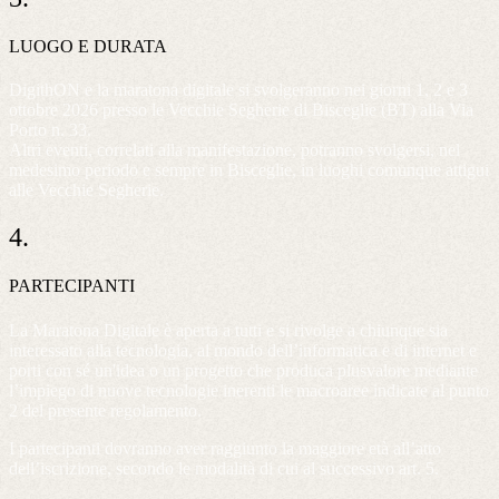
LUOGO E DURATA
DigithON e la maratona digitale si svolgeranno nei giorni 1, 2 e 3
ottobre 2026 presso le Vecchie Segherie di Bisceglie (BT) alla Via
Porto n. 33.
Altri eventi, correlati alla manifestazione, potranno svolgersi, nel
medesimo periodo e sempre in Bisceglie, in luoghi comunque attigui
alle Vecchie Segherie.
4.
PARTECIPANTI
La Maratona Digitale è aperta a tutti e si rivolge a chiunque sia
interessato alla tecnologia, al mondo dell’informatica e di internet e
porti con sé un'idea o un progetto che produca plusvalore mediante
l’impiego di nuove tecnologie inerenti le macroaree indicate al punto
2 del presente regolamento.
I partecipanti dovranno aver raggiunto la maggiore età all’atto
dell’iscrizione, secondo le modalità di cui al successivo art. 5.