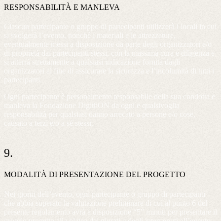
RESPONSABILITÀ E MANLEVA
Ciascun partecipante o gruppo di partecipanti utilizzerà i locali in cui
si svolgerà l’evento, nonché i materiali e le attrezzature,
eventualmente messi a disposizione da parte degli organizzatori e/o
di proprietà dai partecipanti stessi, con la massima cura e diligenza e
si atterrà strettamente a qualsiasi indicazione fornita dagli
organizzatori al fine di assicurare la sicurezza e l’incolumità di tutti i
partecipanti.
Ogni partecipante è personalmente responsabile della sua condotta e
manleva la Fondazione DigithON da ogni e qualsivoglia
responsabilità per qualsiasi danno arrecato a persone e/o cose,
causato a terzi e/o a sé stessi.
9.
MODALITÀ DI PRESENTAZIONE DEL PROGETTO
Nei giorni dell’evento, ogni partecipante o gruppo di partecipanti
che abbia superato la valutazione preliminare di cui al punto 6 del
presente regolamento avrà a disposizione “5” minuti per presentare il
proprio progetto alla platea dei giurati e degli intervenuti all’evento.