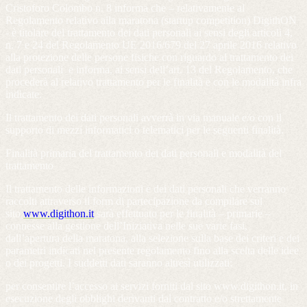
Cristoforo Colombo n. 8 informa che – relativamente al
Regolamento relativo alla maratona (startup competition) DigithON
- è titolare del trattamento dei dati personali ai sensi degli articoli 4,
n. 7 e 24 del Regolamento UE 2016/679 del 27 aprile 2016 relativo
alla protezione delle persone fisiche con riguardo al trattamento dei
dati personali e informa, ai sensi dell’art. 13 del Regolamento, che
procederà al relativo trattamento per le finalità e con le modalità infra
indicate.
Il trattamento dei dati personali avverrà in via manuale e/o con il
supporto di mezzi informatici o telematici per le seguenti finalità.
Finalità primaria del trattamento dei dati personali e modalità del
trattamento
Il trattamento delle informazioni e dei dati personali che verranno
raccolti attraverso il form di partecipazione da compilare sul
sito
www.digithon.it
sarà effettuato per le finalità – primarie –
connesse alla gestione dell’Iniziativa nelle sue varie fasi,
dall’apertura della maratona, alla selezione sulla base dei criteri e dei
parametri indicati nel presente regolamento fino alla scelta delle idee
o dei progetti. I suddetti dati saranno altresì utilizzati:
per consentire l’accesso ai servizi forniti dal sito www.digithon.it, in
esecuzione degli obblighi derivanti dal contratto e/o strettamente