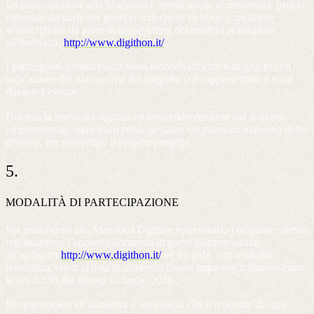
La partecipazione alla Maratona è aperta anche ai minorenni, previo
consenso da parte dei genitori o di chi ne fa le veci, mediante
sottoscrizione da parte di questi ultimi del modulo scaricabile
all’indirizzo
http://www.digithon.it/
.
I partecipanti potranno iscriversi individualmente o in gruppi con
indicazione del nominativo del soggetto che rappresenterà il team
durante l’evento.
Durante la maratona digitale ed indipendentemente dal soggetto
rappresentante, ogni team potrà far salire sul palco un massimo di tre
persone, per presentare il proprio progetto.
5.
MODALITÀ DI PARTECIPAZIONE
Per partecipare alla Maratona Digitale è necessario compilare, previa
registrazione, l’apposita domanda di partecipazione online
all’indirizzo
http://www.digithon.it/
ed inviarla, con modalità
telematica, entro la data di scadenza fissata improrogabilmente entro
le ore 23:59 del giorno 15 luglio 2026.
Per partecipare all’iniziativa è necessario che il referente di ogni