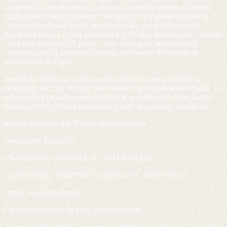
contenuti in ciascun profilo potranno comunque essere aggiornati
dagli utenti in ogni momento. Nel caso in cui l’utente richieda la
chiusura/disattivazione del proprio profilo, quest’ultimo verrà
disattivato entro 5 giorni lavorativi e le relative informazioni saranno
cancellate non oltre 30 giorni, salvo il maggior periodo per la
conservazione in ambiente separato nel rispetto dei termini di
prescrizione di legge.
Specifiche misure di sicurezza sono osservate per prevenire la
perdita dei dati, usi illeciti o non corretti e accessi non autorizzati. Le
informazioni raccolte sono registrate in un ambiente sicuro anche
tramite servizi di cloud computing forniti da operatori qualificati.
Identità e recapiti del Titolare del trattamento
Fondazione DigithON
Via Cristoforo Colombo n. 8, 76011 Bisceglie
Codice Fiscale: 92083510724; Partita IVA: 09161120721
Email:
info@digithon.it
Esercizio dei diritti da parte dell’interessato.
Ai sensi degli articoli 13, comma 2, lettere (b) e (d), da 15 a 22 del