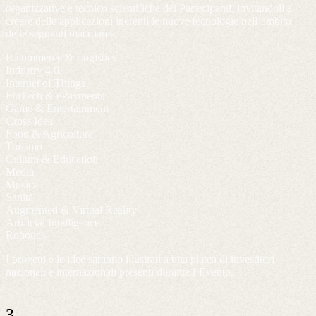
organizzative e tecnico scientifiche dei Partecipanti, invitandoli a
creare delle applicazioni inerenti le nuove tecnologie nell’ambito
delle seguenti macroaree:
E-commerce & Logistics
Industry 4.0
Internet of Things
FinTech & ePayments
Game & Entertainment
Cross Idea
Food & Agricoltura
Turismo
Cultura & Education
Media
Musica
Sanità
Augmented & Virtual Reality
Artificial Intelligence
Robotics
I progetti e le idee saranno illustrati a una platea di investitori
nazionali e internazionali presenti durante l’Evento.
3.