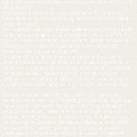
connessi e strumentali alla gestione del rapporto contrattuale con gli
utenti registrati;
l’esecuzione di obblighi di legge, regolamento, della normativa
comunitaria e/o di provvedimenti legittimi di autorità amministrative,
giudiziarie e fiscali;
lo svolgimento di attività di marketing diretto, incluso l’invio, anche
tramite sistemi automatizzati, ai sensi dell’art 130, co. 4 del Codice
Privacy, di materiale pubblicitario e/o comunicazioni commerciali in
relazione ai servizi offerti o a iniziative proprie o dei soggetti
sostenitori della Fondazione DigithON;
lo svolgimento di indagini di mercato, attività di rilevazione del
grado di soddisfazione degli utenti mediante interviste personali o
telefoniche, questionari, etc., e/o attività di profilazione, consistente
nell’analisi dei dati di navigazione degli utenti allo scopo di
migliorare i servizi offerti, nonché per effettuare, comunicazioni a
carattere promozionale, pubblicitario o commerciale personalizzate.
Nel caso in cui il progetto/idea della startup partecipante alla
maratona venisse selezionato tra i migliori progetti nonché per ogni
comunicazione afferente lo svolgimento dell’evento durante il
periodo di durata dello stesso, la Fondazione DigithON avviserà il
referente del team della startup a mezzo e-mail all’indirizzo rilasciato
nel form di partecipazione. Il Titolare del trattamento potrà, altresì,
utilizzare il numero di telefono indicato nel form per contattare i
partecipanti e fornire informazioni, comunicazioni e chiarimenti