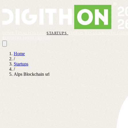
HOME
FINALISTI
FAQ
STARTUPS
VIDEOS
REGOLAMENTO
LOGI
REGISTRAZIONI CHIUSE
Home
/
Startups
/
Alps Blockchain srl