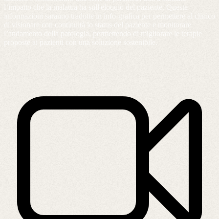
l’impatto che la malattia ha sull'eloquio del paziente. Queste
informazioni saranno tradotte in info-grafica per permettere al clinico
di visionare con continuità lo status del paziente e monitorare
l’andamento della patologia, permettendo di migliorare le terapie
proposte ai pazienti con una soluzione sostenibile.