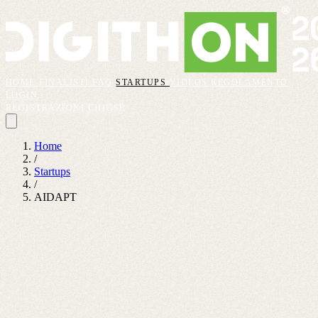
HOME
FINALISTI
FAQ
STARTUPS
VIDEOS
REGOLAMENTO
LOGIN
REGISTRAZIONI CHIUSE
Home
/
Startups
/
AIDAPT