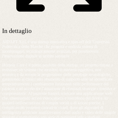
In dettaglio
AIDAPT S.r.l. è una startup innovativa e spin-off dell’Università
Politecnica delle Marche che progetta e realizza sistemi di
monitoraggio, tecnologicamente avanzati, per promuovere
l'innovazione digitale in ambito sanitario.
Homely Care è il primo prodotto della startup: un progetto mirato a
realizzare un sistema che monitori in maniera oggettiva, non
invasiva e da remoto la progressione delle patologie neurologiche,
garantendo ai clinici uno strumento di supporto utile ad identificare
tempestivamente i cambiamenti funzionali nelle performance dei
pazienti e ad accelerare l’attuazione di eventuali strategie correttive e
compensatorie. Al paziente basterà scaricare una applicazione web
che, mantenendo accesi videocamera e microfono del device, lo
guiderà nell'esecuzione di compiti vocali o di azioni precise. I
compiti svolti verranno caricati in cloud, dove gli algoritmi di
intelligenza artificiale analizzeranno i dati audio e video delle singole
sessioni e restituiranno una serie di parametri utili a studiare