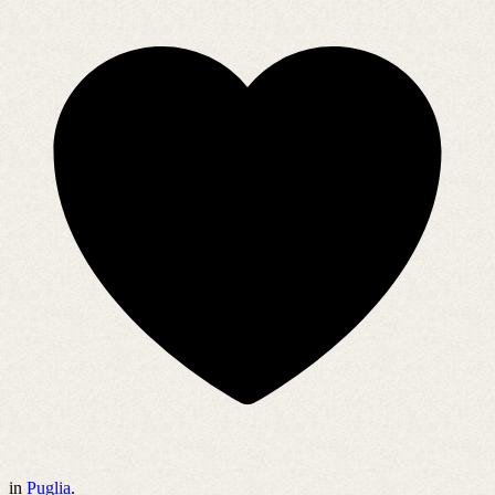
in
Puglia
.