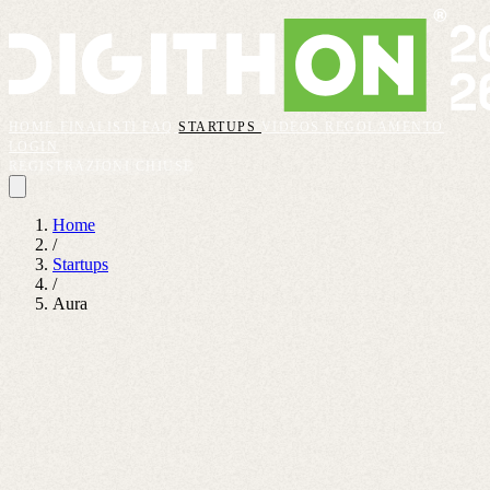
HOME
FINALISTI
FAQ
STARTUPS
VIDEOS
REGOLAMENTO
LOGIN
REGISTRAZIONI CHIUSE
Home
/
Startups
/
Aura