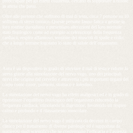
preoccupate per gli effetti collaterali, cercano di sopportare il dolore
in attesa che passi.
Oltre alle persone che soffrono di mal di testa, circa 7 persone su 10
soffrono di stress cronico. Queste persone fanno fatica a gestire la
loro routine quotidiana e presentano alterazioni del loro normale
stato fisiologico come ad esempio accelerazione della frequenza
cardiaca, respiro affannoso, tensione dei muscoli di spalle e collo,
che a lungo termine logorano lo stato di salute dell’organismo.
Aura è un dispositivo in grado di alleviare il mal di testa e ridurre lo
stress grazie alla stimolazione del nervo vago, uno dei principali
nervi che origina dal cervello e attraversa i più importanti organi del
corpo come cuore, polmoni, stomaco e intestino.
La stimolazione del nervo vago ha effetti analgesici ed è in grado di
ripristinare l’equilibrio fisiologico dell’organismo riducendo la
frequenza cardiaca, stimolando la digestione, favorendo un respiro
calmo e profondo e il rilassamento muscolare.
La stimolazione del nervo vago è utilizzata da decenni in campo
clinico per il trattamento di diverse patologie ed è supportata da
numerosi studi scientifici che ne confermano l’efficacia e l’assenza