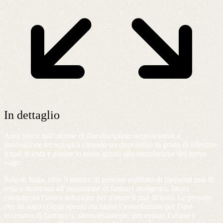
In dettaglio
Aura nasce dall’unione di due discipline: neuroscienze e
innovazione tecnologica creando un dispositivo in grado di alleviare
il mal di testa e gestire lo stress grazie alla stimolazione del nervo
vago.
Solo in Italia, oltre 9 milioni di persone soffrono di frequenti mal di
testa e ricorrono all’assunzione di farmaci analgesici, finora
considerata l’unica soluzione per trattare il mal di testa. Le persone
che ne sono colpite spesso rischiano l’assuefazione per l’uso
eccessivo di farmaci o, alternativamente, per evitare l’abuso e