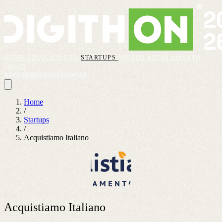
HOME
FINALISTI
FAQ
STARTUPS
VIDEOS
REGOLAMENTO
LOGIN
REGISTRAZIONI CHIUSE
Home
/
Startups
/
Acquistiamo Italiano
Acquistiamo Italiano