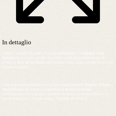
In dettaglio
Stiamo creando un posto in cui la
produzione
e
l’ingegno degli
Italiani
possa essere ancora una volta (e più prepotentemente di
prima) il
fiore all’occhiello
nel mondo e una scelta prioritaria per noi
Italiani in primis!
Con acquistiamoitaliano.it vogliamo
valorizzare le imprese Italiane
e
sensibilizzare
gli Italiani a
sostenere la nostra economia
privilegiando con orgoglio i prodotti nostrani, la nostra cultura, le
nostre tradizioni e il tanto amato “
MADE IN ITALY
”.