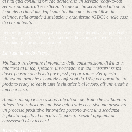
di tutti quei consumatori che desiderano un servizio ready-to-eat
senza rinunciare all’eccellenza. Siamo anche sensibili ed attenti al
tema della riduzione degli sprechi alimentari in ogni fase: in
azienda, nella grande distribuzione organizzata (GDO) e nelle case
dei clienti finali.
Sempre più persone scelgono Adeva come alternativa di qualità alla
I gamma, perché la nostra frutta non è da lavare, pelare e preparare.
Un piatto già pronto da gustare!
La frutta in modo diverso
Vogliamo trasformare il momento della consumazione di frutta in
qualcosa di unico, speciale, un’occasione in cui rilassarsi senza
dover pensare alle fasi di pre e post preparazione. Per questo
utilizziamo pratiche e comode confezioni da 150g per garantire un
prodotto ready-to-eat in tutte le situazioni: al lavoro, all’università e
anche a casa.
Ananas, mango e cocco sono solo alcuni dei frutti che trattiamo in
Adeva. Non subiscono una fase industriale eccessiva ma grazie ad
un processo produttivo innovativo possono avere una scadenza
triplicata rispetto al mercato (15 giorni): senza l’aggiunta di
conservanti e/o zuccheri!
Il prodotto più fresco