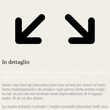
In dettaglio
Adeva Food Srl è una start-up innovativa che opera nel settore della
lavorazione di piatti pronti a base di frutta e spezie.
Siamo una start-up innovativa (non una società per azioni né tanto
meno multinazionale) che produce ogni giorno frutta pronta ready-
to-eat: un piccolo ma motivato team imprenditoriale di 4 ragazzi
under 36 di cui due donne.
La nostra missione è portare i migliori prodotti alimentari nelle case