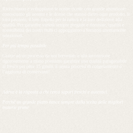
Ricerchiamo e sviluppiamo le nostre ricette con grande attenzione:
conosciamo gli uomini e le donne che stanno dietro ogni prodotto, le
loro passioni, il loro rispetto per la natura e la loro dedizione alla
qualità. Per garantire varietà sempre pregiate e rinomate, qualità e
sostenibilità dei nostri frutti ci appoggiamo a fornitori attentamente
selezionati.
Per più tempo possibile
Grazie ad un processo da noi brevettato e alla lavorazione
rigorosamente a mano possiamo garantire una qualità paragonabile
al fresco per oltre 15 giorni. E senza processi di congelamento o
l’aggiunta di conservanti!
Adeva è la risposta a chi cerca sapori freschi e autentici.
Perché un grande piatto nasce sempre dalla scelta delle migliori
materie prime