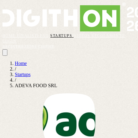
HOME
FINALISTI
FAQ
STARTUPS
VIDEOS
REGOLAMENTO
LOGIN
REGISTRAZIONI CHIUSE
Home
/
Startups
/
ADEVA FOOD SRL