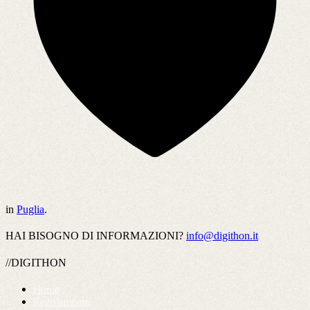
in
Puglia
.
HAI BISOGNO DI INFORMAZIONI?
info@digithon.it
//DIGITHON
Home
Regolamento