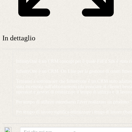
In dettaglio
InfinityOne è un CRM concept per il quale FitFit Srls è stata 
InfinityOne è un CRM On Line per la gestione di centri fitness,
Teniamo a sottolineare che Infinityone è un CRM stato adattato
stata incentrata sull'abbonamento (da associare al cliente) bens
operatori e gestori di ottimizzare il tempo di utilizzo e di lavoro
Per tempo di utilizzo intendiamo l'aver realizzato un prodotto "
Per tempo di lavoro significa ottimizzare i tempi di lavoro (ba
fitness o piscina con circa 30/50 collaboratori comporta almen
L'attività di customer care viene svolta direttamente dal Infi