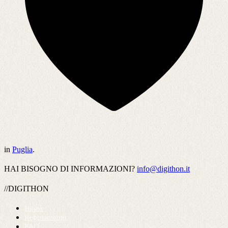
in
Puglia
.
HAI BISOGNO DI INFORMAZIONI?
info@digithon.it
//DIGITHON
Home
Regolamento
FAQ