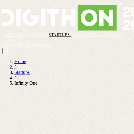
HOME
FINALISTI
FAQ
STARTUPS
VIDEOS
REGOLAMENTO
LOGIN
REGISTRAZIONI CHIUSE
Home
/
Startups
/
Infinity One