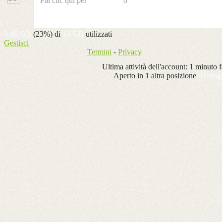
Fai clic qui per
rispondere
o
inoltrare il messaggio
InfinityOne è capace di elaborare il fatturato sviluppato da ogn
Spontaneo (prospect)
Fidelizzazione (membro iscritto)
3,49 GB
(23%) di
15 GB
utilizzati
Gestisci
Procacciamento ( ex cliente o prospect non iscritto)
Termini
-
Privacy
InfintyOne elabora in automatico gli indici di performance (per
Ultima attività dell'account: 1 minuto f
della performance del proprio staff.
Aperto in 1 altra posizione
Dettagl
La componente innovativa, oltre alle multi funzioni, è che l'el
per report e stampe.
Obiettivo di Fit Fit è quello di acquisire una quota di mercato 
dollari, con oltre 110.000 club, 300.000 piscine, oltre 1.000.000 