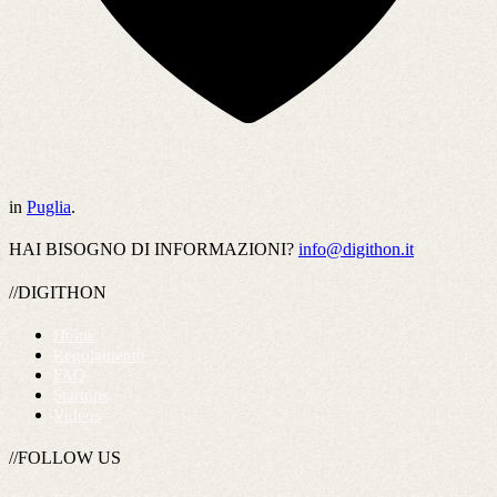
in
Puglia
.
HAI BISOGNO DI INFORMAZIONI?
info@digithon.it
//DIGITHON
Home
Regolamento
FAQ
Startups
Videos
//FOLLOW US