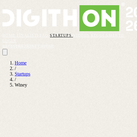
HOME
FINALISTI
FAQ
STARTUPS
VIDEOS
REGOLAMENTO
LOGIN
REGISTRAZIONI CHIUSE
Home
/
Startups
/
Winey