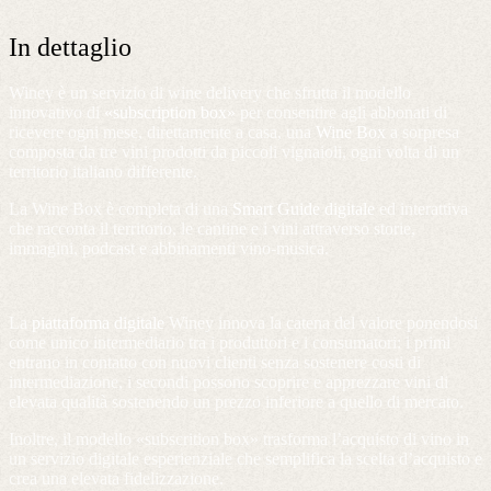
In dettaglio
Winey è un servizio di wine delivery che sfrutta il modello
innovativo di
«subscription box»
per consentire agli abbonati di
ricevere ogni mese, direttamente a casa, una
Wine Box
a sorpresa
composta da tre vini prodotti da piccoli vignaioli, ogni volta di un
territorio italiano differente.
La Wine Box è completa di una
Smart Guide digitale
ed interattiva
che racconta il territorio, le cantine e i vini attraverso storie,
immagini, podcast e abbinamenti vino-musica.
La
piattaforma digitale
Winey innova la catena del valore ponendosi
come unico intermediario tra i produttori e i consumatori: i primi
entrano in contatto con nuovi clienti senza sostenere costi di
intermediazione, i secondi possono scoprire e apprezzare vini di
elevata qualità sostenendo un prezzo inferiore a quello di mercato.
Inoltre, il modello «subscrition box» trasforma l’acquisto di vino in
un servizio digitale esperienziale che semplifica la scelta d’acquisto e
crea una elevata fidelizzazione.