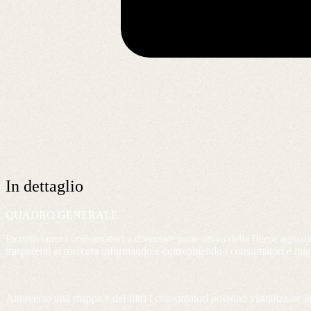
In dettaglio
QUADRO GENERALE
Incentiviamo i consumatori a diventare parte attiva della filiera agroa
trasparenti al mercato informando e coinvolgendo i consumatori e migli
Attraverso una mappa e dei filtri i consumatori possono visualizzare le 