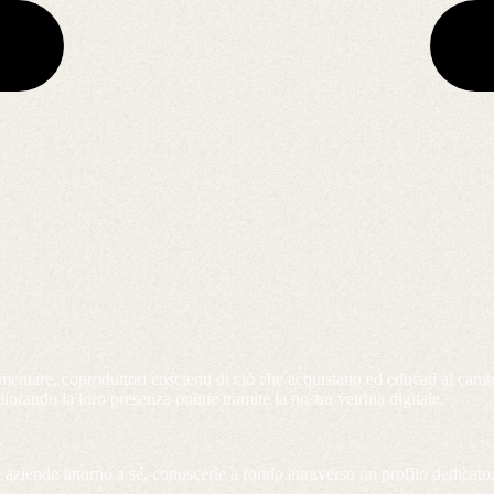
limentare, coproduttori coscienti di ciò che acquistano ed educati al ca
orando la loro presenza online tramite la nostra vetrina digitale.
aziende intorno a sé, conoscerle a fondo attraverso un profilo dedicato, 