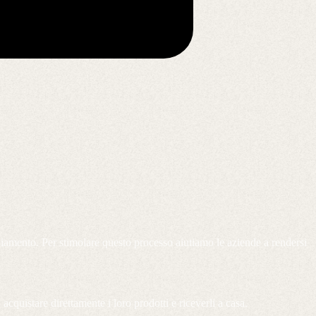
mbiamento. Per stimolare questo processo aiutiamo le aziende a rendersi
acquistare direttamente i loro prodotti e riceverli a casa.