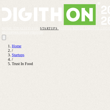
HOME
FINALISTI
FAQ
STARTUPS
VIDEOS
REGOLAMENTO
LOGI
REGISTRAZIONI CHIUSE
Home
/
Startups
/
Trust In Food