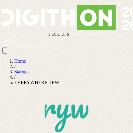
HOME
FINALISTI
FAQ
STARTUPS
VIDEOS
REGOLAMENTO
LOGIN
REGISTRAZIONI CHIUSE
Home
/
Startups
/
EVERYWHERE TEW