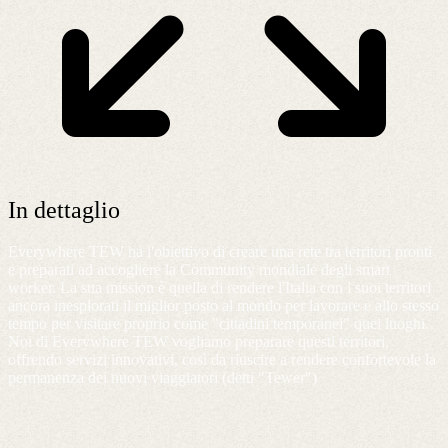
In dettaglio
Everywhere TEW ha l'obiettivo di creare una rete tra territori pronti
e preparati ad accogliere la Community mondiale degli smart
worker. La sua mission è quella di rendere l'Italia con i suoi territori
ancora inesplorati il miglior posto al mondo per lavorare e allo stesso
tempo per visitare proprio come "cittadini temporanei" quei luoghi.
Noi di Everywhere TEW vogliamo preparare questi territori,
offrendo servizi innovativi, così da riuscire a rendere confortevole la
permanenza dei nuovi viaggiatori (detti "Tewer")