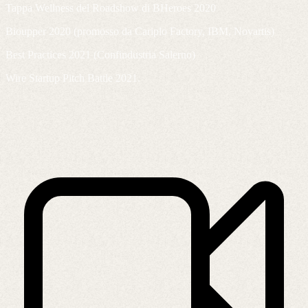
Tappa Wellness del Roadshow di BHeroes 2020
Bioupper 2020 (promosso da Cariplo Factory, IBM, Novartis)
Best Practices 2021 (Confindustria Salerno)
Wire Startup Pitch Battle 2021.