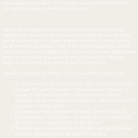
progettazione di plantari e il Colonnello medico Carlo Pagliaricci
con specializzazione in medicina dello sport.
Medere ha sviluppato e brevettato un metodo innovativo per la
realizzazione di plantari su misura comodamente da casa. Il cliente
può in modo semplice e rapido ottenere un prodotto fondamentale
per il benessere quotidiano. Oltre il 30% della popolazione globale
adulta soffre per problematiche che possono creare forti impedimenti
nella vita quotidiana. Il plantare su misura è una delle soluzioni
migliori e più efficaci per alleviare dolori e limitazioni.
Il metodo brevettato da Medere si basa su quattro semplici fasi:
Acquisizione tramite app mobile di foto, video e informazioni
rilevanti per la modellazione e realizzazione del plantare su
misura. L'app Medere guida il cliente in modo chiaro e
semplice con dei videotutorial realizzati in collaborazione con
ortopedici e fisioterapisti;
Ricostruzione della geometria dei piedi con tecnologie di
fotogrammetria. Questa fase ci permette di avere un modello
3D accurato e veritiero del piede del cliente;
Modellazione computerizzata (CAD) del modello di plantare
specifico per ogni piede e tipologia di calzatura;