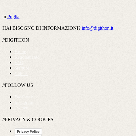
in
Puglia
.
HAI BISOGNO DI INFORMAZIONI?
info@digithon.it
//DIGITHON
Home
Regolamento
FAQ
Startups
Videos
//FOLLOW US
Facebook
Instagram
Twitter
//PRIVACY & COOKIES
Privacy Policy