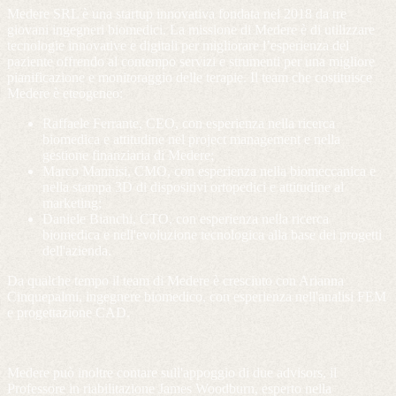
Medere SRL è una startup innovativa fondata nel 2018 da tre
giovani ingegneri biomedici. La missione di Medere è di utilizzare
tecnologie innovative e digitali per migliorare l’esperienza del
paziente offrendo al contempo servizi e strumenti per una migliore
pianificazione e monitoraggio delle terapie. Il team che costituisce
Medere è eteogeneo:
Raffaele Ferrante, CEO, con esperienza nella ricerca
biomedica e attitudine nel project management e nella
gestione finanziaria di Medere;
Marco Mannisi, CMO, con esperienza nella biomeccanica e
nella stampa 3D di dispositivi ortopedici e attitudine al
marketing;
Daniele Bianchi, CTO, con esperienza nella ricerca
biomedica e nell'evoluzione tecnologica alla base dei progetti
dell'azienda.
Da qualche tempo il team di Medere è cresciuto con Arianna
Cinquepalmi, ingegnere biomedico, con esperienza nell'analisi FEM
e progettazione CAD.
Medere può inoltre contare sull'appoggio di due advisors, il
Professore in riabilitazione James Woodburn, esperto nella