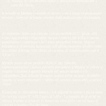
Stampa 3D del modello finale e spedizione direttamente a
casa del cliente.
Il metodo di Medere consente di ridurre costi e tempi di produzione
nonché i materiali di scarto ottenuti dalla realizzazione dei plantari.
Al momento siamo sul mercato con un modello B2C grazie alla
nostra app mobile (disponibile sia per Android che iOS), la nostra
piattaforma e-commerce e le 3 linee produttive interne. Questo
iniziale test di mercato ha portato nell'ultimo semestre ad oltre 1000
download dell'app, 100 clienti ed un tasso di soddisfazione pari a
4,8 su 5.
Medere punta ad un modello B2B2C per crescere
esponenzialmente. Questo modello permetterà a Medere di offrire la
propria soluzione a grandi aziende nel settore sportivo e/o
calzaturiero. Tali aziende potranno quindi avere un tratto distintivo
rispetto ai loro competitors e offrire un servizio innovativo ai propri
clienti.
Il mercato di riferimento supera i 3,4 miliardi di dollari e ha un tasso
di crescita annuo (CARG) paro al 5,6% . La vendita di prodotti su
misura rispetto ai prodotti da banco sta crescendo con un tasso di
crescita a doppia cifra decimale.