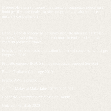
Medere offre una soluzione che rispetto ai competitor riduce sia i
limiti per il cliente finale, sia offre un prodotto di alta qualità e su
misura a costo inferiore.
La soluzione di Medere ha da subito suscitato interesse e riscosso
successo. Tra i principali premi e riconoscimenti che ci sono stati
conferiti possiamo citare:
Premio Intesa San Paolo Innovation Center del concorso ‘Unirsi per
l’impresa’ 2019
Progetto europeo IRSUS (Innovation Radar Support Service)
Rome Gladiator Challenge 2019
Premio AWS e premio I3P
Call for Maker al Makerfaire 2019/2020/2021
Concorso Vereimprese promosso da Daddy
Unicredit StartLab 2020