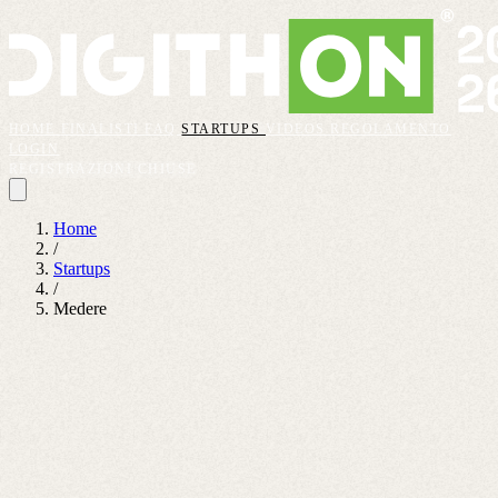
HOME
FINALISTI
FAQ
STARTUPS
VIDEOS
REGOLAMENTO
LOGIN
REGISTRAZIONI CHIUSE
Home
/
Startups
/
Medere