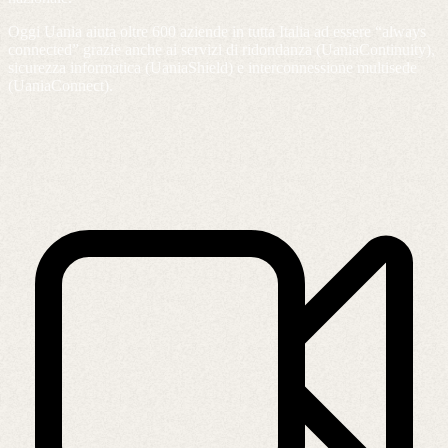
Oggi Uania aiuta oltre 600 aziende in tutta Italia ad essere “always
connected” grazie anche ai servizi di ridondanza (UaniaContinuity),
sicurezza informatica (UaniaShield) e interconnessione multisede
(UaniaConnect).