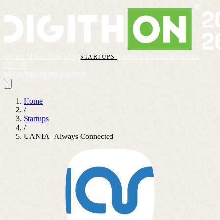
HOME
FINALISTI
FAQ
STARTUPS
VIDEOS
REGOLAMENTO
LOGIN
REGISTRAZIONI CHIUSE
Home
/
Startups
/
UANIA | Always Connected