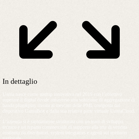
In dettaglio
Uania nasce come startup innovativa nel 2019 con l’obiettivo
superare il digital divide attraverso una soluzione di aggregazione di
banda plug&play rivolta al mercato delle PMI, composta dal
dispositivo UaniaBox e dalla sua relativa parte virtuale UaniaCloud.
L’azienda si è rapidamente strutturata con un team di sviluppo
tecnico e un reparto commerciale di supporto alla rete di vendita
costituita da distributori, system integrators e agenti sul territorio
nazionale.