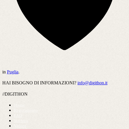
in
Puglia
.
HAI BISOGNO DI INFORMAZIONI?
info@digithon.it
//DIGITHON
Home
Regolamento
FAQ
Startups
Videos