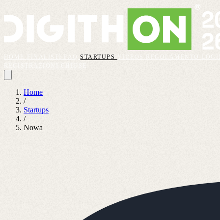
HOME
FINALISTI
FAQ
STARTUPS
VIDEOS
REGOLAMENTO
LOGI
REGISTRAZIONI CHIUSE
Home
/
Startups
/
Nowa