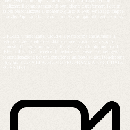
intelligence ed intelligenza artificiale: con LIFEdata AI puoi
analizzare il comportamento di ogni cliente e trasformare i dati in
azioni personalizzate al momento giusto su web, whatsapp, mappe
Google. Paghi quello che consumi. Pay out garantito entro 3 mesi.
LIFEdata Omnichannel Cloud è la piattaforma che aumenta la
redditività dei canali di vendita, e riduce i costi di servizio, in
contesti di integrazione tra canali digitali e touchpoint nel mondo
fisico. LIFEdata AI accelera il business con customer intelligence e
personalizzazione per una experience unificata su tutti i touchpoint
phygital. SENZA BISOGNO DI PROGRAMMATORI E DATA
SCIENTIST