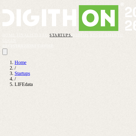
HOME
FINALISTI
FAQ
STARTUPS
VIDEOS
REGOLAMENTO
LOGIN
REGISTRAZIONI CHIUSE
Home
/
Startups
/
LIFEdata