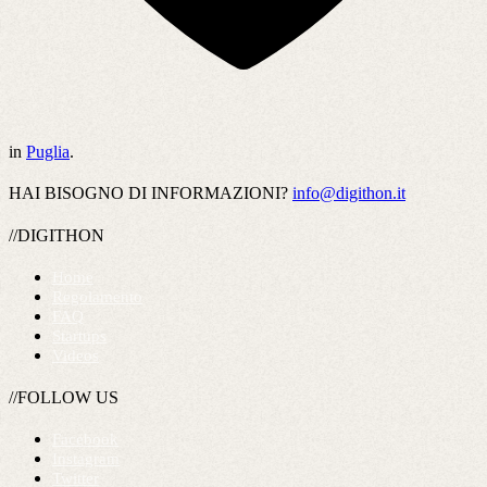
in
Puglia
.
HAI BISOGNO DI INFORMAZIONI?
info@digithon.it
//DIGITHON
Home
Regolamento
FAQ
Startups
Videos
//FOLLOW US
Facebook
Instagram
Twitter