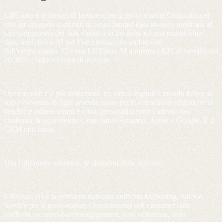
LIFEdata è il partner di business per il go-to-market Omnichannel
con un supporto continuo di omnichannel data strategy applicata al
raggiungimento dei tuoi obiettivi di business ed una piattaforma
data, analytics e AI per l’orchestrazione end-to-end
dell’omnicanalità. Chi usa LIFEdata AI aumenta i KPI di vendita del
20/30% e riduce i costi di servizio.
Ora che non c’è più distinzione tra canali digitali e mondo fisico, la
sopravvivenza di ogni azienda passa per la capacità di migliorare le
vendite e ridurre tempi e costi, personalizzando l’attività nei
confronti di ogni utente, come fanno Amazon, Apple e Google. E il
CRM non basta.
Usa l'algoritmo vincente, le abitudini delle persone.
LIFEdata AI è la prima piattaforma unificata Marketing, Sales e
Service per il go-to-market Omnichannel con customer data
platform, account-based engagement, data activation, sales