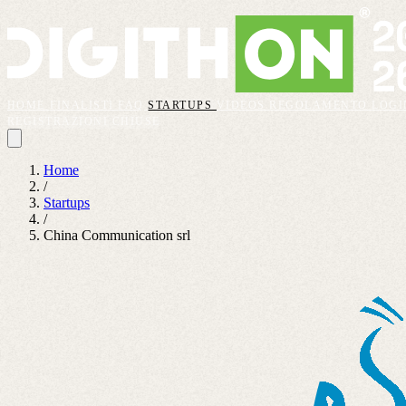
HOME
FINALISTI
FAQ
STARTUPS
VIDEOS
REGOLAMENTO
LOGI
REGISTRAZIONI CHIUSE
Home
/
Startups
/
China Communication srl