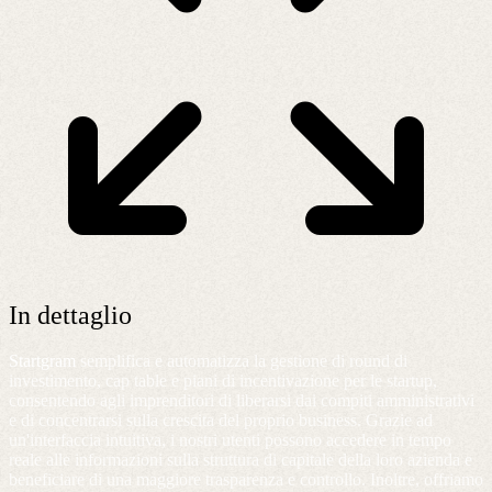
In dettaglio
Startgram
semplifica e automatizza la gestione di round di
investimento, cap table e piani di incentivazione per le startup,
consentendo agli imprenditori di liberarsi dai compiti amministrativi
e di concentrarsi sulla crescita del proprio business. Grazie ad
un'interfaccia intuitiva, i nostri utenti possono accedere in tempo
reale alle informazioni sulla struttura di capitale della loro azienda e
beneficiare di una maggiore trasparenza e controllo. Inoltre, offriamo