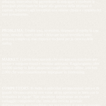
soluzioni innovative che permettono di anticipare e risolvere le
principali problematiche legate alla gestione della struttura di
capitale, fornendo agli investitori una visione chiara e completa del
loro investimento.
PROBLEMA
: Gestire soci, investitori, strumenti di equity in cap
table, simulare nuovi round e ricercare nuovi investitori sono
processi complessi, macchinosi e rischiosi per la crescita delle
startup
MARKET
: I clienti sono aziende che cercano una soluzione per
gestire e integrare round e struttura azionaria. Raggiungiamo oltre
14.000 startup in Italia attraverso canali online e offline, con ben
2.000 che sono costantemente impegnate in fundraising
COMPETITORS
: In Italia, si individua un'opportunità unica e di
grande rilevanza poiché non esiste alcun operatore in linea con la
normativa in vigore. Tale situazione rappresenta un enorme
vantaggio competitivo che, unito alla crescita generale
dell'ecosistema, va consolidato per poi puntare al mercato europeo.