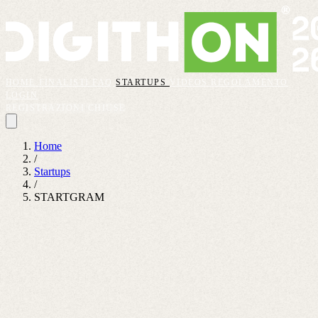
HOME
FINALISTI
FAQ
STARTUPS
VIDEOS
REGOLAMENTO
LOGIN
REGISTRAZIONI CHIUSE
Home
/
Startups
/
STARTGRAM