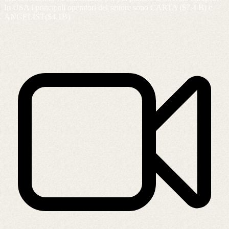
In USA i principali operatori del settore sono CARTA ($7.4 B) e
ANGELIST($4.1B)