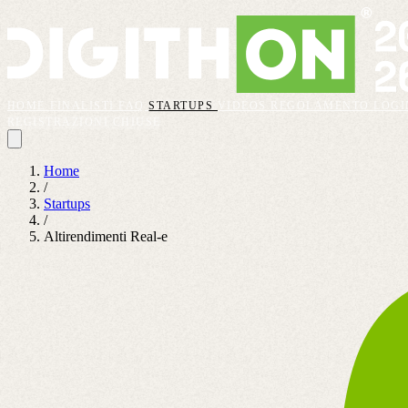
HOME
FINALISTI
FAQ
STARTUPS
VIDEOS
REGOLAMENTO
LOGI
REGISTRAZIONI CHIUSE
Home
/
Startups
/
Altirendimenti Real-e