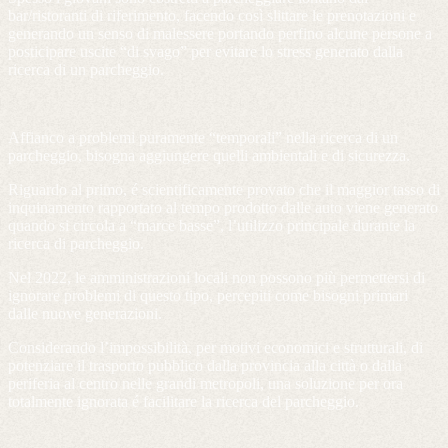
bar/ristoranti di riferimento, facendo così slittare le prenotazioni e
generando un senso di malessere portando perfino alcune persone a
posticipare uscite “di svago” per evitare lo stress generato dalla
ricerca di un parcheggio.
Affianco a problemi puramente “temporali” nella ricerca di un
parcheggio, bisogna aggiungere quelli ambientali e di sicurezza.
Riguardo al primo, é scientificamente provato che il maggior tasso di
inquinamento rapportato al tempo prodotto dalle auto viene generato
quando si circola a “marce basse”, l’utilizzo principale durante la
ricerca di parcheggio.
Nel 2022, le amministrazioni locali non possono più permettersi di
ignorare problemi di questo tipo, percepiti come bisogni primari
dalle nuove generazioni.
Considerando l’impossibilità, per motivi economici e strutturali, di
potenziare il trasporto pubblico dalla provincia alla città o dalla
periferia al centro nelle grandi metropoli, una soluzione per ora
totalmente ignorata é facilitare la ricerca del parcheggio.