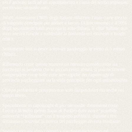
e/o é arrivato tardi ad un appuntamento a causa del tempo impiegato
per trovare un posto auto.
Infatti, nonostante l’80% degli Italiani utilizzino l’auto come mezzo
di trasporto principale per andare a lavoro (Altroconsumo) e il 59%
degli spostamenti totali avvenga in auto (Isfort), le citta’ italiane non
sono ancora riuscite a soddisfare la domanda nei momenti e luoghi
critici.
Solitamente non si riesce a trovare parcheggio in meno di 5 minuti
(Isfort).
Riflettendo come questo numero sia ottenuto considerando sia
parcheggi in periferia che in piccoli centri abitati, si può facilmente
comprendere come nelle zone nevralgiche dei capoluoghi di
provincia parcheggiare sia la sfida principale per ogni automobilista.
Questo problema é percepito non solo dai pendolari ma anche nel
tempo libero.
Specialmente in capoluoghi di piccole-medie dimensioni come
Lecce e Brindisi (primo focus di Parkle) dove non e’ possibile
muoversi “facilmente” con il trasporto pubblico, durante i fine
settimana o festivita’ la ricerca del parcheggio diventa frustrante.
Spesso i giovani sono costretti a parcheggiare lontano dai