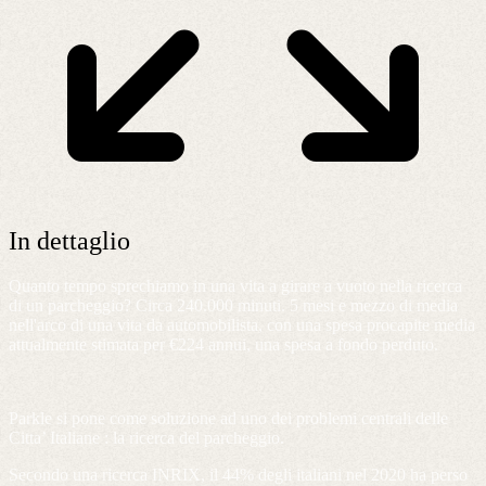
In dettaglio
Quanto tempo sprechiamo in una vita a girare a vuoto nella ricerca
di un parcheggio? Circa 240.000 minuti. 5 mesi e mezzo di media
nell'arco di una vita da automobilista, con una spesa procapite media
attualmente stimata per €224 annui, una spesa a fondo perduto.
Parkle si pone come soluzione ad uno dei problemi centrali delle
Citta’ Italiane : la ricerca del parcheggio.
Secondo una ricerca INRIX, il 44% degli italiani nel 2020 ha perso