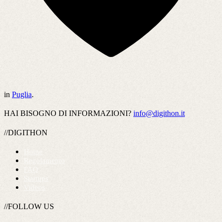
in
Puglia
.
HAI BISOGNO DI INFORMAZIONI?
info@digithon.it
//DIGITHON
Home
Regolamento
FAQ
Startups
Videos
//FOLLOW US