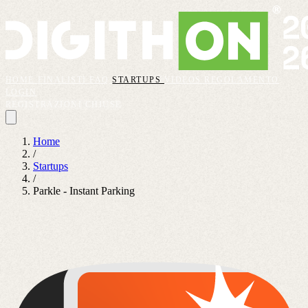
HOME
FINALISTI
FAQ
STARTUPS
VIDEOS
REGOLAMENTO
LOGIN
REGISTRAZIONI CHIUSE
Home
/
Startups
/
Parkle - Instant Parking