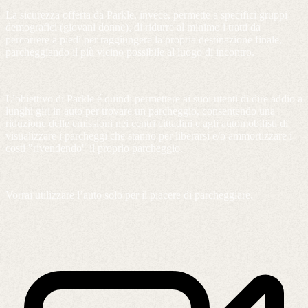
La sicurezza offerta da Parkle, invece, permette a specifici gruppi
demografici (giovani donne), di ridurre al minimo i tratti da
percorrere a piedi per raggiungere la propria destinazione finale,
parcheggiando il più vicino possibile al luogo di incontro.
L’obiettivo di Parkle é quindi permettere ai suoi utenti di dire addio a
lunghi giri in auto per trovare un parcheggio, consentendo una
riduzione delle emissioni nei centri cittadini e agli automobilisti di
visualizzare i parcheggi che stanno per liberarsi e/o ammortizzare i
costi "rivendendo" il proprio parcheggio.
Vorrai utilizzare l’auto solo per il piacere di parcheggiare.