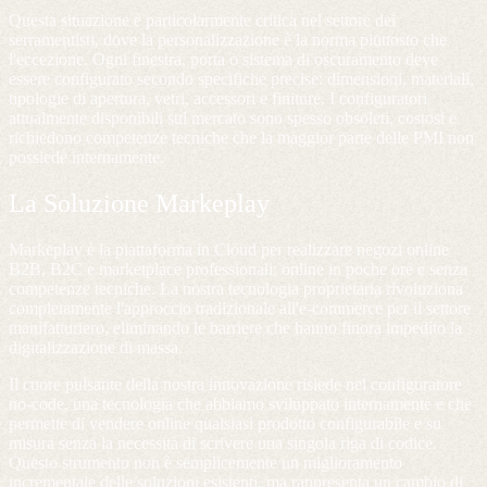
Questa situazione è particolarmente critica nel settore dei
serramentisti, dove la personalizzazione è la norma piuttosto che
l'eccezione. Ogni finestra, porta o sistema di oscuramento deve
essere configurato secondo specifiche precise: dimensioni, materiali,
tipologie di apertura, vetri, accessori e finiture. I configuratori
attualmente disponibili sul mercato sono spesso obsoleti, costosi e
richiedono competenze tecniche che la maggior parte delle PMI non
possiede internamente.
La Soluzione Markeplay
Markeplay è la piattaforma in Cloud per realizzare negozi online
B2B, B2C e marketplace professionali: online in poche ore e senza
competenze tecniche. La nostra tecnologia proprietaria rivoluziona
completamente l'approccio tradizionale all'e-commerce per il settore
manifatturiero, eliminando le barriere che hanno finora impedito la
digitalizzazione di massa.
Il cuore pulsante della nostra innovazione risiede nel configuratore
no-code, una tecnologia che abbiamo sviluppato internamente e che
permette di vendere online qualsiasi prodotto configurabile e su
misura senza la necessità di scrivere una singola riga di codice.
Questo strumento non è semplicemente un miglioramento
incrementale delle soluzioni esistenti, ma rappresenta un cambio di