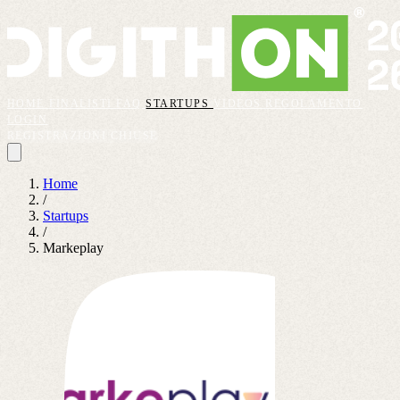
HOME
FINALISTI
FAQ
STARTUPS
VIDEOS
REGOLAMENTO
LOGIN
REGISTRAZIONI CHIUSE
Home
/
Startups
/
Markeplay