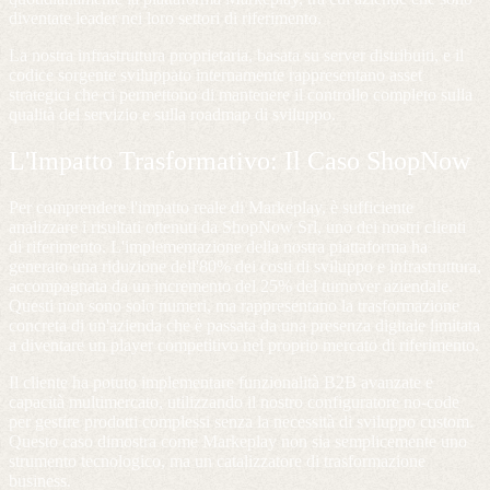
diventate leader nei loro settori di riferimento.
La nostra infrastruttura proprietaria, basata su server distribuiti, e il
codice sorgente sviluppato internamente rappresentano asset
strategici che ci permettono di mantenere il controllo completo sulla
qualità del servizio e sulla roadmap di sviluppo.
L'Impatto Trasformativo: Il Caso ShopNow
Per comprendere l'impatto reale di Markeplay, è sufficiente
analizzare i risultati ottenuti da ShopNow Srl, uno dei nostri clienti
di riferimento. L'implementazione della nostra piattaforma ha
generato una riduzione dell'80% dei costi di sviluppo e infrastruttura,
accompagnata da un incremento del 25% del turnover aziendale.
Questi non sono solo numeri, ma rappresentano la trasformazione
concreta di un'azienda che è passata da una presenza digitale limitata
a diventare un player competitivo nel proprio mercato di riferimento.
Il cliente ha potuto implementare funzionalità B2B avanzate e
capacità multimercato, utilizzando il nostro configuratore no-code
per gestire prodotti complessi senza la necessità di sviluppo custom.
Questo caso dimostra come Markeplay non sia semplicemente uno
strumento tecnologico, ma un catalizzatore di trasformazione
business.