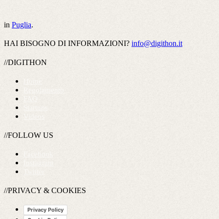
in
Puglia
.
HAI BISOGNO DI INFORMAZIONI?
info@digithon.it
//DIGITHON
Home
Regolamento
FAQ
Startups
Videos
//FOLLOW US
Facebook
Instagram
Twitter
//PRIVACY & COOKIES
Privacy Policy