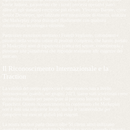
house italiane, garantendo che i nostri processi operativi siano
allineati agli standard enterprise più elevati. Vincenzo Barone, come
Senior Developer, specializzato nell'integrazione di sistemi, assicura
che Markeplay possa dialogare fluidamente con qualsiasi
infrastruttura tecnologica esistente.
Particolare menzione meritano i Fratelli Vegliante, cofondatori e
pionieri nella vendita online di prodotti complessi, che hanno portato
in Markeplay anni di esperienza pratica nel settore, contribuendo a
plasmare una piattaforma che risponde realmente alle esigenze del
mercato.
Il Riconoscimento Internazionale e la
Traction
La validità del nostro approccio è stata riconosciuta a livello
internazionale quando, nel giugno 2023, siamo stati selezionati come
eccellenza italiana per partecipare al percorso Innovit a San
Francisco. Questo riconoscimento ha confermato che Markeplay
non è solo una soluzione locale, ma ha le caratteristiche per
competere sui mercati globali più esigenti.
La nostra traction parla chiaro: oltre 50 clienti attivi utilizzano
quotidianamente la piattaforma Markeplay, tra cui aziende che sono