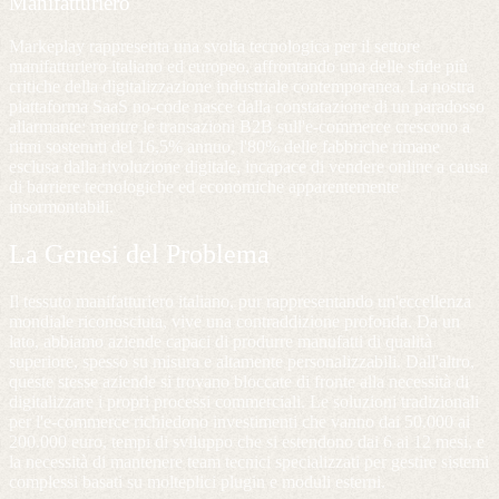
Manifatturiero
Markeplay rappresenta una svolta tecnologica per il settore
manifatturiero italiano ed europeo, affrontando una delle sfide più
critiche della digitalizzazione industriale contemporanea. La nostra
piattaforma SaaS no-code nasce dalla constatazione di un paradosso
allarmante: mentre le transazioni B2B sull'e-commerce crescono a
ritmi sostenuti del 16,5% annuo, l'80% delle fabbriche rimane
esclusa dalla rivoluzione digitale, incapace di vendere online a causa
di barriere tecnologiche ed economiche apparentemente
insormontabili.
La Genesi del Problema
Il tessuto manifatturiero italiano, pur rappresentando un'eccellenza
mondiale riconosciuta, vive una contraddizione profonda. Da un
lato, abbiamo aziende capaci di produrre manufatti di qualità
superiore, spesso su misura e altamente personalizzabili. Dall'altro,
queste stesse aziende si trovano bloccate di fronte alla necessità di
digitalizzare i propri processi commerciali. Le soluzioni tradizionali
per l'e-commerce richiedono investimenti che vanno dai 50.000 ai
200.000 euro, tempi di sviluppo che si estendono dai 6 ai 12 mesi, e
la necessità di mantenere team tecnici specializzati per gestire sistemi
complessi basati su molteplici plugin e moduli esterni.