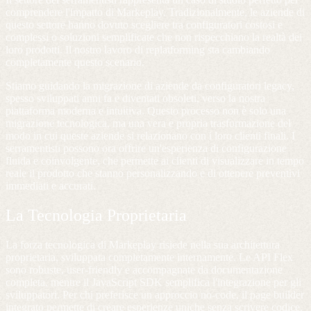
comprendere l'impatto di Markeplay. Tradizionalmente, le aziende di
questo settore hanno dovuto scegliere tra configuratori costosi e
complessi o soluzioni semplificate che non rispecchiano la realtà dei
loro prodotti. Il nostro lavoro di replatforming sta cambiando
completamente questo scenario.
Stiamo guidando la migrazione di aziende da configuratori legacy,
spesso sviluppati anni fa e diventati obsoleti, verso la nostra
piattaforma moderna e intuitiva. Questo processo non è solo una
migrazione tecnologica, ma una vera e propria trasformazione del
modo in cui queste aziende si relazionano con i loro clienti finali. I
serramentisti possono ora offrire un'esperienza di configurazione
fluida e coinvolgente, che permette ai clienti di visualizzare in tempo
reale il prodotto che stanno personalizzando e di ottenere preventivi
immediati e accurati.
La Tecnologia Proprietaria
La forza tecnologica di Markeplay risiede nella sua architettura
proprietaria, sviluppata completamente internamente. Le API Flex
sono robuste, user-friendly e accompagnate da documentazione
completa, mentre il JavaScript SDK semplifica l'integrazione per gli
sviluppatori. Per chi preferisce un approccio no-code, il page builder
integrato permette di creare esperienze uniche senza scrivere codice.