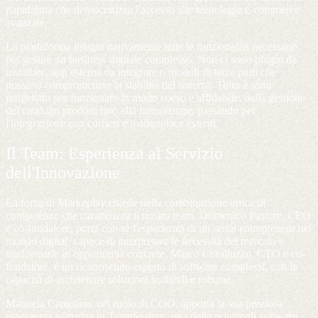
paradigma che democratizza l'accesso alle tecnologie e-commerce
avanzate.
La piattaforma integra nativamente tutte le funzionalità necessarie
per gestire un business digitale complesso. Non ci sono plugin da
installare, app esterne da integrare o moduli di terze parti che
possano compromettere la stabilità del sistema. Tutto è stato
progettato per funzionare in modo coeso e affidabile, dalla gestione
del catalogo prodotti fino alla fatturazione, passando per
l'integrazione con corrieri e marketplace esterni.
Il Team: Esperienza al Servizio
dell'Innovazione
La forza di Markeplay risiede nella combinazione unica di
competenze che caratterizza il nostro team. Domenico Pastore, CEO
e co-fondatore, porta con sé l'esperienza di un serial entrepreneur nel
mondo digital, capace di interpretare le necessità del mercato e
trasformarle in opportunità concrete. Marco Coralluzzo, CTO e co-
fondatore, è un riconosciuto esperto di software complessi, con la
capacità di architettare soluzioni scalabili e robuste.
Manuela Cangiano, nel ruolo di COO, apporta la sua preziosa
esperienza maturata in TeamSystem, una delle principali software