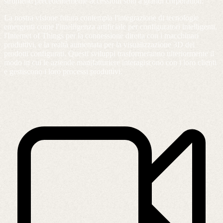
strumenti precedentemente accessibili solo a grandi corporation.
La nostra visione futura contempla l'integrazione di tecnologie
emergenti come l'intelligenza artificiale per configuratori intelligenti,
l'Internet of Things per la connessione diretta con i macchinari
produttivi, e la realtà aumentata per la visualizzazione 3D dei
prodotti configurati. Questi sviluppi trasformeranno ulteriormente il
modo in cui le aziende manifatturiere interagiscono con i loro clienti
e gestiscono i loro processi produttivi.