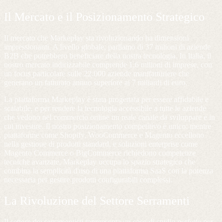
Il Mercato e il Posizionamento Strategico
Il mercato che Markeplay sta rivoluzionando ha dimensioni
impressionanti. A livello globale, parliamo di 37 milioni di aziende
B2B che potrebbero beneficiare della nostra tecnologia. In Italia, il
nostro mercato indirizzabile comprende 1,6 milioni di imprese, con
un focus particolare sulle 22.000 aziende manifatturiere che
generano un fatturato annuo superiore ai 7 miliardi di euro.
La piattaforma Markeplay è stata progettata per essere affidabile e
scalabile, e per rendere la tecnologia accessibile a tutte le aziende
che vedono nel commercio online un reale canale da sviluppare e in
cui investire. Il nostro posizionamento competitivo è unico: mentre
piattaforme come Shopify, WooCommerce e Magento eccellono
nella gestione di prodotti standard, e soluzioni enterprise come
Magento Commerce o BigCommerce richiedono competenze
tecniche avanzate, Markeplay occupa lo spazio strategico che
combina la semplicità d'uso di una piattaforma SaaS con la potenza
necessaria per gestire prodotti configurabili complessi.
La Rivoluzione del Settore Serramenti
Il settore dei serramentisti rappresenta un caso di studio perfetto per