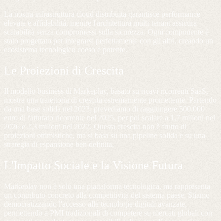
La nostra infrastruttura cloud distribuita garantisce performance
elevate e affidabilità, mentre l'architettura multi-tenant assicura
scalabilità senza compromessi sulla sicurezza. Ogni componente è
stato progettato per integrarsi perfettamente con gli altri, creando un
ecosistema tecnologico coeso e potente.
Le Proiezioni di Crescita
Il modello business di Markeplay, basato su ricavi ricorrenti SaaS,
mostra una traiettoria di crescita estremamente promettente. Partendo
da una base solida nel 2023, prevediamo di raggiungere 500.000
euro di fatturato ricorrente nel 2025, per poi scalare a 1,7 milioni nel
2026 e 2,3 milioni nel 2027. Questa crescita non è frutto di
proiezioni ottimistiche, ma si basa su una pipeline solida e su una
strategia di espansione ben definita.
L'Impatto Sociale e la Visione Futura
Markeplay non è solo una piattaforma tecnologica, ma rappresenta
un contributo concreto alla competitività del sistema paese. Stiamo
democratizzando l'accesso alle tecnologie digitali avanzate,
permettendo a PMI tradizionali di competere su mercati globali con