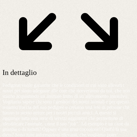
In dettaglio
Pedigreat vuole garantire che le condizioni in cui sono allevati i
nostri pet siano adeguate alle cure che riceveranno da noi, che non
stiamo acquistando un animale frutto di un allevamento intensivo.
Vogliamo sapere chi sono i genitori dei nostri animali e per questo
teniamo traccia del suo pedigree e creiamo una rete di persone che
hanno lo stesso amore per i nostri piccoli amici. A questo si
aggiunge tutta una serie di servizi aggiuntivi che permettono di
identificare l'animale, come il suo "job". Ad esempio è un cane da
guardia o da tartufi? Oppure è una gran coccolone! Qual'è la sua
dieta? Sono tutte informazioni rilevanti, che vogliamo poter