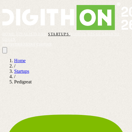
HOME
FINALISTI
FAQ
STARTUPS
VIDEOS
REGOLAMENTO
LOGIN
REGISTRAZIONI CHIUSE
Home
/
Startups
/
Pedigreat