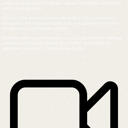
conservare e usare all'occorrenza, non noi che offriamo il servizio,
ma i padroni dei cani!
Sarà più facile anche conoscere altri padroni con la medesima
attenzione! O se vogliamo sapere dove sono gli amici del nostro
piccolo amico e passeggiare insieme.
Pedigreat inizia la sua avventura con i cani, ma a tendere vogliamo
estenderci a tutti quegli animali dove il DNA dell'animale ha
particolare rilevanza. È il nostro primo passo.