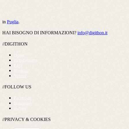
in
Puglia
.
HAI BISOGNO DI INFORMAZIONI?
info@digithon.it
//DIGITHON
Home
Regolamento
FAQ
Startups
Videos
//FOLLOW US
Facebook
Instagram
Twitter
//PRIVACY & COOKIES