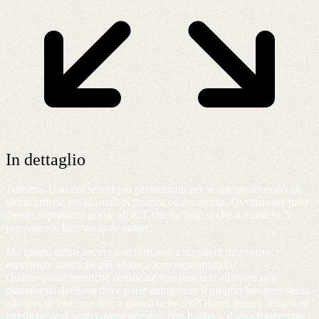
In dettaglio
Turismo. Uno dei settori più performanti per le startup secondo gli
ultimi articoli nei giornali di finanza ed economia. Ovviamente tutto
questo soprattutto grazie all'ICT che ha fatto sì che 4 turisti su 5
prenotino le loro vacanze online.
Ma quanti
turisti
ancora non riescono a scegliere innovative
esperienze turistiche più adatte a loro risparmiando?
Quante
guide turistiche
certificate non riescono ad avere una
piattaforma dedicata dove poter autogestire il proprio business senza
alte fees di tour operator o grandi network?
Quanti
musei
, attrazioni
turistiche non sono conosciute e/o non hanno a disposizione una