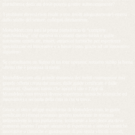
piattaforma dedicata dove potersi gestire autonomamente?
3 problemi diversi (non risolti o non risolti adeguatamente) emersi
dallo studio del settore, collegati direttamente.
MonuMeet.com sarà la prima piattaforma di “complete
matchmaking” che metterà in contatto diretto turisti e guide
autonome certificate, musei, attrazioni turistiche per esperienze
specializzate ed innovative e a basso costo, grazie ad un innovativo
algoritmo.
Se consultiamo un listino di un tour operator, notiamo subito la bassa
offerta che è proposta ai turisti.
MonuMeet.com alla grande domanda dei turisti contrappone una
grande offerta creata dai musei, dalle guide certificate e dalle
attrazioni. Qualsiasi turista che aprirà il sito o l’app di
MonuMeet.com troverà diverse esperienze turistiche (classiche ed
innovative) a seconda della città in cui si trova.
Grazie al sito e all'app multiforma di MonuMeet.com, le guide
certificate o i musei potranno gestirsi totalmente in maniera
indipendente in una piattaforma totalmente a loro dedicata dove
potranno inserire i propri annunci di esperienze o attività turistiche
innovative o classiche e guadagnare di più senza vincoli o costi,