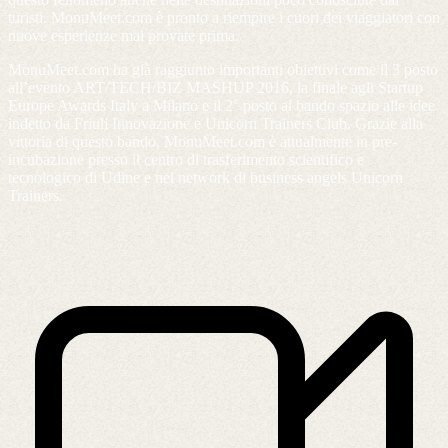
turisti. MonuMeet.com è pronto a riempire i cuori dei viaggiatori con
nuove esperienze mai provate prima.
MonuMeet.com ha già raggiunto importanti obiettivi come il 3 posto
all’evento ART/TECH/BIZ MASHUP 2016, la finale agli Startup
Europe Awards Italy a Milano e il 2° posto al bando spazio alle idee
indetto da Friuli Innovazione e Unicorn Trainers Club. Grazie alla
vittoria di questo bando, MonuMeet.com è attualmente in pre-
incubazione presso il centro di trasferimento scientifico e
tecnologico di Udine e nel network di business angels Unicorn
Trainers.