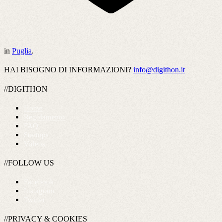
in
Puglia
.
HAI BISOGNO DI INFORMAZIONI?
info@digithon.it
//DIGITHON
Home
Regolamento
FAQ
Startups
Videos
//FOLLOW US
Facebook
Instagram
Twitter
//PRIVACY & COOKIES