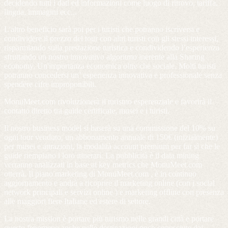
decidendo tutti i dati ed informazioni come luogo di ritrovo, tariffa,
lingua, immagini ecc...
L'altro beneficio sarà poi per i turisti che potranno iscriversi e
condividere il prezzo del tour con altri turisti con gli stessi interessi,
risparmiando sulla prestazione turistica e condividendo l’esperienza
sfruttando un nostro innovativo algoritmo inerente alla Sharing
economy. Un'importanza economica oltre che sociale. Molti turisti
potranno concedersi un’ esperienza innovativa e professionale senza
spendere cifre improponibili.
MonuMeet.com rivoluzionerà il turismo esperenziale e favorirà il
contatto diretto tra guide certificate, musei e i turisti.
Il nostro business model si baserà su una commissione del 10% su
ogni tour venduto, un abbonamento annuale di 150€ (inizialmente)
per musei e attrazioni, la modalità account premium per far sì che le
guide riempiano i loro itinerari. La pubblicità è il data mining
verranno analizzati in base ai key metrics che MonuMeet.com
otterrà. Il piano marketing di MonuMeet.com , è in continuo
aggiornamento e andrà a ricoprire il marketing online (con i social
network principali e servizi online ) e marketing offline con presenza
alle maggiori fiere Italiane ed estere di settore.
La nostra mission è portare più turismo nelle grandi città e portare
questo fenomeno anche nelle destinazioni poco conosciute dai