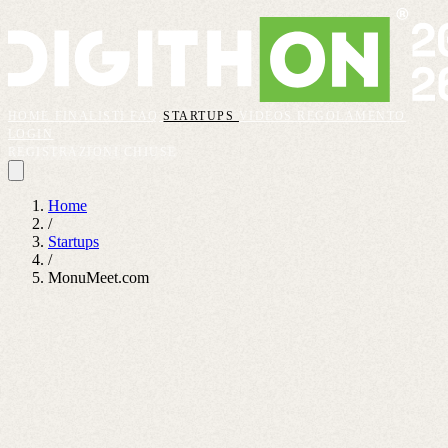
HOME
FINALISTI
FAQ
STARTUPS
VIDEOS
REGOLAMENTO
LOGIN
REGISTRAZIONI CHIUSE
Home
/
Startups
/
MonuMeet.com