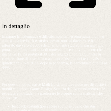
In dettaglio
Imparare la matematica è difficile: non hai nessuna guida, non hai
abbastanza feedback e, molto spesso, non sai davvero se hai
afferrato davvero il 100% degli argomenti studiati in passato. Ciò
porta a una forte mancanza di motivazione e coinvolgimento che,
già nel 2019, ha portato il 38% dei ragazzi a non raggiungere la
comprensione di base della matematica (risultati dei test Invalsi per i
quindicenni). Nel 2022, dopo la pandemia, la percentuale è salita al
44%.
Per questo motivo, nasce
Math Lord
: un videogioco per dispositivi
mobili che unisce Game Design, Scienza dell'Apprendimento e IA
per aiutare gli studenti a migliorare le proprie abilità matematiche
attraverso
feedback costanti (per sapere subito se quello che stai
scrivendo è corretto o meno)