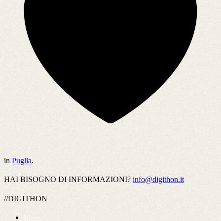
in
Puglia
.
HAI BISOGNO DI INFORMAZIONI?
info@digithon.it
//DIGITHON
Home