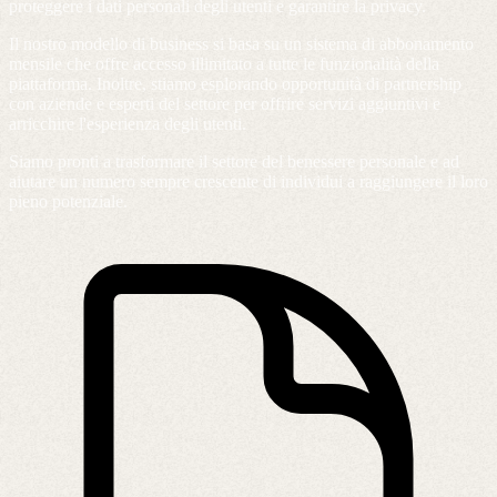
proteggere i dati personali degli utenti e garantire la privacy.
Il nostro modello di business si basa su un sistema di abbonamento
mensile che offre accesso illimitato a tutte le funzionalità della
piattaforma. Inoltre, stiamo esplorando opportunità di partnership
con aziende e esperti del settore per offrire servizi aggiuntivi e
arricchire l'esperienza degli utenti.
Siamo pronti a trasformare il settore del benessere personale e ad
aiutare un numero sempre crescente di individui a raggiungere il loro
pieno potenziale.