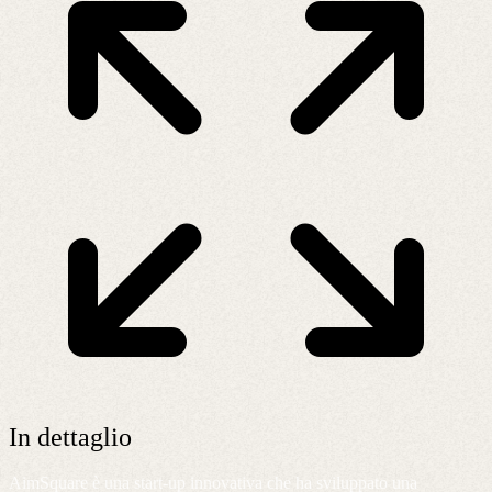
In dettaglio
AimSquare è una start-up innovativa che ha sviluppato una