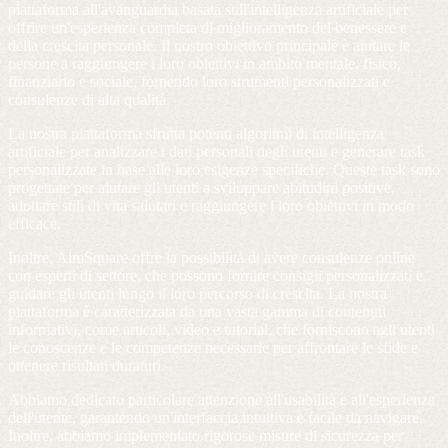
piattaforma all'avanguardia basata sull'intelligenza artificiale per
offrire un'esperienza completa di miglioramento del benessere e
della crescita personale. Il nostro obiettivo principale è aiutare le
persone a raggiungere i loro obiettivi in ambito mentale, fisico,
finanziario e sociale, fornendo loro strumenti personalizzati e
consulenze di alta qualità.
La nostra piattaforma sfrutta potenti algoritmi di intelligenza
artificiale per analizzare i dati personali degli utenti e generare task
personalizzate in base alle loro esigenze specifiche. Queste task sono
progettate per aiutare gli utenti a sviluppare abitudini positive,
adottare stili di vita salutari e raggiungere i loro obiettivi in modo
efficace.
Inoltre, AimSquare offre la possibilità di avere consulenze online
con esperti di settore, che possono fornire consigli personalizzati e
guidare gli utenti lungo il loro percorso di crescita. La nostra
piattaforma è caratterizzata da una vasta gamma di contenuti
informativi, come articoli, video e tutorial, che forniscono agli utenti
le conoscenze e le competenze necessarie per affrontare le sfide e
ottenere risultati duraturi.
Abbiamo dedicato particolare attenzione all'usabilità e all'esperienza
dell'utente, garantendo un'interfaccia intuitiva e facile da navigare.
Inoltre, abbiamo implementato rigorose misure di sicurezza per