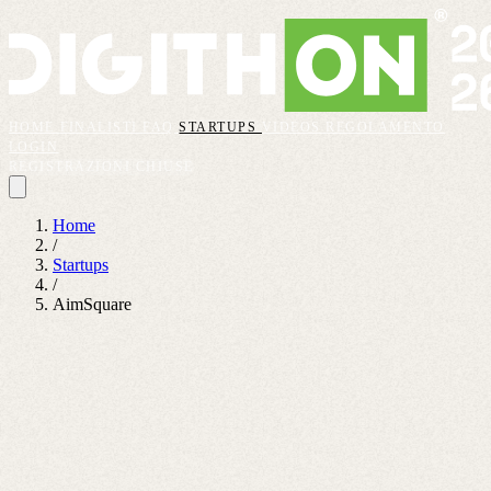
HOME
FINALISTI
FAQ
STARTUPS
VIDEOS
REGOLAMENTO
LOGIN
REGISTRAZIONI CHIUSE
Home
/
Startups
/
AimSquare