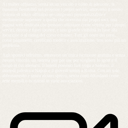
Ai trainer offriamo, senza alcun vincolo o costo di adesione, la
massima flessibilità nel proporre i propri servizi; attraverso il nostro
sistema di token offriamo un compenso personalizzabile e
mediamente superiore a quella che ricevono dai propri soci, una
pagina web dedicata che possono utilizzare come vetrina per i propri
servizi, dentro e fuori sportee, e una grande visibilità in base alla
locazione o al rating del corso o trainer. Tutti gli oneri dei corsi,
come pagamenti, certificato medico e assicurazione, non sono più un
problema.
Agli sportivi offriamo, attraverso un’unica iscrizione gratuita e senza
nessun vincolo, un sistema pay per use per scegliere lo sport e il
luogo in cui allenarsi. Il lunedì possono fare yoga a Salerno, il
martedì palestra a Napoli e il giovedì tennis a Roma. Con un solo
abbonamento e senza alcuno spreco, senza costi ridondanti come
rette mensili o iscrizioni in varie associazioni.