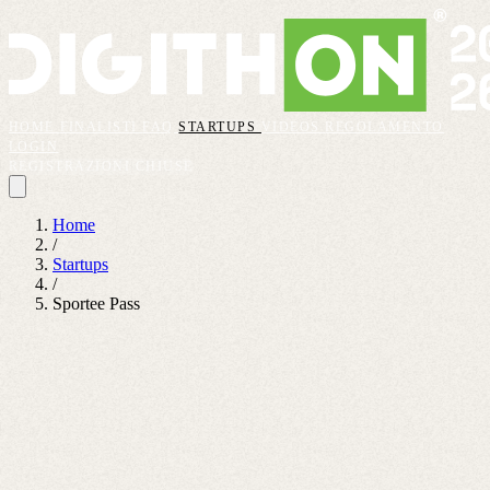
HOME
FINALISTI
FAQ
STARTUPS
VIDEOS
REGOLAMENTO
LOGIN
REGISTRAZIONI CHIUSE
Home
/
Startups
/
Sportee Pass