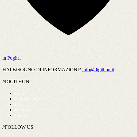
in
Puglia
.
HAI BISOGNO DI INFORMAZIONI?
info@digithon.it
//DIGITHON
Home
Regolamento
FAQ
Startups
Videos
//FOLLOW US