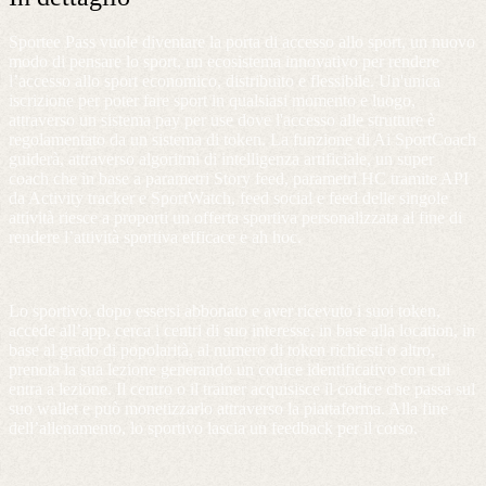
Sportee Pass vuole diventare la porta di accesso allo sport, un nuovo
modo di pensare lo sport, un ecosistema innovativo per rendere
l’accesso allo sport economico, distribuito e flessibile. Un'unica
iscrizione per poter fare sport in qualsiasi momento e luogo,
attraverso un sistema pay per use dove l'accesso alle strutture è
regolamentato da un sistema di token. La funzione di Ai SportCoach
guiderà, attraverso algoritmi di intelligenza artificiale, un super
coach che in base a parametri Story feed, parametri HC tramite API
da Activity tracker e SportWatch, feed social e feed delle singole
attività riesce a proporti un offerta sportiva personalizzata al fine di
rendere l’attività sportiva efficace e ah hoc.
Lo sportivo, dopo essersi abbonato e aver ricevuto i suoi token,
accede all’app, cerca i centri di suo interesse, in base alla location, in
base al grado di popolarità, al numero di token richiesti o altro,
prenota la sua lezione generando un codice identificativo con cui
entra a lezione. Il centro o il trainer acquisisce il codice che passa sul
suo wallet e può monetizzarlo attraverso la piattaforma. Alla fine
dell’allenamento, lo sportivo lascia un feedback per il corso.