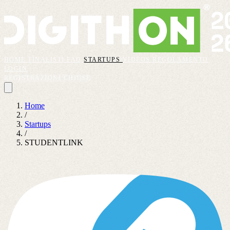
HOME
FINALISTI
FAQ
STARTUPS
VIDEOS
REGOLAMENTO
LOGIN
REGISTRAZIONI CHIUSE
Home
/
Startups
/
STUDENTLINK