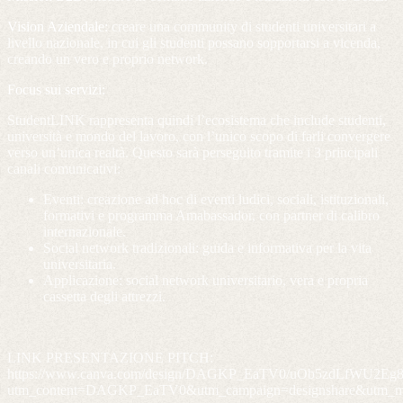
Vision Aziendale:
creare una community di studenti universitari a
livello nazionale, in cui gli studenti possano sopportarsi a vicenda,
creando un vero e proprio network.
Focus sui servizi:
StudentLINK rappresenta quindi l’ecosistema che include studenti,
università e mondo del lavoro, con l’unico scopo di farli convergere
verso un’unica realtà. Questo sarà perseguito tramite i 3 principali
canali comunicativi:
Eventi: creazione ad hoc di eventi ludici, sociali, istituzionali,
formativi e programma Amabassador, con partner di calibro
internazionale.
Social network tradizionali: guida e informativa per la vita
universitaria.
Applicazione: social network universitario, vera e propria
cassetta degli attrezzi.
LINK PRESENTAZIONE PITCH:
https://www.canva.com/design/DAGKP_EaTV0/uOb5zdLfWU2Eg8
utm_content=DAGKP_EaTV0&utm_campaign=designshare&utm_med