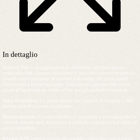
In dettaglio
StudentLINK è un aggregatore di servizi utili allo studente per
ambientarsi nel contesto accademico e per conoscere nuove persone,
creando una community di studenti universitari che possa essere
riconosciuta a livello nazionale. Tutto questo sarà possibile anche
grazie all’applicazione creata ad hoc per gli studenti universitari.
Value Proposition
: La prima startup che supporta lo studente a 360°
durante tutto il percorso accademico.
Mission studente
: il nostro obiettivo è supportare e accompagnare lo
studente durante tutto il percorso accademico tramite un pacchetto di
servizi su misura.
Mission B2B:
mettere in contatto aziende e istituzioni con la GenZ.