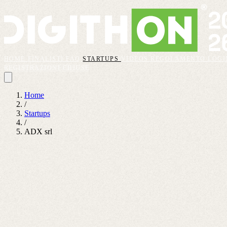
HOME
FINALISTI
FAQ
STARTUPS
VIDEOS
REGOLAMENTO
LOGI
REGISTRAZIONI CHIUSE
Home
/
Startups
/
ADX srl