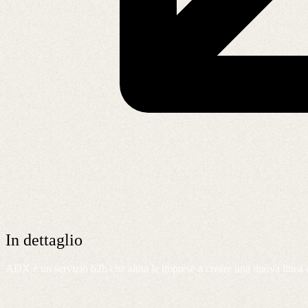
In dettaglio
ADX è un servizio b2b che aiuta le imprese a creare una nuova linea di