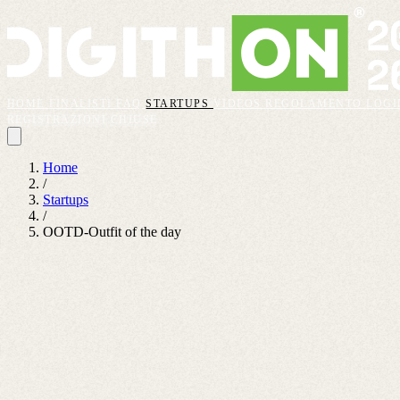
HOME
FINALISTI
FAQ
STARTUPS
VIDEOS
REGOLAMENTO
LOGI
REGISTRAZIONI CHIUSE
Home
/
Startups
/
OOTD-Outfit of the day