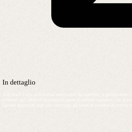
In dettaglio
AdCrowd è una piattaforma innovativa che combina la gamification con 
permette agli utenti di guadagnare punti guardando annunci, che possono
Questo approccio non solo coinvolge gli utenti in maniera divertente 