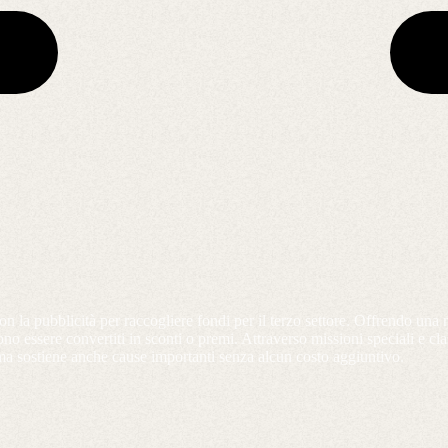
la pubblicità per raccogliere fondi per il terzo settore. Offrendo una 
 essere convertiti in sconti o premi. Attraverso missioni speciali e clas
ma sostiene anche cause importanti senza alcun costo aggiuntivo.