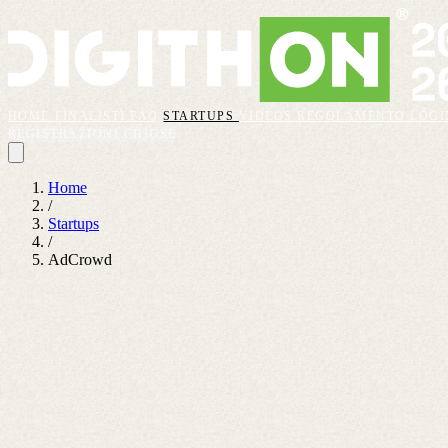
HOME
FINALISTI
FAQ
STARTUPS
VIDEOS
REGOLAMENTO
LOGI
REGISTRAZIONI CHIUSE
Home
/
Startups
/
AdCrowd