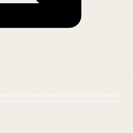
modalità completamente gratuita per le organizzazioni non-profit,
sifiche mensili, incentiva una partecipazione attiva e competitiva.