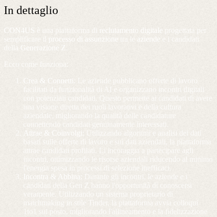
In dettaglio
CON4US
è una piattaforma di
reclutamento digitale
progettata per
semplificare il
processo di assunzione
tra le
aziende
e i candidati
della
Generazione Z
.
Ecco come funziona:
Crea & Connetti:
Le aziende pubblicano offerte di lavoro
facilitati da funzionalità di AI e organizzano incontri digitali
con potenziali candidati. Questo permette ai candidati di avere
una visione diretta dei ruoli lavorativi e della cultura
aziendale, migliorando la qualità delle candidature
connettendo candidati genuinamente interessati.
Attrae & Coinvolgi:
Utilizzando algoritmi e analisi dei dati
basati sulle offerte di lavoro e sui dati aziendali, la piattaforma
attrae candidati profilati. Li incoraggia a partecipare agli
incontri, ottimizzando le risorse aziendali riducendo al minimo
l'energia spesa in processi di selezione inefficaci.
Incontra & Abbina:
Durante gli incontri, le aziende e i
candidati della Gen Z hanno l'opportunità di conoscersi
veramente. Utilizzando un sistema proprietario di
matchmaking in stile Tinder, la piattaforma avvia colloqui
1to1 sul posto, migliorando l'allineamento e la fidelizzazione