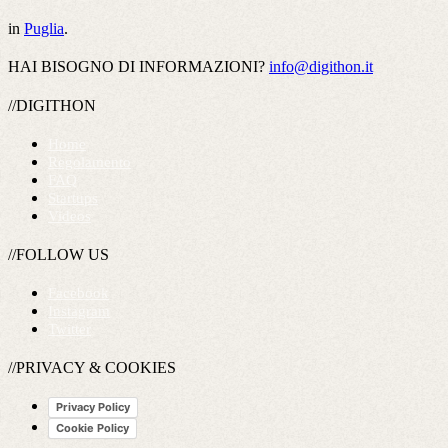
in
Puglia
.
HAI BISOGNO DI INFORMAZIONI?
info@digithon.it
//DIGITHON
Home
Regolamento
FAQ
Startups
Videos
//FOLLOW US
Facebook
Instagram
Twitter
//PRIVACY & COOKIES
Privacy Policy
Cookie Policy