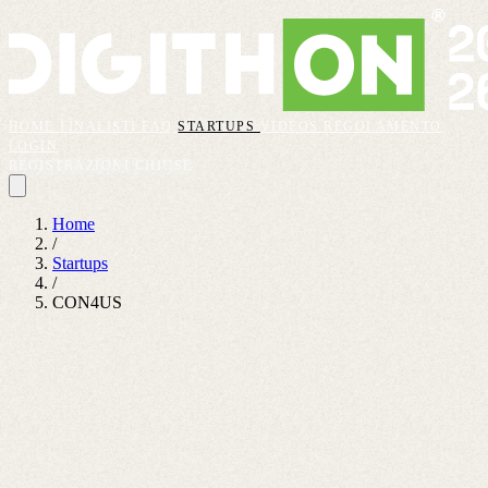
HOME
FINALISTI
FAQ
STARTUPS
VIDEOS
REGOLAMENTO
LOGIN
REGISTRAZIONI CHIUSE
Home
/
Startups
/
CON4US