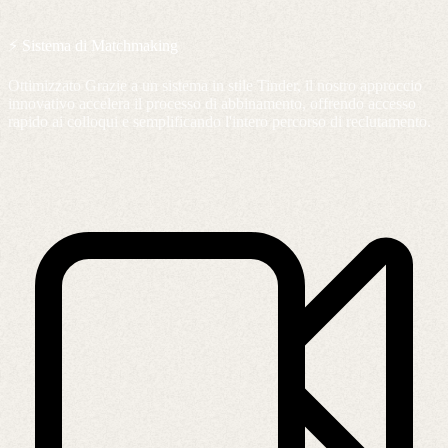
⚡ Sistema di Matchmaking
Ottimizzato Grazie a un sistema in stile Tinder, il nostro approccio
innovativo accelera il processo di abbinamento, offrendo accesso
rapido ai colloqui e semplificando l'intero percorso di reclutamento.